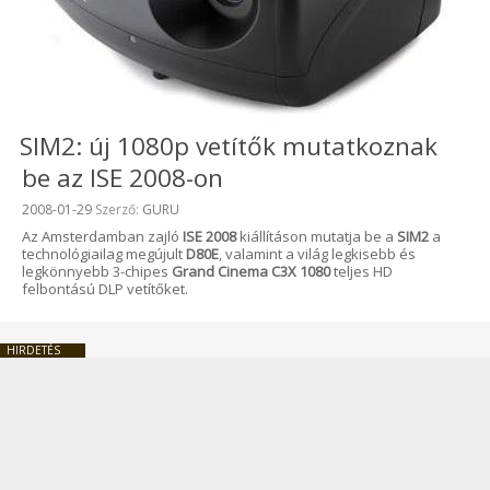
SIM2: új 1080p vetítők mutatkoznak
be az ISE 2008-on
Beküldve:
2008-01-29
Szerző:
GURU
Az Amsterdamban zajló
ISE 2008
kiállításon mutatja be a
SIM2
a
technológiailag megújult
D80E
, valamint a világ legkisebb és
legkönnyebb 3-chipes
Grand Cinema C3X 1080
teljes HD
felbontású DLP vetítőket.
HIRDETÉS