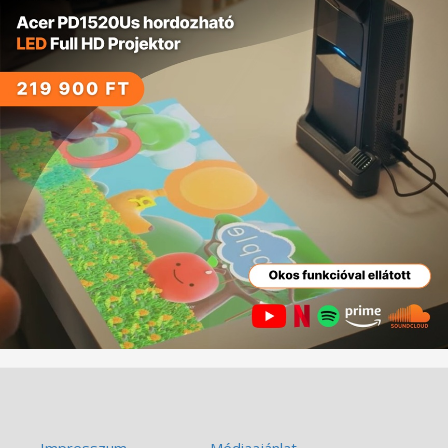
Impresszum
Médiaajánlat