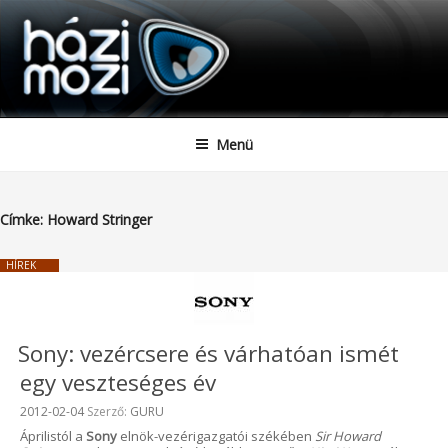
HAZIMOZI
Tartalomhoz
Menü
Címke:
Howard Stringer
HÍREK
Sony: vezércsere és várhatóan ismét
egy veszteséges év
Beküldve:
2012-02-04
Szerző:
GURU
Áprilistól a
Sony
elnök-vezérigazgatói székében
Sir Howard