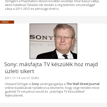
Stringer
-t a PlayStation divízió korábbi vezetője
Hirai Kazuo
váltja,
akire hatalmas feladat vár miután a cég tetemes veszteséggel
zárja a 2011-2012-es pénzügyi évet is.
HÍREK
Sony: másfajta TV készülék hoz majd
üzleti sikert
Beküldve:
2011-11-14
Szerző:
GURU
Howard Stringer
a
Sony
vezérigazgatója a
The Wall Street Journal
online kiadásának nyilatkozva elismerte, hogy cége minden most
gyártott TV-vel pénzt veszít és „másfajta TV készüléket”
fejlesztenek.