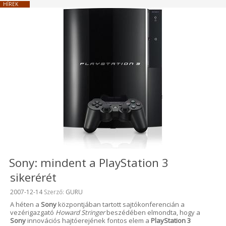
HÍREK
Sony: mindent a PlayStation 3
sikerérét
Beküldve:
2007-12-14
Szerző:
GURU
A héten a
Sony
központjában tartott sajtókonferencián a
vezérigazgató
Howard Stringer
beszédében elmondta, hogy a
Sony
innovációs hajtóerejének fontos elem a
PlayStation 3