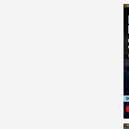
HI
HI