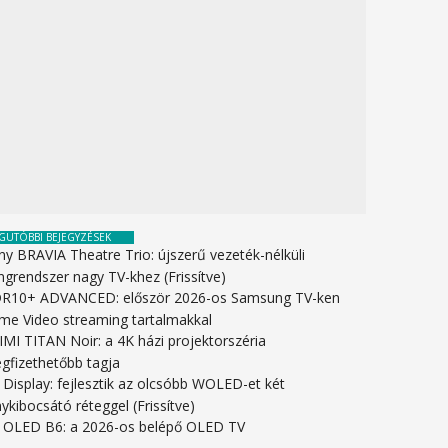
GUTÓBBI BEJEGYZÉSEK
ny BRAVIA Theatre Trio: újszerű vezeték-nélküli
ngrendszer nagy TV-khez (Frissítve)
R10+ ADVANCED: először 2026-os Samsung TV-ken
ime Video streaming tartalmakkal
IMI TITAN Noir: a 4K házi projektorszéria
gfizethetőbb tagja
 Display: fejlesztik az olcsóbb WOLED-et két
ykibocsátó réteggel (Frissítve)
 OLED B6: a 2026-os belépő OLED TV