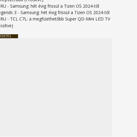
URU
-
Samsung: hét évig frissül a Tizen OS 2024-től
legends 3
-
Samsung: hét évig frissül a Tizen OS 2024-től
URU
-
TCL C7L: a megfizethetőbb Super QD-Mini LED TV
issítve)
RDETÉS