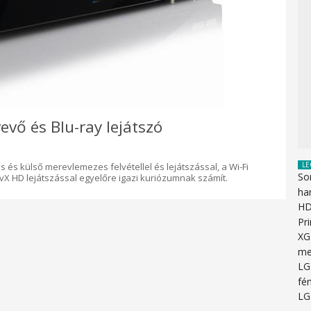
vő és Blu-ray lejátszó
LE
s és külső merevlemezes felvétellel és lejátszással, a Wi-Fi
So
ivX HD lejátszással egyelőre igazi kuriózumnak számít.
ha
HD
Pr
XG
me
LG
fén
LG