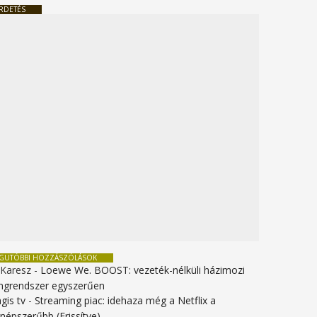
RDETÉS
EGUTÓBBI HOZZÁSZÓLÁSOK
 Karesz
-
Loewe We. BOOST: vezeték-nélküli házimozi
ngrendszer egyszerűen
gis tv
-
Streaming piac: idehaza még a Netflix a
gnépszerűbb (Frissítve)