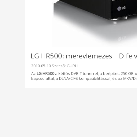
LG HR500: merevlemezes HD felve
Beküldve:
2010-05-10
Szerző:
GURU
Az
LG HR500
a kéttős DVB-T tunerrel, a beépített 250 GB-o
kapcsolattal, a DLNA/CIFS kompatibilitással, és az MKV/D