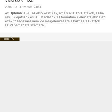
Beküldve:
2010-10-03
Szerző:
GURU
Az
Optoma 3D-XL
az első készülék, amely a 3D PS3 játékok, a Blu-
ray 3D lejátszók és 3D TV adások 3D formátumú jeleit átalakítja az
ezek fogadására nem, de megjelenítésére alkalmas 3D vetítők
HDMI bemenete számára.
HIRDETÉS