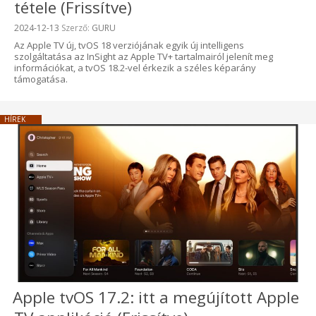
tétele (Frissítve)
Beküldve:
2024-12-13
Szerző:
GURU
Az Apple TV új, tvOS 18 verziójának egyik új intelligens
szolgáltatása az InSight az Apple TV+ tartalmairól jelenít meg
információkat, a tvOS 18.2-vel érkezik a széles képarány
támogatása.
HÍREK
Apple tvOS 17.2: itt a megújított Apple