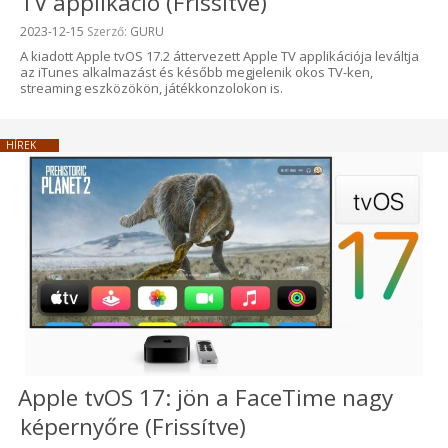
TV applikáció (Frissítve)
Beküldve:
2023-12-15
Szerző:
GURU
A kiadott Apple tvOS 17.2 áttervezett Apple TV applikációja leváltja
az iTunes alkalmazást és később megjelenik okos TV-ken,
streaming eszközökön, játékkonzolokon is.
HÍREK
Apple tvOS 17: jön a FaceTime nagy
képernyőre (Frissítve)