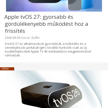
Apple tvOS 27: gyorsabb és
gördülékenyebb működést hoz a
frissítés
Beküldve:
2026-06-29
Szerző:
GURU
A tvOS 27 az alkalmazások gyorsítását, a működés és a
zenelejátszás javítását ígéri, további funkciók csak az új
továbbfejlesztett Apple TV 4K médiadoboz megjelenésével
várhatóak.
HÍREK