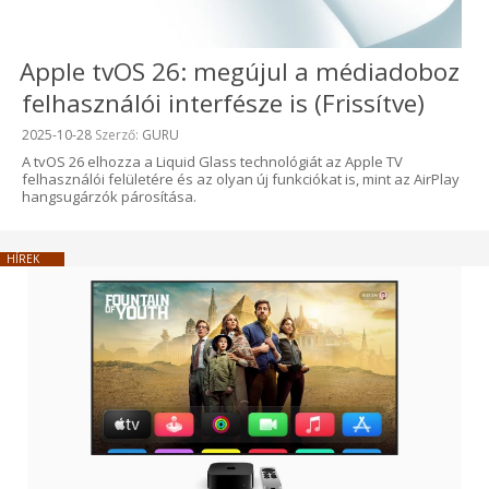
Apple tvOS 26: megújul a médiadoboz
felhasználói interfésze is (Frissítve)
Beküldve:
2025-10-28
Szerző:
GURU
A tvOS 26 elhozza a Liquid Glass technológiát az Apple TV
felhasználói felületére és az olyan új funkciókat is, mint az AirPlay
hangsugárzók párosítása.
HÍREK