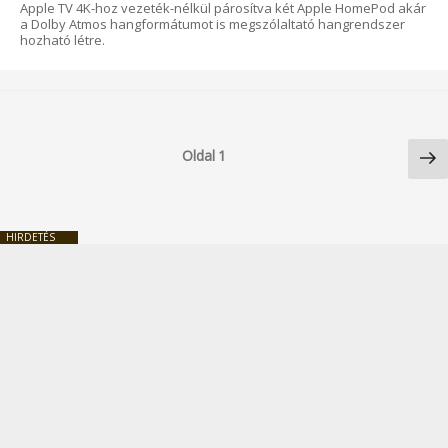
Apple TV 4K-hoz vezeték-nélkül párosítva két Apple HomePod akár
a Dolby Atmos hangformátumot is megszólaltató hangrendszer
hozható létre.
Bejegyzések
Kö
lapozása
Oldal
1
ol
HIRDETÉS