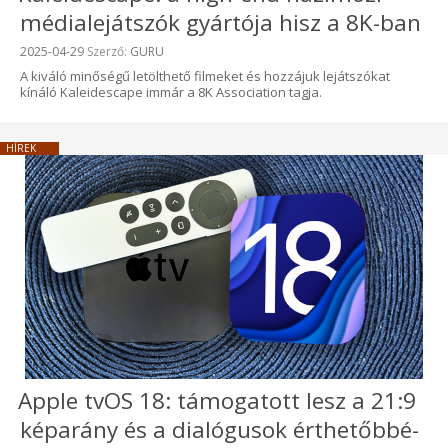
médialejátszók gyártója hisz a 8K-ban
Beküldve:
2025-04-29
Szerző:
GURU
A kiváló minőségű letölthető filmeket és hozzájuk lejátszókat
kínáló Kaleidescape immár a 8K Association tagja.
HÍREK
Apple tvOS 18: támogatott lesz a 21:9
képarány és a dialógusok érthetőbbé-