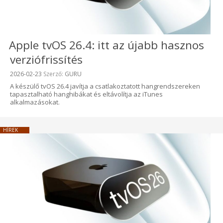
Apple tvOS 26.4: itt az újabb hasznos
verziófrissítés
Beküldve:
2026-02-23
Szerző:
GURU
A készülő tvOS 26.4 javítja a csatlakoztatott hangrendszereken
tapasztalható hanghibákat és eltávolítja az iTunes
alkalmazásokat.
HÍREK