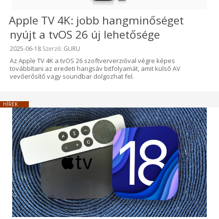
Apple TV 4K: jobb hangminőséget
nyújt a tvOS 26 új lehetősége
Beküldve:
2025-06-18
Szerző:
GURU
Az Apple TV 4K a tvOS 26 szoftververzióval végre képes
továbbítani az eredeti hangsáv bitfolyamát, amit külső AV
vevőerősítő vagy soundbar dolgozhat fel.
HÍREK