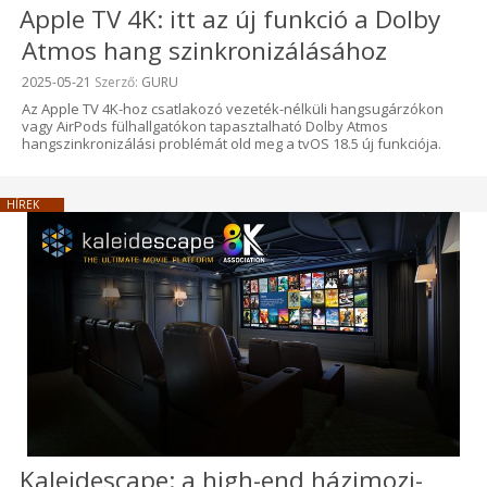
Apple TV 4K: itt az új funkció a Dolby
Atmos hang szinkronizálásához
Beküldve:
2025-05-21
Szerző:
GURU
Az Apple TV 4K-hoz csatlakozó vezeték-nélküli hangsugárzókon
vagy AirPods fülhallgatókon tapasztalható Dolby Atmos
hangszinkronizálási problémát old meg a tvOS 18.5 új funkciója.
HÍREK
Kaleidescape: a high-end házimozi-