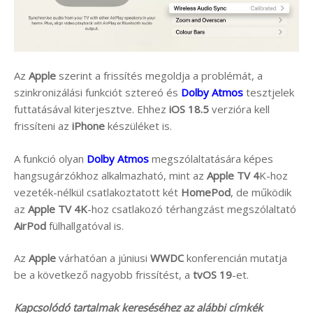
Az
Apple
szerint a frissítés megoldja a problémát, a
szinkronizálási funkciót sztereó és
Dolby Atmos
tesztjelek
futtatásával kiterjesztve. Ehhez
iOS 18.5
verzióra kell
frissíteni az
iPhone
készüléket is.
A funkció olyan
Dolby Atmos
megszólaltatására képes
hangsugárzókhoz alkalmazható, mint az
Apple TV 4
K-hoz
vezeték-nélkül csatlakoztatott két
HomePod
, de működik
az
Apple TV 4K
-hoz csatlakozó térhangzást megszólaltató
AirPod
fülhallgatóval is.
Az
Apple
várhatóan a júniusi
WWDC
konferencián mutatja
be a következő nagyobb frissítést, a
tvOS 19
-et.
Kapcsolódó tartalmak kereséséhez az alábbi címkék