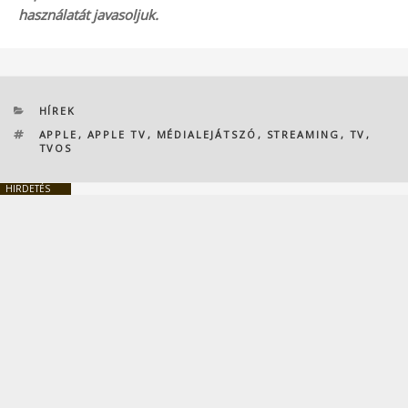
használatát javasoljuk.
KATEGÓRIÁK
HÍREK
CÍMKÉK
APPLE
,
APPLE TV
,
MÉDIALEJÁTSZÓ
,
STREAMING
,
TV
,
TVOS
HIRDETÉS