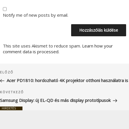
Notify me of new posts by email.
This site uses Akismet to reduce spam.
Learn how your
comment data is processed.
Bejegyzés
Korábbi
ELŐZŐ
navigáció
bejegyzés
Acer PD1810: hordozható 4K projektor otthoni használatra is
Következő
KÖVETKEZŐ
bejegyzés
Samsung Display: új EL-QD és más display prototípusok
HIRDETÉS