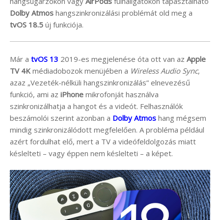
hangsugárzókon vagy
AirPods
fülhallgatókon tapasztalható
Dolby Atmos
hangszinkronizálási problémát old meg a
tvOS 18.5
új funkciója.
Már a
tvOS 13
2019-es megjelenése óta ott van az
Apple
TV 4K
médiadobozok menüjében a
Wireless Audio Sync
,
azaz „Vezeték-nélküli hangszinkronizálás” elnevezésű
funkció, ami az
iPhone
mikrofonját használva
szinkronizálhatja a hangot és a videót. Felhasználók
beszámolói szerint azonban a
Dolby Atmos
hang mégsem
mindig szinkronizálódott megfelelően. A probléma például
azért fordulhat elő, mert a TV a videófeldolgozás miatt
késlelteti – vagy éppen nem késlelteti – a képet.