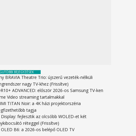
GUTÓBBI BEJEGYZÉSEK
ny BRAVIA Theatre Trio: újszerű vezeték-nélküli
ngrendszer nagy TV-khez (Frissítve)
R10+ ADVANCED: először 2026-os Samsung TV-ken
ime Video streaming tartalmakkal
IMI TITAN Noir: a 4K házi projektorszéria
gfizethetőbb tagja
 Display: fejlesztik az olcsóbb WOLED-et két
ykibocsátó réteggel (Frissítve)
 OLED B6: a 2026-os belépő OLED TV