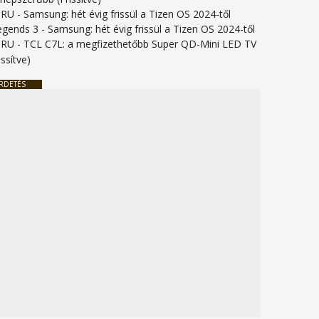
URU
-
Samsung: hét évig frissül a Tizen OS 2024-től
legends 3
-
Samsung: hét évig frissül a Tizen OS 2024-től
URU
-
TCL C7L: a megfizethetőbb Super QD-Mini LED TV
issítve)
RDETÉS