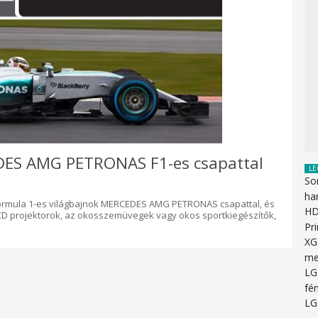
ES AMG PETRONAS F1-es csapattal
LE
So
ha
Formula 1-es világbajnok MERCEDES AMG PETRONAS csapattal, és
HD
LCD projektorok, az okosszemüvegek vagy okos sportkiegészítők,
Pr
XG
me
LG
fén
LG