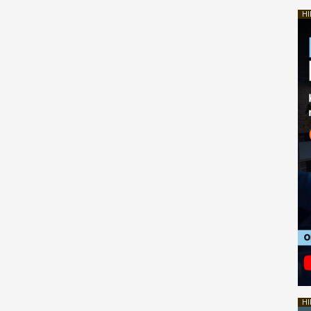
HI
HI