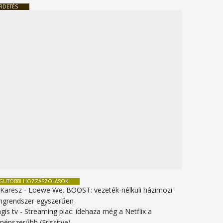
RDETÉS
EGUTÓBBI HOZZÁSZÓLÁSOK
 Karesz
-
Loewe We. BOOST: vezeték-nélküli házimozi
ngrendszer egyszerűen
gis tv
-
Streaming piac: idehaza még a Netflix a
gnépszerűbb (Frissítve)