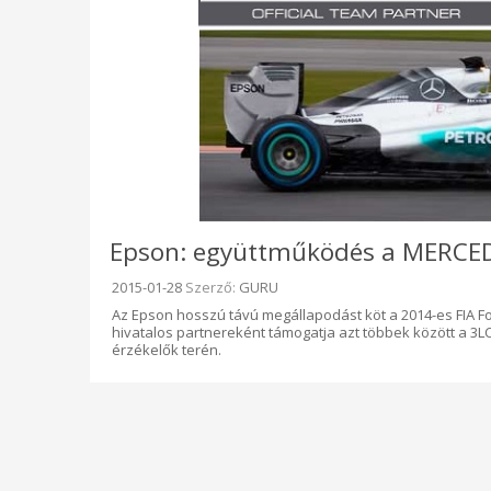
Epson: együttműködés a MERCED
Beküldve:
2015-01-28
Szerző:
GURU
Az Epson hosszú távú megállapodást köt a 2014-es FIA 
hivatalos partnereként támogatja azt többek között a 3
érzékelők terén.