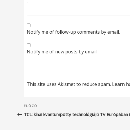
Notify me of follow-up comments by email.
Notify me of new posts by email.
This site uses Akismet to reduce spam.
Learn h
Bejegyzés
Korábbi
ELŐZŐ
navigáció
bejegyzés
TCL: kínai kvantumpötty technológiájú TV Európában 