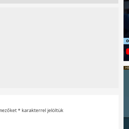
HI
 mezőket
*
karakterrel jelöltük