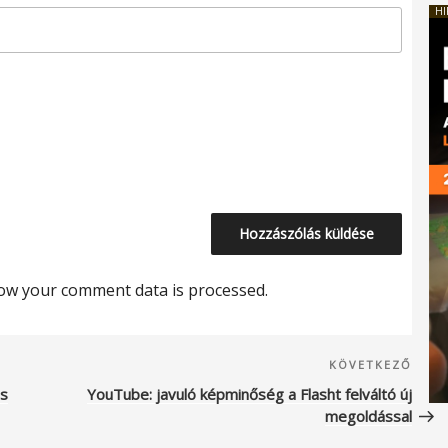
HI
ow your comment data is processed.
Köve
KÖVETKEZŐ
beje
is
YouTube: javuló képminőség a Flasht felváltó új
megoldással