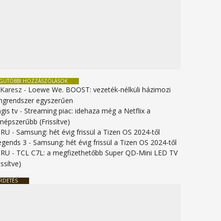
EGUTÓBBI HOZZÁSZÓLÁSOK
 Karesz
-
Loewe We. BOOST: vezeték-nélküli házimozi
ngrendszer egyszerűen
gis tv
-
Streaming piac: idehaza még a Netflix a
gnépszerűbb (Frissítve)
URU
-
Samsung: hét évig frissül a Tizen OS 2024-től
legends 3
-
Samsung: hét évig frissül a Tizen OS 2024-től
URU
-
TCL C7L: a megfizethetőbb Super QD-Mini LED TV
issítve)
RDETÉS