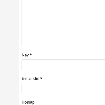
Név
*
E-mail cím
*
Honlap