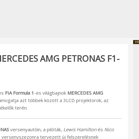
HI
 MERCEDES AMG PETRONAS F1-
-es
FIA Formula 1
-es világbajnok
MERCEDES AMG
támogatja azt többek között a 3LCD projektorok, az
ékelők terén.
ONAS
versenyautóin, a pilóták,
Lewis Hamilton
és
Nico
s versenyszezonra tervezett új felszerelésnek