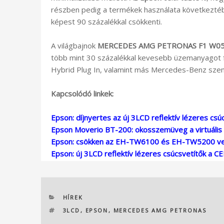
részben pedig a termékek használata következtébe
képest 90 százalékkal csökkenti.
A világbajnok
MERCEDES AMG PETRONAS F1 W0
több mint 30 százalékkal kevesebb üzemanyagot f
Hybrid Plug In, valamint más Mercedes-Benz szemé
Kapcsolódó linkek:
Epson: díjnyertes az új 3LCD reflektív lézeres csú
Epson Moverio BT-200: okosszemüveg a virtuális
Epson: csökken az EH-TW6100 és EH-TW5200 vet
Epson: új 3LCD reflektív lézeres csúcsvetítők a CED
KATEGÓRIÁK
HÍREK
CÍMKÉK
3LCD
,
EPSON
,
MERCEDES AMG PETRONAS