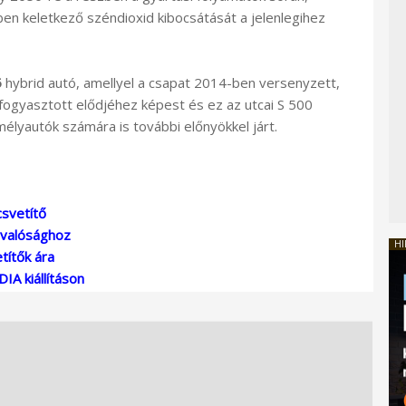
n keletkező széndioxid kibocsátását a jelenlegihez
5
hybrid autó, amellyel a csapat 2014-ben versenyzett,
ogyasztott elődjéhez képest és ez az utcai S 500
lyautók számára is további előnyökkel járt.
csvetítő
 valósághoz
HI
ítők ára
IA kiállításon