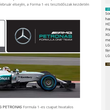
ebruár elsején, a Forma 1-es tesztidőszak kezdetén
LE
So
ha
HD
Pr
XG
me
LG
fén
LG
HI
G PETRONAS
Formula 1-es csapat hivatalos