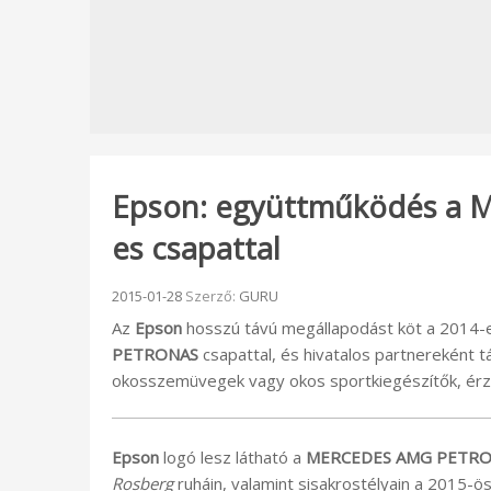
Epson: együttműködés a
es csapattal
Beküldve:
2015-01-28
Szerző:
GURU
Az
Epson
hosszú távú megállapodást köt a 2014
PETRONAS
csapattal, és hivatalos partnereként 
okosszemüvegek vagy okos sportkiegészítők, érz
Epson
logó lesz látható a
MERCEDES AMG PETR
Rosberg
ruháin, valamint sisakrostélyain a 2015-ö