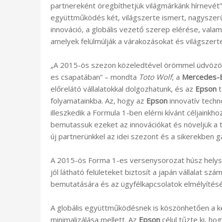
partnereként öregbíthetjük világmárkánk hírnevé
együttműködés két, világszerte ismert, nagyszerű
innováció, a globális vezető szerep elérése, vala
amelyek felülmúlják a várakozásokat és világszerte
„A 2015-ös szezon közeledtével örömmel üdvözö
es csapatában” – mondta
Toto Wolf
, a
Mercedes-
előrelátó vállalatokkal dolgozhatunk, és az
Epson
t
folyamatainkba. Az, hogy az
Epson
innovatív techno
illeszkedik a Formula 1-ben elérni kívánt céljain
bemutassuk ezeket az innovációkat és növeljük a t
új partnerünkkel az idei szezont és a sikerekben 
A 2015-ös Forma 1-es versenysorozat húsz helys
jól látható felületeket biztosít a japán vállalat s
bemutatására és az ügyfélkapcsolatok elmélyítésé
A globális együttműködésnek is köszönhetően a ké
minimalizálása mellett. Az
Epson
célul tűzte ki, ho