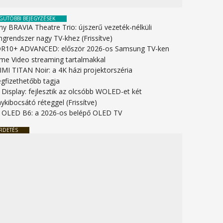
GUTÓBBI BEJEGYZÉSEK
ny BRAVIA Theatre Trio: újszerű vezeték-nélküli
ngrendszer nagy TV-khez (Frissítve)
R10+ ADVANCED: először 2026-os Samsung TV-ken
ime Video streaming tartalmakkal
IMI TITAN Noir: a 4K házi projektorszéria
gfizethetőbb tagja
 Display: fejlesztik az olcsóbb WOLED-et két
ykibocsátó réteggel (Frissítve)
 OLED B6: a 2026-os belépő OLED TV
RDETÉS