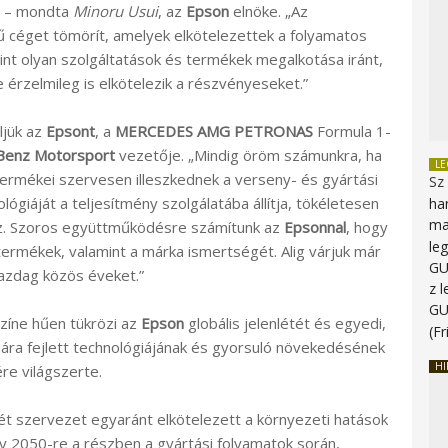
t” – mondta
Minoru Usui
, az
Epson
elnöke. „Az
 céget tömörít, amelyek elkötelezettek a folyamatos
mint olyan szolgáltatások és termékek megalkotása iránt,
 érzelmileg is elkötelezik a részvényeseket.”
ljük az
Epsont
, a
MERCEDES AMG PETRONAS
Formula 1-
Benz Motorsport
vezetője. „Mindig öröm számunkra, ha
L
ermékei szervesen illeszkednek a verseny- és gyártási
Sz
lógiáját a teljesítmény szolgálatába állítja, tökéletesen
ha
ma
khoz. Szoros együttműködésre számítunk az
Epsonnal
, hogy
le
ermékek, valamint a márka ismertségét. Alig várjuk már
G
gazdag közös éveket.”
z 
G
zíne hűen tükrözi az
Epson
globális jelenlétét és egyedi,
(Fr
zámára fejlett technológiájának és gyorsuló növekedésének
HI
re világszerte.
t szervezet egyaránt elkötelezett a környezeti hatások
gy 2050-re a részben a gyártási folyamatok során,