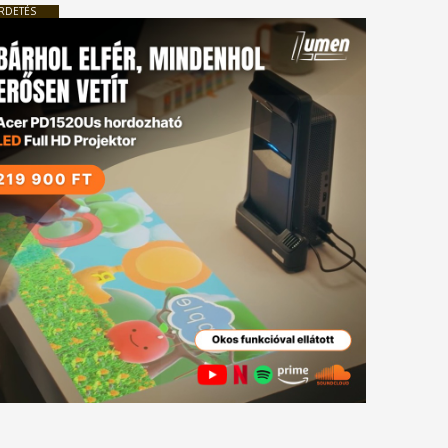
RDETÉS
tkező
gyzés