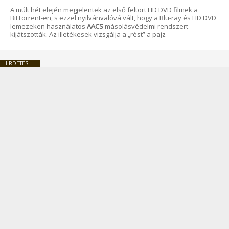
A múlt hét elején megjelentek az első feltört HD DVD filmek a
BitTorrent-en, s ezzel nyilvánvalóvá vált, hogy a Blu-ray és HD DVD
lemezeken használatos
AACS
másolásvédelmi rendszert
kijátszották. Az illetékesek vizsgálja a „rést” a pajz
HIRDETÉS