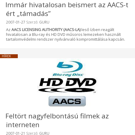
Immár hivatalosan beismert az AACS-t
ért „támadás”
Beküldve:
2007-01-27
Szerző:
GURU
Az
AACS LICENSING AUTHORITY (AACS-LA)
leső ízben reagált
hivatalosan a Blu-ray és HD DVD műsoros lemezeken használt
tartalomvédelmi rendszer nyilvánvaló kompromittálása kapcsán.
HÍREK
Feltört nagyfelbontású filmek az
interneten
Beküldve:
2007-01-21
Szerző:
GURU