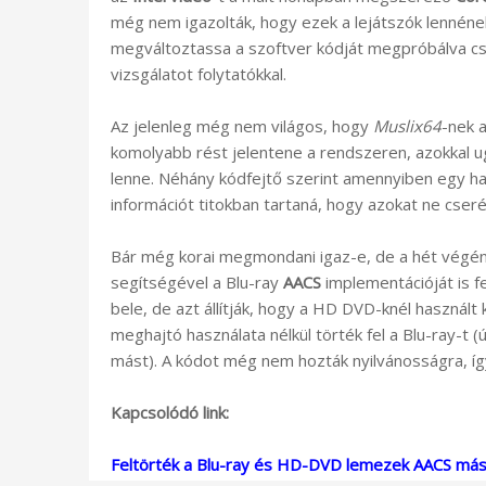
még nem igazolták, hogy ezek a lejátszók lennéne
megváltoztassa a szoftver kódját megpróbálva csö
vizsgálatot folytatókkal.
Az jelenleg még nem világos, hogy
Muslix64
-nek a
komolyabb rést jelentene a rendszeren, azokkal ug
lenne. Néhány kódfejtő szerint amennyiben egy hac
információt titokban tartaná, hogy azokat ne cserél
Bár még korai megmondani igaz-e, de a hét végé
segítségével a Blu-ray
AACS
implementációját is 
bele, de azt állítják, hogy a HD DVD-knél használ
meghajtó használata nélkül törték fel a Blu-ray-t (
mást). A kódot még nem hozták nyilvánosságra, így
Kapcsolódó link:
Feltörték a Blu-ray és HD-DVD lemezek AACS má