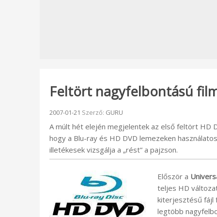
Feltört nagyfelbontású fil
Beküldve:
2007-01-21
Szerző:
GURU
A múlt hét elején megjelentek az első feltört HD D
hogy a Blu-ray és HD DVD lemezeken használato
illetékesek vizsgálja a „rést” a pajzson.
Először a
Univers
teljes HD változa
kiterjesztésű fáj
legtöbb nagyfelbo