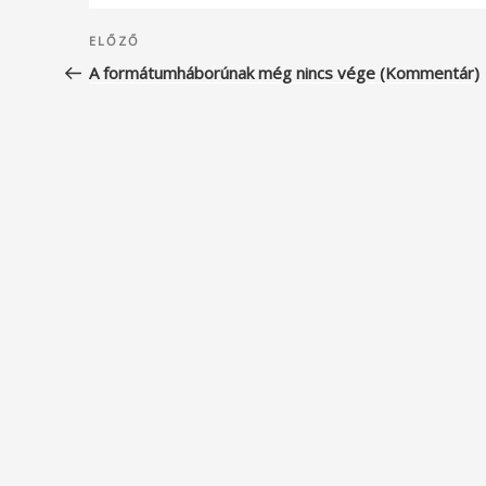
Bejegyzés
Korábbi
ELŐZŐ
navigáció
bejegyzés
A formátumháborúnak még nincs vége (Kommentár)