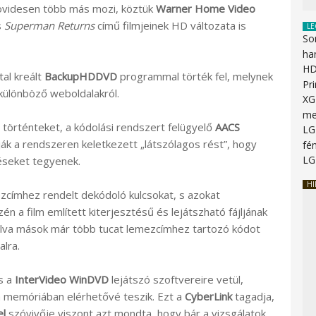
rövidesen több más mozi, köztük
Warner Home Video
s
Superman Returns
című filmjeinek HD változata is
LE
So
ha
HD
tal kreált
BackupHDDVD
programmal törték fel, melynek
Pr
 különböző weboldalakról.
XG
me
 történteket, a kódolási rendszert felügyelő
AACS
LG
ják a rendszeren keletkezett „látszólagos rést”, hogy
fén
LG
éseket tegyenek.
HI
ezcímhez rendelt dekódoló kulcsokat, s azokat
 a film említett kiterjesztésű és lejátszható fájljának
álva mások már több tucat lemezcímhez tartozó kódot
alra.
s a
InterVideo WinDVD
lejátszó szoftvereire vetül,
 a memóriában elérhetővé teszik. Ezt a
CyberLink
tagadja,
el
szóvivője viszont azt mondta, hogy bár a vizsgálatok