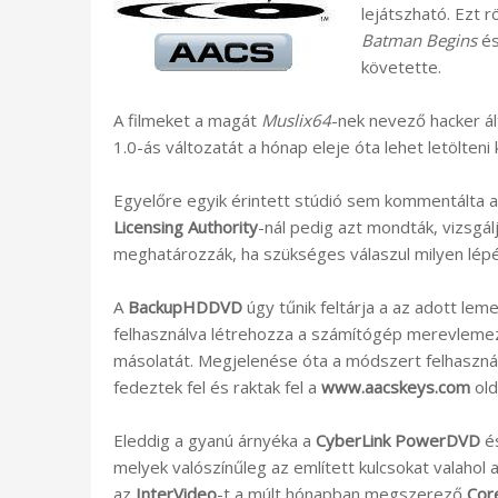
lejátszható. Ezt 
Batman Begins
é
követette.
A filmeket a magát
Muslix64
-nek nevező hacker ál
1.0-ás változatát a hónap eleje óta lehet letölteni
Egyelőre egyik érintett stúdió sem kommentálta a
Licensing Authority
-nál pedig azt mondták, vizsgál
meghatározzák, ha szükséges válaszul milyen lép
A
BackupHDDVD
úgy tűnik feltárja a az adott lem
felhasználva létrehozza a számítógép merevlemezén
másolatát. Megjelenése óta a módszert felhaszn
fedeztek fel és raktak fel a
www.aacskeys.com
old
Eleddig a gyanú árnyéka a
CyberLink PowerDVD
é
melyek valószínűleg az említett kulcsokat valahol
az
InterVideo
-t a múlt hónapban megszerező
Cor