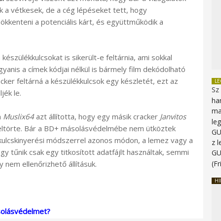
k a vétkesek, de a cég lépéseket tett, hogy
kkenteni a potenciális kárt, és együttműködik a
 készülékkulcsokat is sikerült-e feltárnia, ami sokkal
yanis a címek kódjai nélkül is bármely film dekódolható
ker feltárná a készülékkulcsok egy készletét, ezt az
L
Sz
jék le.
ha
ma
n
Muslix64
azt állította, hogy egy másik cracker
Janvitos
le
feltörte. Bár a BD+ másolásvédelmébe nem ütköztek
G
t kulcskinyerési módszerrel azonos módon, a lemez vagy a
z 
úgy tűnik csak egy titkosított adatfájlt használtak, semmi
G
 nem ellenőrizhető állításuk.
(Fr
HI
solásvédelmet?