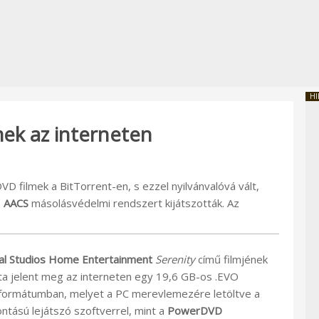
HI
mek az interneten
VD filmek a BitTorrent-en, s ezzel nyilvánvalóvá vált,
s
AACS
másolásvédelmi rendszert kijátszották. Az
al Studios Home Entertainment
Serenity
című filmjének
ta jelent meg az interneten egy 19,6 GB-os .EVO
l formátumban, melyet a PC merevlemezére letöltve a
ntású lejátszó szoftverrel, mint a
PowerDVD