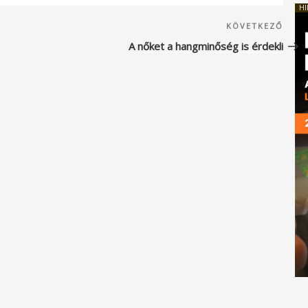
HI
Köve
KÖVETKEZŐ
beje
A nőket a hangminőség is érdekli