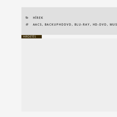
KATEGÓRIÁK
HÍREK
CÍMKÉK
AACS
,
BACKUPHDDVD
,
BLU-RAY
,
HD-DVD
,
MUS
HIRDETÉS