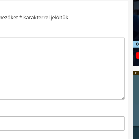
 mezőket
*
karakterrel jelöltük
HI