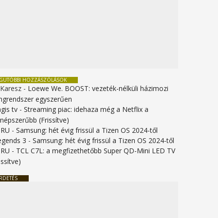
EGUTÓBBI HOZZÁSZÓLÁSOK
 Karesz
-
Loewe We. BOOST: vezeték-nélküli házimozi
ngrendszer egyszerűen
gis tv
-
Streaming piac: idehaza még a Netflix a
gnépszerűbb (Frissítve)
URU
-
Samsung: hét évig frissül a Tizen OS 2024-től
legends 3
-
Samsung: hét évig frissül a Tizen OS 2024-től
URU
-
TCL C7L: a megfizethetőbb Super QD-Mini LED TV
issítve)
RDETÉS