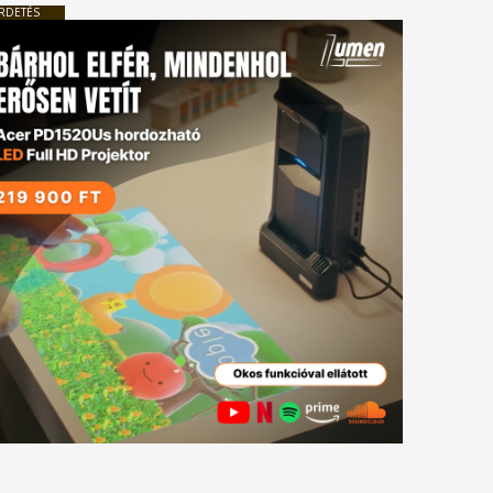
RDETÉS
tkező
gyzés