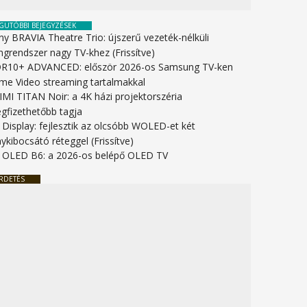
GUTÓBBI BEJEGYZÉSEK
ny BRAVIA Theatre Trio: újszerű vezeték-nélküli
ngrendszer nagy TV-khez (Frissítve)
R10+ ADVANCED: először 2026-os Samsung TV-ken
ime Video streaming tartalmakkal
IMI TITAN Noir: a 4K házi projektorszéria
gfizethetőbb tagja
 Display: fejlesztik az olcsóbb WOLED-et két
ykibocsátó réteggel (Frissítve)
 OLED B6: a 2026-os belépő OLED TV
RDETÉS