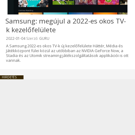
Samsung: megújul a 2022-es okos TV-
k kezelőfelülete
Beküldve:
2022-01-04
Szerző:
GURU
A Samsung 2022-es okos TV-k új kezelőfelülete Háttér, Média és
Játékközpont fülei közül az utóbbiban az NVIDIA GeForce Now, a
Stadia és az Utomik streaming játékszolgáltatások applikációi is ott
vannak.
HIRDETÉS