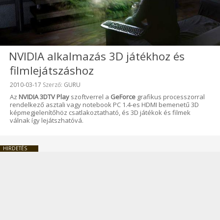
NVIDIA alkalmazás 3D játékhoz és
filmlejátszáshoz
Beküldve:
2010-03-17
Szerző:
GURU
Az
NVIDIA 3DTV Play
szoftverrel a
GeForce
grafikus processzorral
rendelkező asztali vagy notebook PC 1.4-es HDMI bemenetű 3D
képmegjelenítőhöz csatlakoztatható, és 3D játékok és filmek
válnak így lejátszhatóvá.
HIRDETÉS