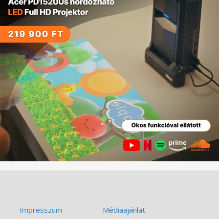
Impresszum
Médiaajánlat