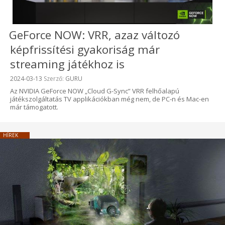
GeForce NOW: VRR, azaz változó
képfrissítési gyakoriság már
streaming játékhoz is
Beküldve:
2024-03-13
Szerző:
GURU
Az NVIDIA GeForce NOW „Cloud G-Sync” VRR felhőalapú
játékszolgáltatás TV applikációkban még nem, de PC-n és Mac-en
már támogatott.
HÍREK