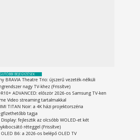
GUTÓBBI BEJEGYZÉSEK
ny BRAVIA Theatre Trio: újszerű vezeték-nélküli
ngrendszer nagy TV-khez (Frissítve)
R10+ ADVANCED: először 2026-os Samsung TV-ken
ime Video streaming tartalmakkal
IMI TITAN Noir: a 4K házi projektorszéria
gfizethetőbb tagja
 Display: fejlesztik az olcsóbb WOLED-et két
ykibocsátó réteggel (Frissítve)
 OLED B6: a 2026-os belépő OLED TV