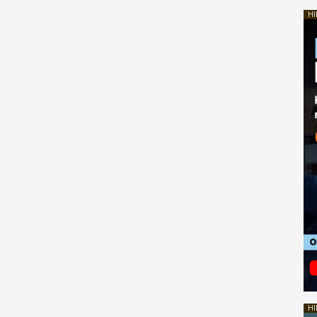
HI
HI