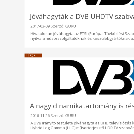
Jóváhagyták a DVB-UHDTV szabvá
Beküldve:
2017-03-09
Szerző:
GURU
Hivatalosan jóváhagyta az ETSI (Európai Távközlési Szabv
nyitva a műsorszolgáltatóknak és készülékgyártóknak az
HÍREK
A nagy dinamikatartomány is ré
Beküldve:
2016-11-26
Szerző:
GURU
A DVB irányító testülete jóváhagyta az UHD televíziózás
Hybrid Log Gamma (HLG) műsorterjesztő HDR TV szabvány