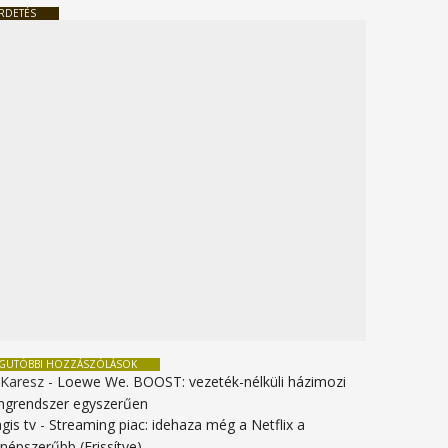
RDETÉS
EGUTÓBBI HOZZÁSZÓLÁSOK
 Karesz
-
Loewe We. BOOST: vezeték-nélküli házimozi
ngrendszer egyszerűen
gis tv
-
Streaming piac: idehaza még a Netflix a
gnépszerűbb (Frissítve)