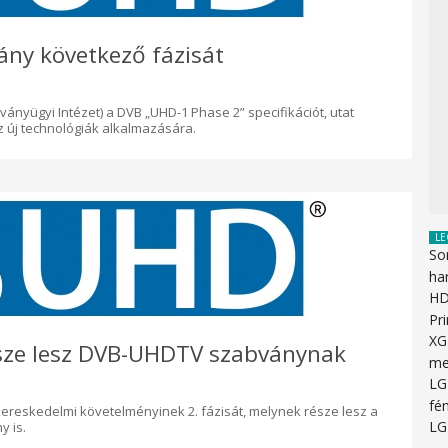
ny következő fázisát
ányügyi Intézet) a DVB „UHD-1 Phase 2” specifikációt, utat
 új technológiák alkalmazására.
LE
So
ha
HD
Pr
XG
sze lesz DVB-UHDTV szabványnak
me
LG
fén
 kereskedelmi követelményinek 2. fázisát, melynek része lesz a
LG
 is.