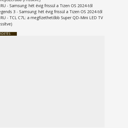
URU
-
Samsung: hét évig frissül a Tizen OS 2024-től
legends 3
-
Samsung: hét évig frissül a Tizen OS 2024-től
URU
-
TCL C7L: a megfizethetőbb Super QD-Mini LED TV
issítve)
RDETÉS