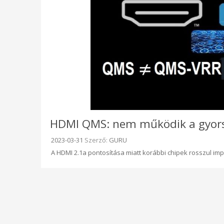
HDMI QMS: nem működik a gyors
Beküldve:
2023-03-31
Szerző:
GURU
A HDMI 2.1a pontosítása miatt korábbi chipek rosszul imp