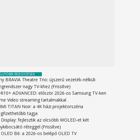
GUTÓBBI BEJEGYZÉSEK
ny BRAVIA Theatre Trio: újszerű vezeték-nélküli
ngrendszer nagy TV-khez (Frissítve)
R10+ ADVANCED: először 2026-os Samsung TV-ken
ime Video streaming tartalmakkal
IMI TITAN Noir: a 4K házi projektorszéria
gfizethetőbb tagja
 Display: fejlesztik az olcsóbb WOLED-et két
ykibocsátó réteggel (Frissítve)
 OLED B6: a 2026-os belépő OLED TV