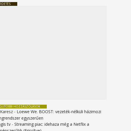
RDETÉS
EGUTÓBBI HOZZÁSZÓLÁSOK
 Karesz
-
Loewe We. BOOST: vezeték-nélküli házimozi
ngrendszer egyszerűen
gis tv
-
Streaming piac: idehaza még a Netflix a
gnépszerűbb (Frissítve)