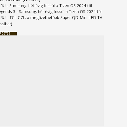
URU
-
Samsung: hét évig frissül a Tizen OS 2024-től
legends 3
-
Samsung: hét évig frissül a Tizen OS 2024-től
URU
-
TCL C7L: a megfizethetőbb Super QD-Mini LED TV
issítve)
RDETÉS