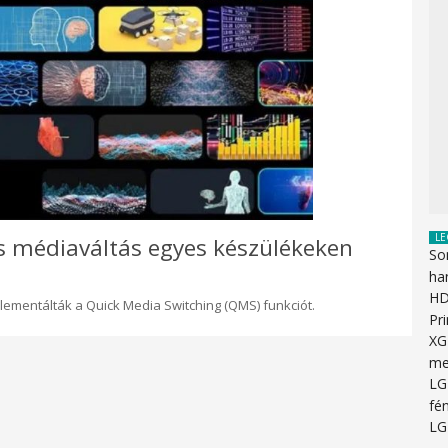
LE
 médiaváltás egyes készülékeken
So
ha
HD
lementálták a Quick Media Switching (QMS) funkciót.
Pr
XG
me
LG
fén
LG