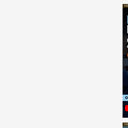
HI
HI