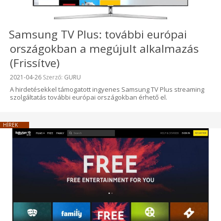
Samsung TV Plus: további európai
országokban a megújult alkalmazás
(Frissítve)
Beküldve:
2021-04-26
Szerző:
GURU
A hirdetésekkel támogatott ingyenes Samsung TV Plus streaming
szolgáltatás további európai országokban érhető el.
HÍREK