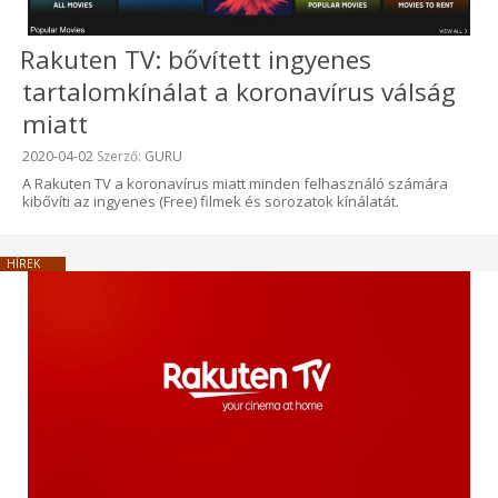
Rakuten TV: bővített ingyenes
tartalomkínálat a koronavírus válság
miatt
Beküldve:
2020-04-02
Szerző:
GURU
A Rakuten TV a koronavírus miatt minden felhasználó számára
kibővíti az ingyenes (Free) filmek és sorozatok kínálatát.
HÍREK