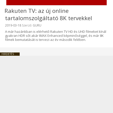
Rakuten TV: az új online
tartalomszolgáltató 8K tervekkel
Beküldve:
2019-03-18
Szerző:
GURU
A már hazánkban is elérhető Rakuten TV HD és UHD filmeket kínál
gyakran HDR sőt akár IMAX Enhanced képminőséggel, és már 8K
filmek bemutatását is tervezi az év második felében.
HIRDETÉS