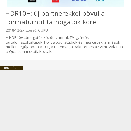
HDR10+: új partnerekkel bővül a
formátumot támogatók köre
Beküldve:
2018-12-27
Szerző:
GURU
A HDR10+ támogatók között vannak TV-gyártók,
tartalomszolgáltatók, hollywoodi stúdiók és más cégek is, mások
mellett legújabban a TCL, a Hisense, a Rakuten és az Arm valamint
a Qualcomm csatlakoztak.
HIRDETÉS