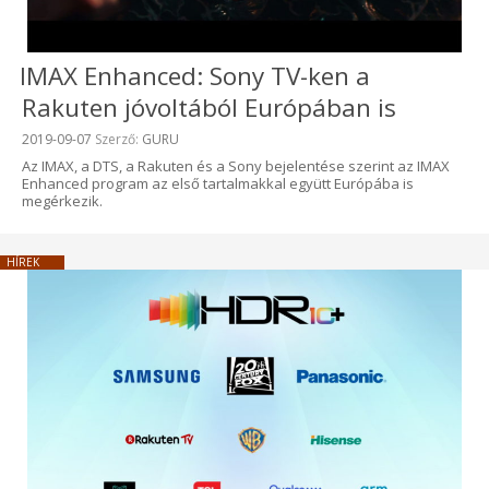
IMAX Enhanced: Sony TV-ken a
Rakuten jóvoltából Európában is
Beküldve:
2019-09-07
Szerző:
GURU
Az IMAX, a DTS, a Rakuten és a Sony bejelentése szerint az IMAX
Enhanced program az első tartalmakkal együtt Európába is
megérkezik.
HÍREK