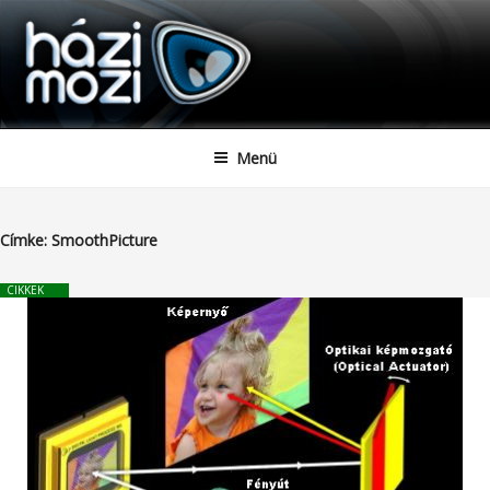
HAZIMOZI
Tartalomhoz
Menü
Címke:
SmoothPicture
CIKKEK