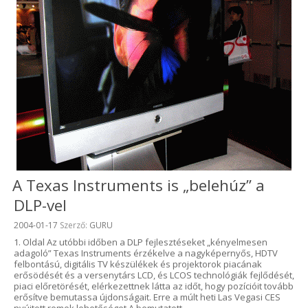
A Texas Instruments is „belehúz” a
DLP-vel
Beküldve:
2004-01-17
Szerző:
GURU
1. Oldal Az utóbbi időben a DLP fejlesztéseket „kényelmesen
adagoló” Texas Instruments érzékelve a nagyképernyős, HDTV
felbontású, digitális TV készülékek és projektorok piacának
erősödését és a versenytárs LCD, és LCOS technológiák fejlődését,
piaci előretörését, elérkezettnek látta az időt, hogy pozícióit tovább
erősítve bemutassa újdonságait. Erre a múlt heti Las Vegasi CES