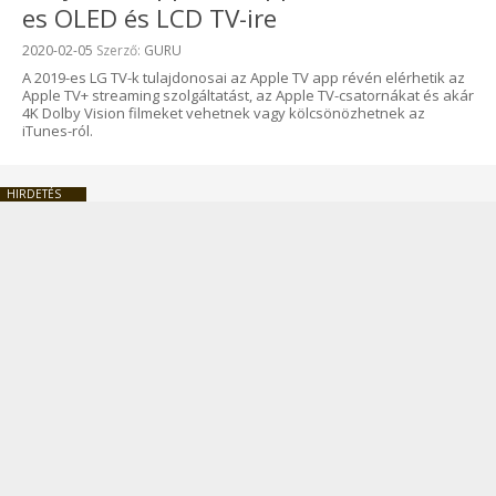
es OLED és LCD TV-ire
Beküldve:
2020-02-05
Szerző:
GURU
A 2019-es LG TV-k tulajdonosai az Apple TV app révén elérhetik az
Apple TV+ streaming szolgáltatást, az Apple TV-csatornákat és akár
4K Dolby Vision filmeket vehetnek vagy kölcsönözhetnek az
iTunes-ról.
HIRDETÉS