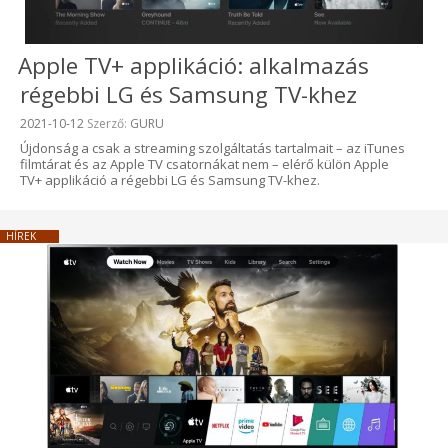
Apple TV+ applikáció: alkalmazás
régebbi LG és Samsung TV-khez
Beküldve:
2021-10-12
Szerző:
GURU
Újdonság a csak a streaming szolgáltatás tartalmait – az iTunes
filmtárat és az Apple TV csatornákat nem – elérő külön Apple
TV+ applikáció a régebbi LG és Samsung TV-khez.
HÍREK