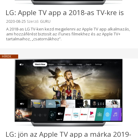
LG: Apple TV app a 2018-as TV-kre is
Beküldve:
2020-08-25
Szerző:
GURU
A 2018-as LG TV-ken kezd megjelenni az Apple TV app alkalmazás,
ami hozzáférést biztosít az iTunes filmekhez és az Apple TV+
tartalmaihoz, „csatornákhoz”.
HÍREK
LG: jön az Apple TV app a márka 2019-