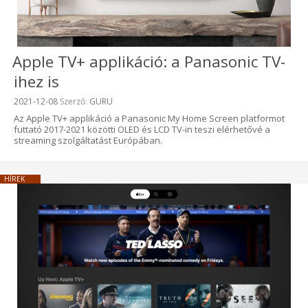
Apple TV+ applikáció: a Panasonic TV-
ihez is
Beküldve:
2021-12-08
Szerző:
GURU
Az Apple TV+ applikáció a Panasonic My Home Screen platformot
futtató 2017-2021 közötti OLED és LCD TV-in teszi elérhetővé a
streaming szolgáltatást Európában.
HÍREK