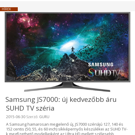
HÍREK
Samsung JS7000: új kedvezőbb áru
SUHD TV széria
Beküldve:
2015-06-30
Szerző:
GURU
A Samsung hamarosan megjelenő új, JS7000 szériájú 127, 140 és
152 centis (50, 55, és 60 inch) síkképernyős készülékei az SUHD TV-
k megfizethető modelljeiként az Ultra HD mellett szélesebb