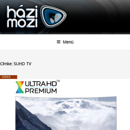
HAZIMOZI
Tartalomhoz
Menü
Címke:
SUHD TV
HÍREK