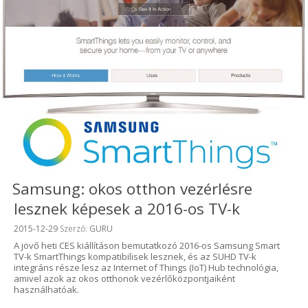
Samsung: okos otthon vezérlésre
lesznek képesek a 2016-os TV-k
Beküldve:
2015-12-29
Szerző:
GURU
A jövő heti CES kiállításon bemutatkozó 2016-os Samsung Smart
TV-k SmartThings kompatibilisek lesznek, és az SUHD TV-k
integráns része lesz az Internet of Things (IoT) Hub technológia,
amivel azok az okos otthonok vezérlőközpontjaiként
használhatóak.