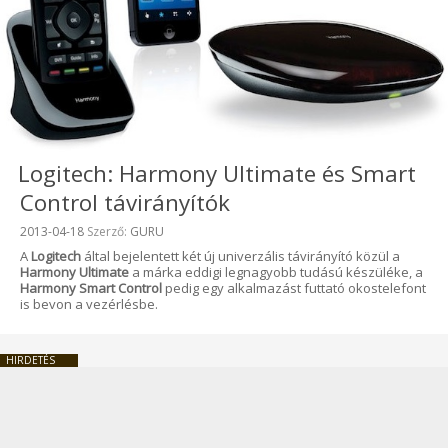
Logitech: Harmony Ultimate és Smart
Control távirányítók
Beküldve:
2013-04-18
Szerző:
GURU
A
Logitech
által bejelentett két új univerzális távirányító közül a
Harmony Ultimate
a márka eddigi legnagyobb tudású készüléke, a
Harmony Smart Control
pedig egy alkalmazást futtató okostelefont
is bevon a vezérlésbe.
HIRDETÉS