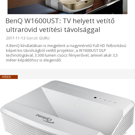
BenQ W1600UST: TV helyett vetítő
ultrarövid vetítési távolsággal
Beküldve:
2017-11-13
Szerző:
GURU
A BenQ kínálatában is megjelent a nagyméretű Full HD felbontású
képet kis távolságból vetítő projektor, a W1600UST DLP
technológiával, 3.300 lumen csúcs fényerővel, amivel akár 3,5
méter képátlóhoz is elegendő.
HÍREK