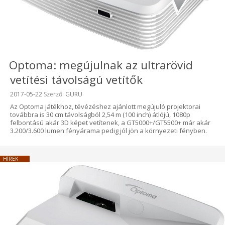
Optoma: megújulnak az ultrarövid
vetítési távolságú vetítők
Beküldve:
2017-05-22
Szerző:
GURU
Az Optoma játékhoz, tévézéshez ajánlott megújuló projektorai
továbbra is 30 cm távolságból 2,54 m (100 inch) átlójú, 1080p
felbontású akár 3D képet vetítenek, a GT5000+/GT5500+ már akár
3.200/3.600 lumen fényárama pedig jól jön a környezeti fényben.
HÍREK