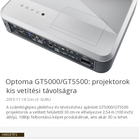
Optoma GT5000/GT5500: projektorok
kis vetítési távolságra
Beküldve:
2015-11-16
Szerző:
GURU
A számítógépes játékhoz és tévézéshez ajánlott GT5000/GT5500
projektorok a vetített felülettől 30 cm-re elhelyezve 2,54 m (100 inch)
átlójú, 1080p felbontású képet produkálnak, ami akár 3D is lehet.
HIRDETÉS