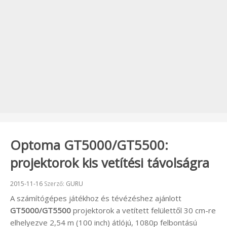
Optoma GT5000/GT5500:
projektorok kis vetítési távolságra
Beküldve:
2015-11-16
Szerző:
GURU
A számítógépes játékhoz és tévézéshez ajánlott
GT5000/GT5500
projektorok a vetített felülettől 30 cm-re
elhelyezve 2,54 m (100 inch) átlójú, 1080p felbontású