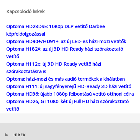
Kapcsolódó linkek:
Optoma HD28DSE: 1080p DLP vetítő Darbee
képfeldolgozással
Optoma HD90+/HD91+: az új LED-es házi-mozi vetítők
Optoma H182X: az új 3D HD Ready házi szórakoztató
vetítő
Optoma H112e: új 3D HD Ready vetítő házi
szórakoztatásra is
Optoma: házi-mozi és más audió termékek a kínálatban
Optoma H111: új nagyfényerejű HD-Ready 3D házi vetítő
Optoma HD36: újabb 1080p felbontású vetítő otthoni célra
Optoma HD26, GT1080: két új Full HD házi szórakoztató
vetítő
KATEGÓRIÁK
HÍREK