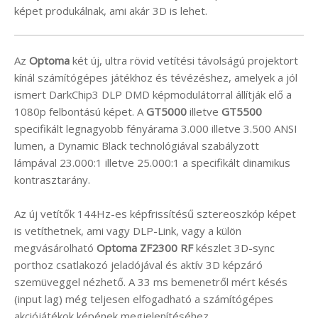
képet produkálnak, ami akár 3D is lehet.
Az
Optoma
két új, ultra rövid vetítési távolságú projektort
kínál számítógépes játékhoz és tévézéshez, amelyek a jól
ismert DarkChip3 DLP DMD képmodulátorral állítják elő a
1080p felbontású képet. A
GT5000
illetve
GT5500
specifikált legnagyobb fényárama 3.000 illetve 3.500 ANSI
lumen, a Dynamic Black technológiával szabályzott
lámpával 23.000:1 illetve 25.000:1 a specifikált dinamikus
kontrasztarány.
Az új vetítők 144Hz-es képfrissítésű sztereoszkóp képet
is vetíthetnek, ami vagy DLP-Link, vagy a külön
megvásárolható
Optoma ZF2300 RF
készlet 3D-sync
porthoz csatlakozó jeladójával és aktív 3D képzáró
szemüveggel nézhető. A 33 ms bemenetről mért késés
(input lag) még teljesen elfogadható a számítógépes
akciójátékok képének megjelenítéséhez.