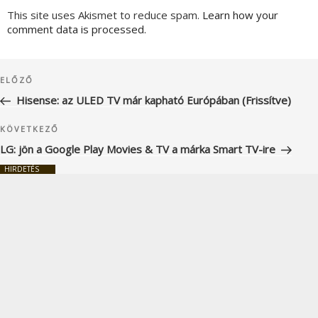
This site uses Akismet to reduce spam.
Learn how your
comment data is processed.
Bejegyzés
Korábbi
ELŐZŐ
navigáció
bejegyzés
Hisense: az ULED TV már kapható Európában (Frissítve)
Következő
KÖVETKEZŐ
bejegyzés
LG: jön a Google Play Movies & TV a márka Smart TV-ire
HIRDETÉS