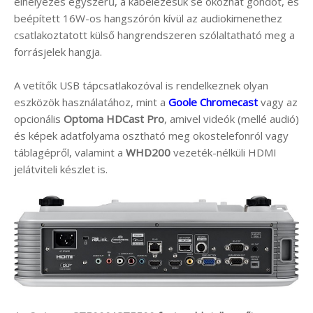
elhelyezés egyszerű, a kábelezésük se okozhat gondot, és
beépített 16W-os hangszórón kívül az audiokimenethez
csatlakoztatott külső hangrendszeren szólaltatható meg a
forrásjelek hangja.
A vetítők USB tápcsatlakozóval is rendelkeznek olyan
eszközök használatához, mint a
Goole Chromecast
vagy az
opcionális
Optoma HDCast Pro
, amivel videók (mellé audió)
és képek adatfolyama osztható meg okostelefonról vagy
táblagépről, valamint a
WHD200
vezeték-nélküli HDMI
jelátviteli készlet is.