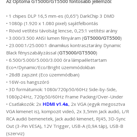
Az Optoma GT5000/GT5500 fontosabb jellemzői:
• 1 chipes DLP 16,5 mm-es (0,65”) DarkChip 3 DMD
• 1080p (1.920 x 1.080 pixel) sajátfelbontás
• Rövid vetítési távolság lencse, 0,25:1 vetítési arány
• 3.000/3.500 ANSI lumen fényáram (
GT5000/GT5500
)
• 23.000:1/25.000:1 dinamikus kontrasztarány Dynamic
Black fényszabályzással (
GT5000/GT5500
)
• 6.500/5.000/5.000/3.000 óra lámpaélettartam
Eco+/Dynamic/Eco/Bright üzemmódokban
• 28dB zajszint (Eco üzemmódban)
• 16W-os hangszóró
• 3D formátumok: 1080i/720p50/60Hz Side-by-Side,
1080p24Hz, 720p50/60Hz Frame Packing/Over-Under
• Csatlakozók: 2x
HDMI v1.4a.
, 2x VGA (egyik megosztva
VGA kimenet is), kompozit videó, 2x 3,5mm Jack audió, L/R
RCA audió bemenetek, Jack audió kimenet, RJ45, 3D-Sync
Out (3-Pin VESA), 12V Trigger, USB-A (0,9A táp), USB-B
(szerviz)