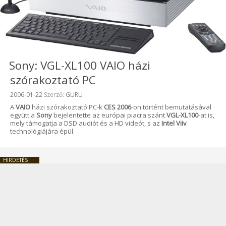
Sony: VGL-XL100 VAIO házi
szórakoztató PC
Beküldve:
2006-01-22
Szerző:
GURU
A
VAIO
házi szórakoztató PC-k
CES 2006
-on történt bemutatásával
együtt a
Sony
bejelentette az európai piacra szánt
VGL-XL100
-at is,
mely támogatja a DSD audiót és a HD videót, s az
Intel Viiv
technológiájára épül.
HIRDETÉS