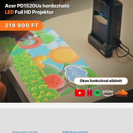
Impresszum
Médiaajánlat