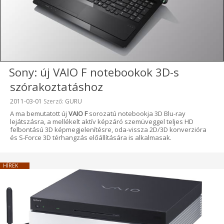
Sony: új VAIO F notebookok 3D-s
szórakoztatáshoz
Beküldve:
2011-03-01
Szerző:
GURU
A ma bemutatott új
VAIO F
sorozatú notebookja 3D Blu-ray
lejátszásra, a mellékelt aktív képzáró szemüveggel teljes HD
felbontású 3D képmegjelenítésre, oda-vissza 2D/3D konverzióra
és S-Force 3D térhangzás előállítására is alkalmasak.
HÍREK