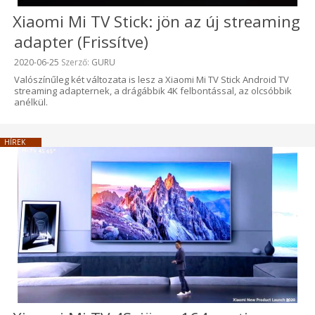
Xiaomi Mi TV Stick: jön az új streaming
adapter (Frissítve)
Beküldve:
2020-06-25
Szerző:
GURU
Valószínűleg két változata is lesz a Xiaomi Mi TV Stick Android TV
streaming adapternek, a drágábbik 4K felbontással, az olcsóbbik
anélkül.
HÍREK