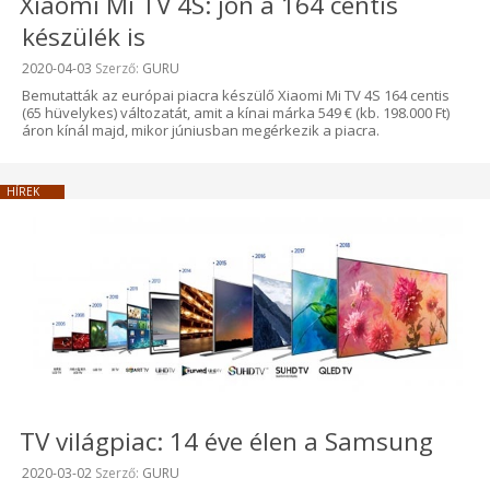
Xiaomi Mi TV 4S: jön a 164 centis
készülék is
Beküldve:
2020-04-03
Szerző:
GURU
Bemutatták az európai piacra készülő Xiaomi Mi TV 4S 164 centis
(65 hüvelykes) változatát, amit a kínai márka 549 € (kb. 198.000 Ft)
áron kínál majd, mikor júniusban megérkezik a piacra.
HÍREK
TV világpiac: 14 éve élen a Samsung
Beküldve:
2020-03-02
Szerző:
GURU