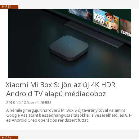
HÍREK
Xiaomi Mi Box S: jön az új 4K HDR
Android TV alapú médiadoboz
Beküldve:
2018-10-12
Szerző:
GURU
A némileg megújult hardverű Mi Box S új távirányítóval valamint
Google Assistant beszédhang-utasításokkal is vezérelhető, és 8.1-
es Android Oreo operációs rendszert futtat.
HÍREK