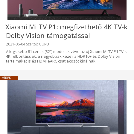
Xiaomi Mi TV P1: megfizethető 4K TV-k
Dolby Vision támogatással
Beküldve:
2021-06-04
Szerző:
GURU
A legkisebb 81 centis (32”) modellt kivéve az új Xiaomi Mi TV P1 TV-k
4K felbontásúak, a nagyobbak kezeli a HDR10+ és Dolby Vision
tartalmakat is és HDMI eARC csatlakozót kínálnak.
HÍREK