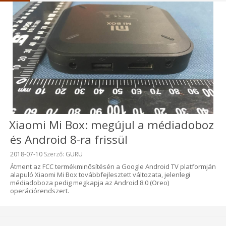
Xiaomi Mi Box: megújul a médiadoboz
és Android 8-ra frissül
Beküldve:
2018-07-10
Szerző:
GURU
Átment az FCC termékminősítésén a Google Android TV platformján
alapuló Xiaomi Mi Box továbbfejlesztett változata, jelenlegi
médiadoboza pedig megkapja az Android 8.0 (Oreo)
operációrendszert.