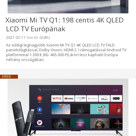
Xiaomi Mi TV Q1: 198 centis 4K QLED
LCD TV Európának
Beküldve:
2021-02-11
Szerző:
GURU
Az eddigi legnagyobb Xiaomi Mi TV Q1 4K QLED LCD TV FALD
panelvilágítással, Dolby Vision, HDMI 2.1 támogatással Android TV
platformmal 1.300 € (kb. 465.000 Ft) áron lesz kapható Európa
néhány országában.
HÍREK