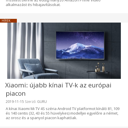
alkalmazást és hibajavításokat.
HÍREK
Xiaomi: újabb kínai TV-k az európai
piacon
Beküldve:
2019-11-15
Szerző:
GURU
A kínai Xiaomi Mi TV 4S széria Android TV platformot kínáló 81, 109
és 140 centis (32, 43 és 55 hüvelykes) modelljei egyelőre a német,
az orosz és a spanyol piacon kaphatóak.