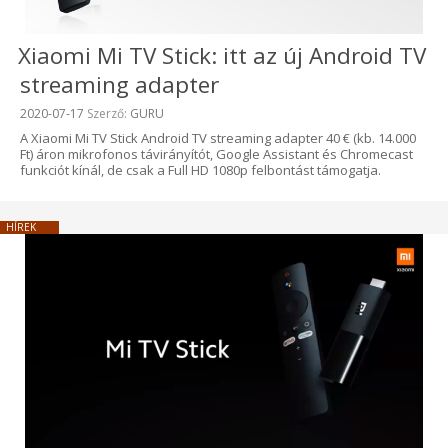
Xiaomi Mi TV Stick: itt az új Android TV
streaming adapter
Beküldve:
2020-07-17
Szerző:
GURU
A Xiaomi Mi TV Stick Android TV streaming adapter 40 € (kb. 14.000
Ft) áron mikrofonos távirányítót, Google Assistant és Chromecast
funkciót kínál, de csak a Full HD 1080p felbontást támogatja.
HÍREK