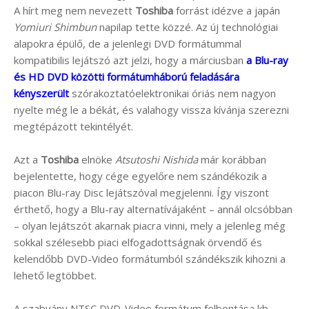
A hírt meg nem nevezett
Toshiba
forrást idézve a japán
Yomiuri Shimbun
napilap tette közzé. Az új technológiai
alapokra épülő, de a jelenlegi DVD formátummal
kompatibilis lejátszó azt jelzi, hogy a márciusban
a Blu-ray
és HD DVD közötti formátumháború feladására
kényszerült
szórakoztatóelektronikai óriás nem nagyon
nyelte még le a békát, és valahogy vissza kívánja szerezni
megtépázott tekintélyét.
Azt a
Toshiba
elnöke
Atsutoshi Nishida
már korábban
bejelentette, hogy cége egyelőre nem szándékozik a
piacon Blu-ray Disc lejátszóval megjelenni. Így viszont
érthető, hogy a Blu-ray alternatívájaként – annál olcsóbban
– olyan lejátszót akarnak piacra vinni, mely a jelenleg még
sokkal szélesebb piaci elfogadottságnak örvendő és
kelendőbb DVD-Video formátumból szándékszik kihozni a
lehető legtöbbet.
A szabvány NTSC DVD-Video formátum felbontása kb.