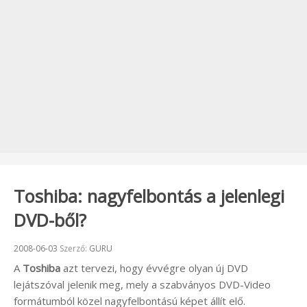
Toshiba: nagyfelbontás a jelenlegi
DVD-ből?
Beküldve:
2008-06-03
Szerző:
GURU
A
Toshiba
azt tervezi, hogy évvégre olyan új DVD
lejátszóval jelenik meg, mely a szabványos DVD-Video
formátumból közel nagyfelbontású képet állít elő.