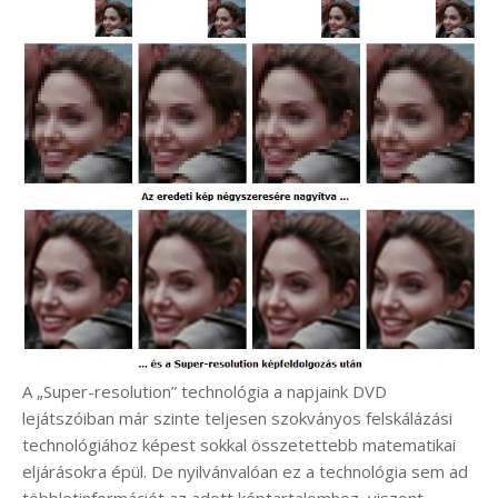
A „Super-resolution” technológia a napjaink DVD
lejátszóiban már szinte teljesen szokványos felskálázási
technológiához képest sokkal összetettebb matematikai
eljárásokra épül. De nyilvánvalóan ez a technológia sem ad