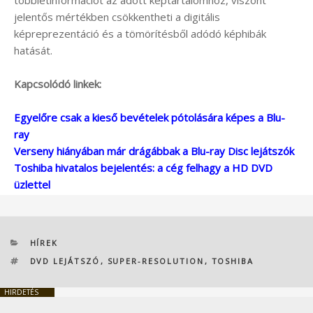
többletinformációt az adott képtartalomhoz, viszont
jelentős mértékben csökkentheti a digitális
képreprezentáció és a tömörítésből adódó képhibák
hatását.
Kapcsolódó linkek:
Egyelőre csak a kieső bevételek pótolására képes a Blu-
ray
Verseny hiányában már drágábbak a Blu-ray Disc lejátszók
Toshiba hivatalos bejelentés: a cég felhagy a HD DVD
üzlettel
KATEGÓRIÁK
HÍREK
CÍMKÉK
DVD LEJÁTSZÓ
,
SUPER-RESOLUTION
,
TOSHIBA
HIRDETÉS