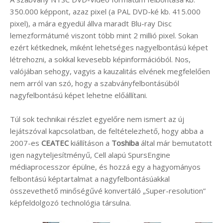
350.000 képpont, azaz pixel (a PAL DVD-ké kb. 415.000
pixel), a mára egyedül állva maradt Blu-ray Disc
lemezformátumé viszont több mint 2 millió pixel. Sokan
ezért kétkednek, miként lehetséges nagyelbontású képet
létrehozni, a sokkal kevesebb képinformációból. Nos,
valójában sehogy, vagyis a kauzalitás elvének megfelelően
nem arról van szó, hogy a szabványfelbontásúból
nagyfelbontású képet lehetne előállítani.
Túl sok technikai részlet egyelőre nem ismert az új
lejátszóval kapcsolatban, de feltételezhető, hogy abba a
2007-es
CEATEC
kiállításon a
Toshiba
által már bemutatott
igen nagyteljesítményű, Cell alapú SpursEngine
médiaprocesszor épülne, és hozzá egy a hagyományos
felbontású képtartalmat a nagyfelbontásúakkal
összevethető minőségűvé konvertáló „Super-resolution”
képfeldolgozó technológia társulna.