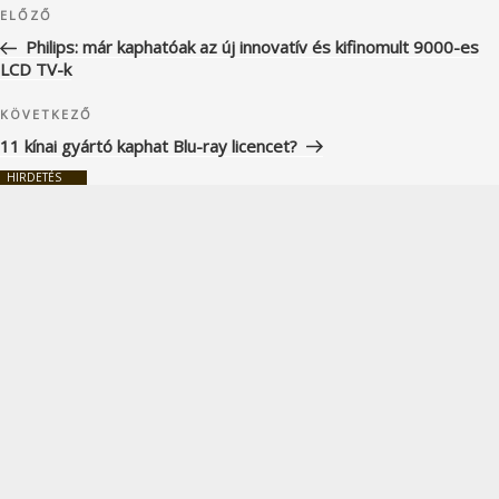
Korábbi
ELŐZŐ
navigáció
bejegyzés
Philips: már kaphatóak az új innovatív és kifinomult 9000-es
LCD TV-k
Következő
KÖVETKEZŐ
bejegyzés
11 kínai gyártó kaphat Blu-ray licencet?
HIRDETÉS