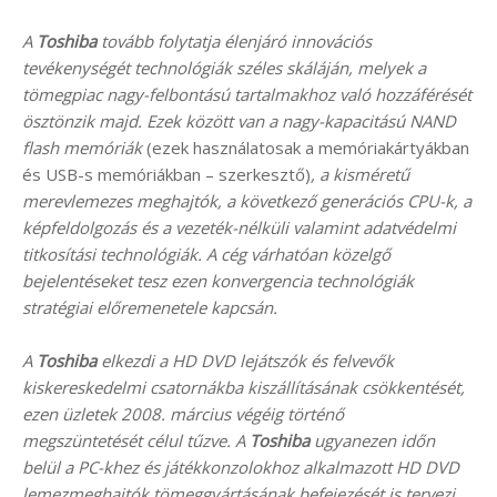
A
Toshiba
tovább folytatja élenjáró innovációs
tevékenységét technológiák széles skáláján, melyek a
tömegpiac nagy-felbontású tartalmakhoz való hozzáférését
ösztönzik majd. Ezek között van a nagy-kapacitású NAND
flash memóriák
(ezek használatosak a memóriakártyákban
és USB-s memóriákban – szerkesztő)
, a kisméretű
merevlemezes meghajtók, a következő generációs CPU-k, a
képfeldolgozás és a vezeték-nélküli valamint adatvédelmi
titkosítási technológiák. A cég várhatóan közelgő
bejelentéseket tesz ezen konvergencia technológiák
stratégiai előremenetele kapcsán.
A
Toshiba
elkezdi a HD DVD lejátszók és felvevők
kiskereskedelmi csatornákba kiszállításának csökkentését,
ezen üzletek 2008. március végéig történő
megszüntetését célul tűzve. A
Toshiba
ugyanezen időn
belül a PC-khez és játékkonzolokhoz alkalmazott HD DVD
lemezmeghajtók tömeggyártásának befejezését is tervezi,