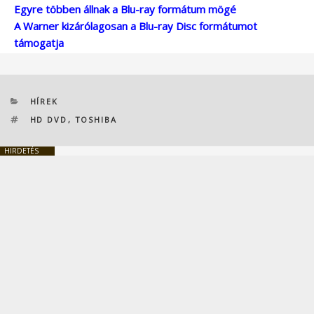
Egyre többen állnak a Blu-ray formátum mögé
A Warner kizárólagosan a Blu-ray Disc formátumot
támogatja
KATEGÓRIÁK
HÍREK
CÍMKÉK
HD DVD
,
TOSHIBA
HIRDETÉS