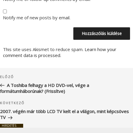
Notify me of new posts by email.
This site uses Akismet to reduce spam.
Learn how your
comment data is processed.
Bejegyzés
Korábbi
ELŐZŐ
navigáció
bejegyzés
A Toshiba felhagy a HD DVD-vel, vége a
formátumháborúnak? (Frissítve)
Következő
KÖVETKEZŐ
bejegyzés
2007. végén már több LCD TV kelt el a világon, mint képcsöves
TV
HIRDETÉS