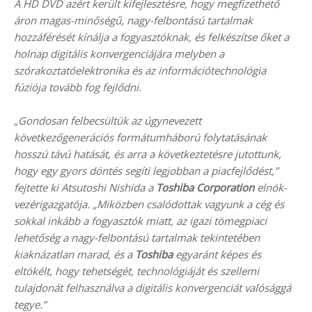
A HD DVD azért került kifejlesztésre, hogy megfizethető
áron magas-minőségű, nagy-felbontású tartalmak
hozzáférését kínálja a fogyasztóknak, és felkészítse őket a
holnap digitális konvergenciájára melyben a
szórakoztatóelektronika és az információtechnológia
fúziója tovább fog fejlődni.
„Gondosan felbecsültük az úgynevezett
következőgenerációs formátumháború folytatásának
hosszú távú hatását, és arra a következtetésre jutottunk,
hogy egy gyors döntés segíti legjobban a piacfejlődést,”
fejtette ki Atsutoshi Nishida a
Toshiba Corporation
elnök-
vezérigazgatója. „Miközben csalódottak vagyunk a cég és
sokkal inkább a fogyasztók miatt, az igazi tömegpiaci
lehetőség a nagy-felbontású tartalmak tekintetében
kiaknázatlan marad, és a
Toshiba
egyaránt képes és
eltökélt, hogy tehetségét, technológiáját és szellemi
tulajdonát felhasználva a digitális konvergenciát valósággá
tegye.”