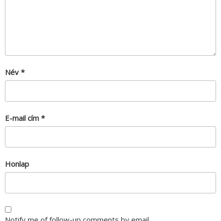
Név
*
E-mail cím
*
Honlap
Notify me of follow-up comments by email.