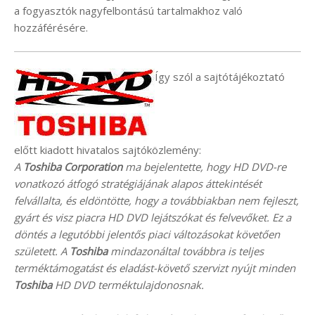
a fogyasztók nagyfelbontású tartalmakhoz való
hozzáférésére.
Így szól a sajtótájékoztató
előtt kiadott hivatalos sajtóközlemény:
A
Toshiba Corporation
ma bejelentette, hogy HD DVD-re
vonatkozó átfogó stratégiájának alapos áttekintését
felvállalta, és eldöntötte, hogy a továbbiakban nem fejleszt,
gyárt és visz piacra HD DVD lejátszókat és felvevőket. Ez a
döntés a legutóbbi jelentős piaci változásokat követően
született. A
Toshiba
mindazonáltal továbbra is teljes
terméktámogatást és eladást-követő szervizt nyújt minden
Toshiba
HD DVD terméktulajdonosnak.