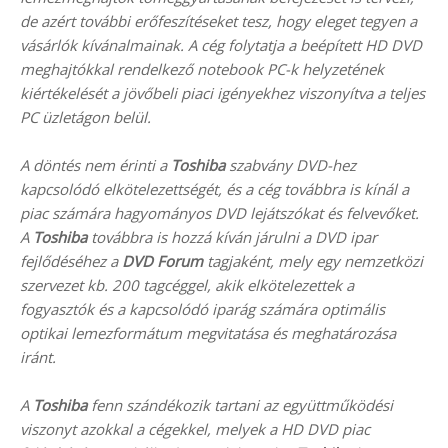
de azért további erőfeszítéseket tesz, hogy eleget tegyen a
vásárlók kívánalmainak. A cég folytatja a beépített HD DVD
meghajtókkal rendelkező notebook PC-k helyzetének
kiértékelését a jövőbeli piaci igényekhez viszonyítva a teljes
PC üzletágon belül.
A döntés nem érinti a
Toshiba
szabvány DVD-hez
kapcsolódó elkötelezettségét, és a cég továbbra is kínál a
piac számára hagyományos DVD lejátszókat és felvevőket.
A
Toshiba
továbbra is hozzá kíván járulni a DVD ipar
fejlődéséhez a
DVD Forum
tagjaként, mely egy nemzetközi
szervezet kb. 200 tagcéggel, akik elkötelezettek a
fogyasztók és a kapcsolódó iparág számára optimális
optikai lemezformátum megvitatása és meghatározása
iránt.
A
Toshiba
fenn szándékozik tartani az együttműködési
viszonyt azokkal a cégekkel, melyek a HD DVD piac