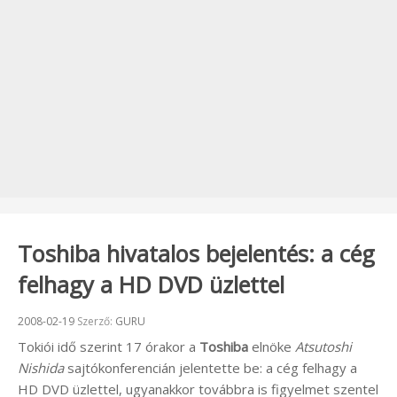
Toshiba hivatalos bejelentés: a cég
felhagy a HD DVD üzlettel
Beküldve:
2008-02-19
Szerző:
GURU
Tokiói idő szerint 17 órakor a
Toshiba
elnöke
Atsutoshi
Nishida
sajtókonferencián jelentette be: a cég felhagy a
HD DVD üzlettel, ugyanakkor továbbra is figyelmet szentel