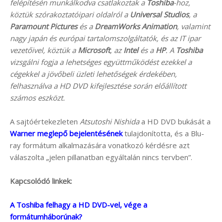
felépítésén munkálkodva csatlakoztak a
Toshiba
-hoz,
köztük szórakoztatóipari oldalról a
Universal Studios
, a
Paramount Pictures
és a
DreamWorks Animation
, valamint
nagy japán és európai tartalomszolgáltatók, és az IT ipar
vezetőivel, köztük a
Microsoft
, az
Intel
és a
HP
. A
Toshiba
vizsgálni fogja a lehetséges együttműködést ezekkel a
cégekkel a jövőbeli üzleti lehetőségek érdekében,
felhasználva a HD DVD kifejlesztése során előállított
számos eszközt.
A sajtóértekezleten
Atsutoshi Nishida
a HD DVD bukását a
Warner meglepő bejelentésének
tulajdonította, és a Blu-
ray formátum alkalmazására vonatkozó kérdésre azt
válaszolta „jelen pillanatban egyáltalán nincs tervben”.
Kapcsolódó linkek:
A Toshiba felhagy a HD DVD-vel, vége a
formátumháborúnak?