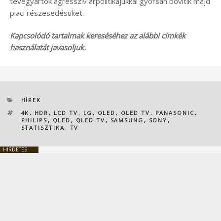
tévégyártók agresszív árpolitikájukkal gyorsan bővítik majd
piaci részesedésüket.
Kapcsolódó tartalmak kereséséhez az alábbi címkék
használatát javasoljuk.
KATEGÓRIÁK
HÍREK
CÍMKÉK
4K
,
HDR
,
LCD TV
,
LG
,
OLED
,
OLED TV
,
PANASONIC
,
PHILIPS
,
QLED
,
QLED TV
,
SAMSUNG
,
SONY
,
STATISZTIKA
,
TV
HIRDETÉS