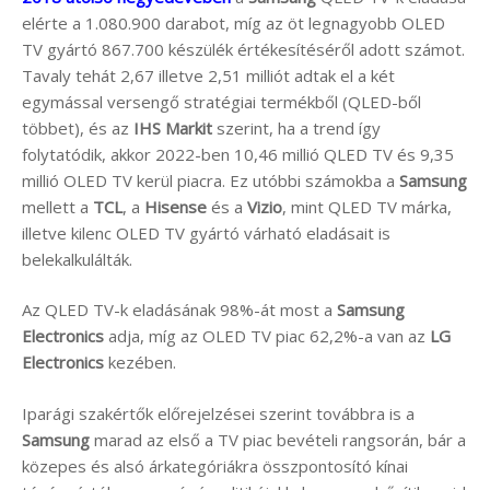
elérte a 1.080.900 darabot, míg az öt legnagyobb OLED
TV gyártó 867.700 készülék értékesítéséről adott számot.
Tavaly tehát 2,67 illetve 2,51 milliót adtak el a két
egymással versengő stratégiai termékből (QLED-ből
többet), és az
IHS Markit
szerint, ha a trend így
folytatódik, akkor 2022-ben 10,46 millió QLED TV és 9,35
millió OLED TV kerül piacra. Ez utóbbi számokba a
Samsung
mellett a
TCL
, a
Hisense
és a
Vizio
, mint QLED TV márka,
illetve kilenc OLED TV gyártó várható eladásait is
belekalkulálták.
Az QLED TV-k eladásának 98%-át most a
Samsung
Electronics
adja, míg az OLED TV piac 62,2%-a van az
LG
Electronics
kezében.
Iparági szakértők előrejelzései szerint továbbra is a
Samsung
marad az első a TV piac bevételi rangsorán, bár a
közepes és alsó árkategóriákra összpontosító kínai