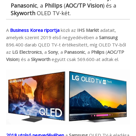
Panasonic
, a
Philips
(
AOC/TP Vision
) és a
Skyworth
OLED TV-két.
A
Business Korea riportja
közli az
IHS Markit
adatait,
amelyek szerint 2019 első negyedévében a
Samsung
896.400 darab QLED TV-t értékesített, míg OLED TV-ből
az
LG Electronics
, a
Sony
, a
Panasonic
, a
Philips
(
AOC/TP
Vision
) és a
Skyworth
együtt csak 569.600-at adtak el.
2018 utolsó negyedévében
a
Samsung
QLED TV-k eladása