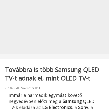
Továbbra is több Samsung QLED
TV-t adnak el, mint OLED TV-t
Beküldve:
2019-06-03
Szerző:
GURU
Immár a harmadik egymást követő
negyedévben előzi meg a
Samsung
QLED
TV-k eladása az
LG Electronics
, a
Sony
, a