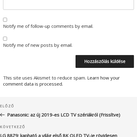
Notify me of follow-up comments by email.
Notify me of new posts by email.
This site uses Akismet to reduce spam.
Learn how your
comment data is processed.
Bejegyzés
Korábbi
ELŐZŐ
navigáció
bejegyzés
Panasonic: az új 2019-es LCD TV szériákról (Frissítve)
Következő
KÖVETKEZŐ
bejegyzés
LG 88Z9: kapható a világ első 8K OLED TV-je rövidesen