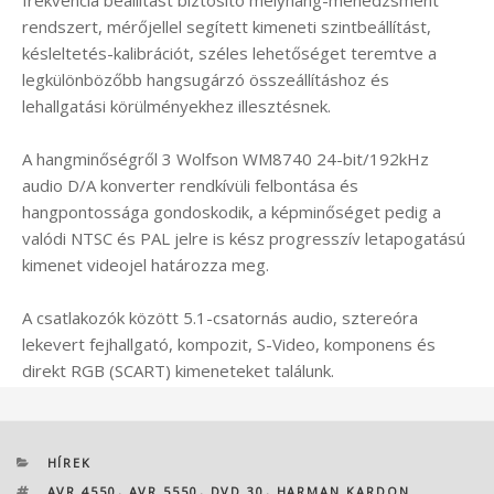
rendszert, mérőjellel segített kimeneti szintbeállítást,
késleltetés-kalibrációt, széles lehetőséget teremtve a
legkülönbözőbb hangsugárzó összeállításhoz és
lehallgatási körülményekhez illesztésnek.
A hangminőségről 3 Wolfson WM8740 24-bit/192kHz
audio D/A konverter rendkívüli felbontása és
hangpontossága gondoskodik, a képminőséget pedig a
valódi NTSC és PAL jelre is kész progresszív letapogatású
kimenet videojel határozza meg.
A csatlakozók között 5.1-csatornás audio, sztereóra
lekevert fejhallgató, kompozit, S-Video, komponens és
direkt RGB (SCART) kimeneteket találunk.
KATEGÓRIÁK
HÍREK
CÍMKÉK
AVR 4550
,
AVR 5550
,
DVD 30
,
HARMAN KARDON