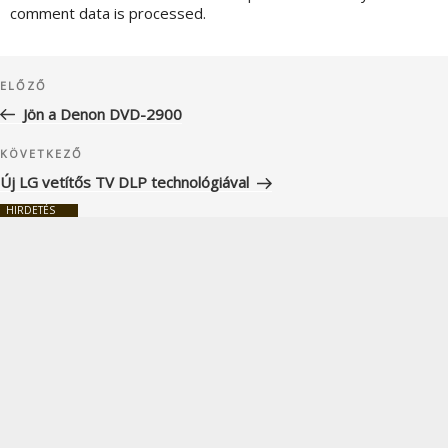
comment data is processed.
Bejegyzés
Korábbi
ELŐZŐ
navigáció
bejegyzés
Jön a Denon DVD-2900
Következő
KÖVETKEZŐ
bejegyzés
Új LG vetítős TV DLP technológiával
HIRDETÉS