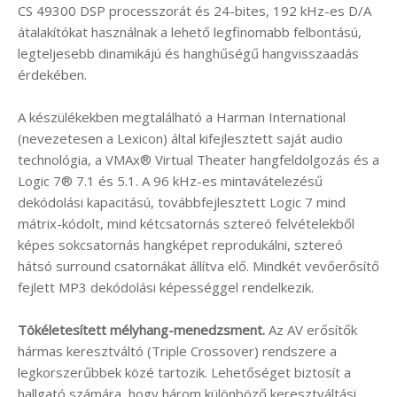
CS 49300 DSP processzorát és 24-bites, 192 kHz-es D/A
átalakítókat használnak a lehető legfinomabb felbontású,
legteljesebb dinamikájú és hanghűségű hangvisszaadás
érdekében.
A készülékekben megtalálható a Harman International
(nevezetesen a Lexicon) által kifejlesztett saját audio
technológia, a VMAx® Virtual Theater hangfeldolgozás és a
Logic 7® 7.1 és 5.1. A 96 kHz-es mintavátelezésű
dekódolási kapacitású, továbbfejlesztett Logic 7 mind
mátrix-kódolt, mind kétcsatornás sztereó felvételekből
képes sokcsatornás hangképet reprodukálni, sztereó
hátsó surround csatornákat állítva elő. Mindkét vevőerősítő
fejlett MP3 dekódolási képességgel rendelkezik.
Tökéletesített mélyhang-menedzsment.
Az AV erősítők
hármas keresztváltó (Triple Crossover) rendszere a
legkorszerűbbek közé tartozik. Lehetőséget biztosít a
hallgató számára, hogy három különböző keresztváltási