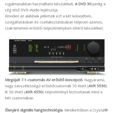
rugalmasabban használható készülékek.
A DVD 30
pedig a
cég első DVD-Audio lejátszója.
Röviden az alábbiak jellemzik ezt a két külsejében,
szolgáltatásiban és csatlakoztatásában teljesen azonos,
csak kimeneti erősítő-teljesítményben eltérő készüléket.
Megújult 7.1-csatornás AV erősítő koncepció.
Nagyáramú,
nagy sávszélességű erősítőcsatornák 70 Watt (
AVR 5550
)
ill. 50 Watt (
AVR 4550
) teljesítményt biztosítanak mind a
hét csatornában.
Élenjáró digitális hangtechnológia.
Mindkettőben a Crystal®