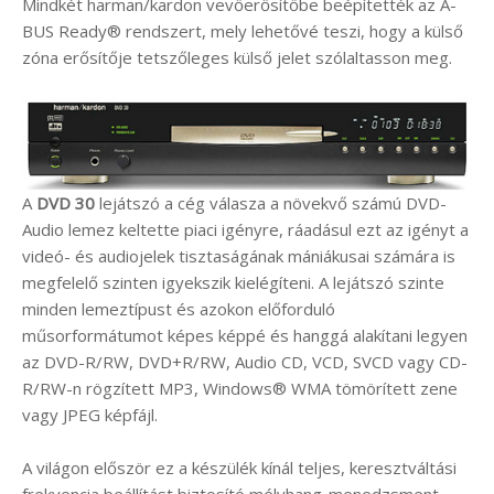
Mindkét harman/kardon vevőerősítőbe beépítették az A-
BUS Ready® rendszert, mely lehetővé teszi, hogy a külső
zóna erősítője tetszőleges külső jelet szólaltasson meg.
A
DVD 30
lejátszó a cég válasza a növekvő számú DVD-
Audio lemez keltette piaci igényre, ráadásul ezt az igényt a
videó- és audiojelek tisztaságának mániákusai számára is
megfelelő szinten igyekszik kielégíteni. A lejátszó szinte
minden lemeztípust és azokon előforduló
műsorformátumot képes képpé és hanggá alakítani legyen
az DVD-R/RW, DVD+R/RW, Audio CD, VCD, SVCD vagy CD-
R/RW-n rögzített MP3, Windows® WMA tömörített zene
vagy JPEG képfájl.
A világon először ez a készülék kínál teljes, keresztváltási
frekvencia beállítást biztosító mélyhang-menedzsment