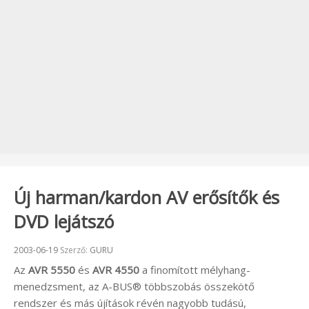
Új harman/kardon AV erősítők és
DVD lejátszó
Beküldve:
2003-06-19
Szerző:
GURU
Az
AVR 5550
és
AVR 4550
a finomított mélyhang-
menedzsment, az A-BUS® többszobás összekötő
rendszer és más újítások révén nagyobb tudású,