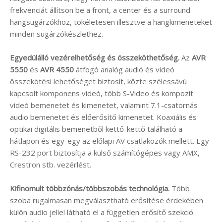
frekvenciát állítson be a front, a center és a surround
hangsugárzókhoz, tökéletesen illesztve a hangkimeneteket
minden sugárzókészlethez.
Egyedülálló vezérelhetőség és összeköthetőség.
Az
AVR
5550
és
AVR 4550
átfogó analóg audió és videó
összekötési lehetőséget biztosít, közte szélessávú
kapcsolt komponens videó, több S-Video és kompozit
videó bemenetet és kimenetet, valamint 7.1-csatornás
audio bemenetet és előerősítő kimenetet. Koaxiális és
optikai digitális bemenetből kettő-kettő található a
hátlapon és egy-egy az előlapi AV csatlakozók mellett. Egy
RS-232 port biztosítja a külső számítógépes vagy AMX,
Crestron stb. vezérlést.
Kifinomult többzónás/többszobás technológia.
Több
szoba rugalmasan megválasztható erősítése érdekében
külön audio jellel látható el a független erősítő szekció.