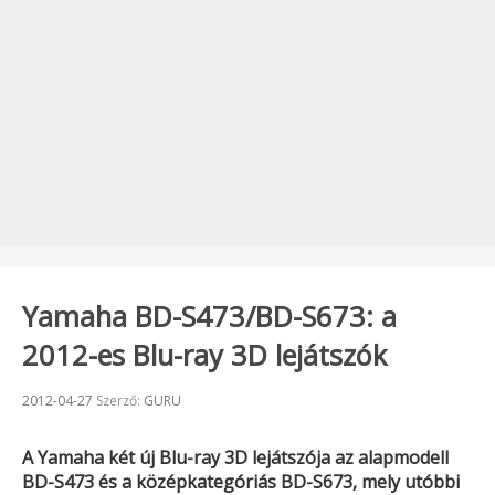
Yamaha BD-S473/BD-S673: a
2012-es Blu-ray 3D lejátszók
Beküldve:
2012-04-27
Szerző:
GURU
A
Yamaha
két új Blu-ray 3D lejátszója az alapmodell
BD-S473
és a középkategóriás
BD-S673
, mely utóbbi