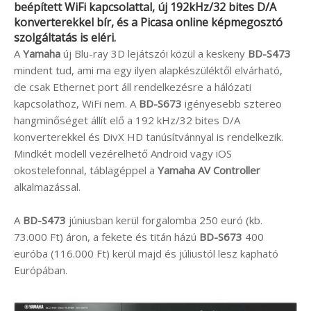
beépített WiFi kapcsolattal, új 192kHz/32 bites D/A
konverterekkel bír, és a Picasa online képmegosztó
szolgáltatás is eléri.
A
Yamaha
új Blu-ray 3D lejátszói közül a keskeny
BD-S473
mindent tud, ami ma egy ilyen alapkészüléktől elvárható,
de csak Ethernet port áll rendelkezésre a hálózati
kapcsolathoz, WiFi nem. A
BD-S673
igényesebb sztereo
hangminőséget állít elő a 192 kHz/32 bites D/A
konverterekkel és DivX HD tanúsítvánnyal is rendelkezik.
Mindkét modell vezérelhető Android vagy iOS
okostelefonnal, táblagéppel a
Yamaha AV Controller
alkalmazással.
A
BD-S473
júniusban kerül forgalomba 250 euró (kb.
73.000 Ft) áron, a fekete és titán házú
BD-S673
400
euróba (116.000 Ft) kerül majd és júliustól lesz kapható
Európában.