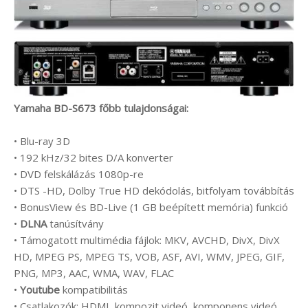
Yamaha BD-S673 főbb tulajdonságai:
• Blu-ray 3D
• 192 kHz/32 bites D/A konverter
• DVD felskálázás 1080p-re
• DTS -HD, Dolby True HD dekódolás, bitfolyam továbbítás
• BonusView és BD-Live (1 GB beépített memória) funkció
•
DLNA
tanúsítvány
• Támogatott multimédia fájlok: MKV, AVCHD, DivX, DivX
HD, MPEG PS, MPEG TS, VOB, ASF, AVI, WMV, JPEG, GIF,
PNG, MP3, AAC, WMA, WAV, FLAC
•
Youtube
kompatibilitás
• Csatlakozók: HDMI, kompozit videó, komponens videó,