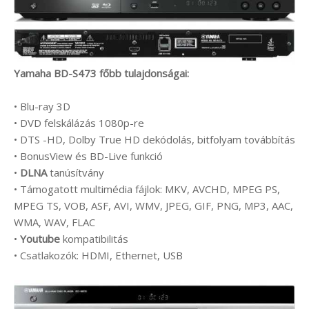
Yamaha BD-S473 főbb tulajdonságai:
• Blu-ray 3D
• DVD felskálázás 1080p-re
• DTS -HD, Dolby True HD dekódolás, bitfolyam továbbítás
• BonusView és BD-Live funkció
•
DLNA
tanúsítvány
• Támogatott multimédia fájlok: MKV, AVCHD, MPEG PS,
MPEG TS, VOB, ASF, AVI, WMV, JPEG, GIF, PNG, MP3, AAC,
WMA, WAV, FLAC
•
Youtube
kompatibilitás
• Csatlakozók: HDMI, Ethernet, USB