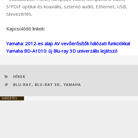
S/PDIF optikai és koaxiális, sztereó audió, Ethernet, USB,
távvezérlés.
Kapcsolódó linkek:
Yamaha: 2012-es alap AV vevőerősítők hálózati funkciókkal
Yamaha BD-A1010: új Blu-ray 3D univerzális lejátszó
KATEGÓRIÁK
HÍREK
CÍMKÉK
BLU-RAY
,
BLU-RAY 3D
,
YAMAHA
HIRDETÉS