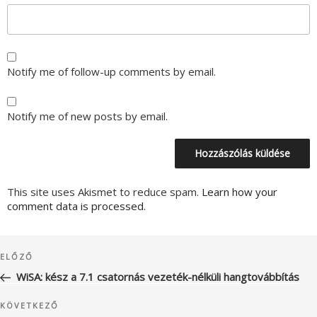
Notify me of follow-up comments by email.
Notify me of new posts by email.
This site uses Akismet to reduce spam.
Learn how your
comment data is processed.
Bejegyzés
Korábbi
ELŐZŐ
navigáció
bejegyzés
WiSA: kész a 7.1 csatornás vezeték-nélküli hangtovábbítás
Következő
KÖVETKEZŐ