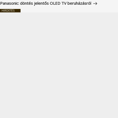
bejegyzés
Panasonic: döntés jelentős OLED TV beruházásról
HIRDETÉS