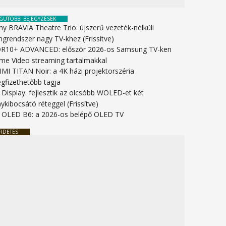
GUTÓBBI BEJEGYZÉSEK
ny BRAVIA Theatre Trio: újszerű vezeték-nélküli
ngrendszer nagy TV-khez (Frissítve)
R10+ ADVANCED: először 2026-os Samsung TV-ken
ime Video streaming tartalmakkal
IMI TITAN Noir: a 4K házi projektorszéria
gfizethetőbb tagja
 Display: fejlesztik az olcsóbb WOLED-et két
ykibocsátó réteggel (Frissítve)
 OLED B6: a 2026-os belépő OLED TV
RDETÉS