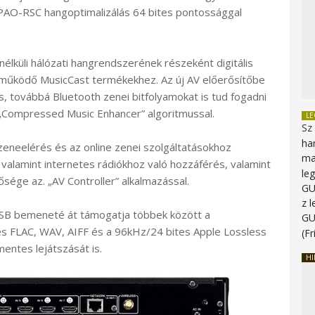
YPAO-RSC hangoptimalizálás 64 bites pontossággal
élküli hálózati hangrendszerének részeként digitális
 működő MusicCast termékekhez. Az új AV előerősítőbe
is, továbbá Bluetooth zenei bitfolyamokat is tud fogadni
a „Compressed Music Enhancer” algoritmussal.
L
Sz
ha
y zeneelérés és az online zenei szolgáltatásokhoz
ma
 valamint internetes rádiókhoz való hozzáférés, valamint
le
sége az. „AV Controller” alkalmazással.
G
z 
i USB bemeneté át támogatja többek között a
G
s FLAC, WAV, AIFF és a 96kHz/24 bites Apple Lossless
(Fr
entes lejátszását is.
HI