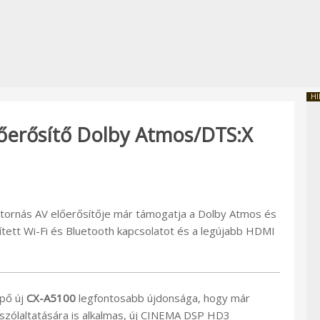
HI
őerősítő Dolby Atmos/DTS:X
tornás AV előerősítője már támogatja a Dolby Atmos és
tett Wi-Fi és Bluetooth kapcsolatot és a legújabb HDMI
pő új
CX-A5100
legfontosabb újdonsága, hogy már
zólaltatására is alkalmas, új CINEMA DSP HD3