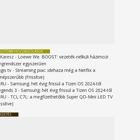
EGUTÓBBI HOZZÁSZÓLÁSOK
 Karesz
-
Loewe We. BOOST: vezeték-nélküli házimozi
ngrendszer egyszerűen
gis tv
-
Streaming piac: idehaza még a Netflix a
gnépszerűbb (Frissítve)
URU
-
Samsung: hét évig frissül a Tizen OS 2024-től
legends 3
-
Samsung: hét évig frissül a Tizen OS 2024-től
URU
-
TCL C7L: a megfizethetőbb Super QD-Mini LED TV
issítve)
RDETÉS