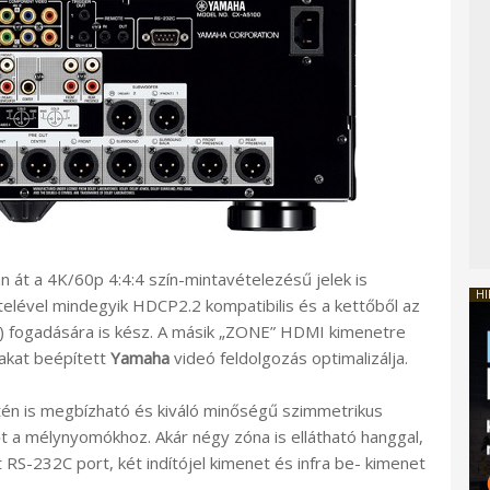
n át a 4K/60p 4:4:4 szín-mintavételezésű jelek is
HI
elével mindegyik HDCP2.2 kompatibilis és a kettőből az
) fogadására is kész. A másik „ZONE” HDMI kimenetre
makat beépített
Yamaha
videó feldolgozás optimalizálja.
tén is megbízható és kiváló minőségű szimmetrikus
tőt a mélynyomókhoz. Akár négy zóna is ellátható hanggal,
 RS-232C port, két indítójel kimenet és infra be- kimenet