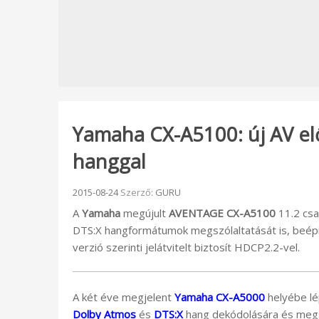
Yamaha CX-A5100: új AV el
hanggal
Beküldve:
2015-08-24
Szerző:
GURU
A
Yamaha
megújult
AVENTAGE CX-A5100
11.2 csa
DTS:X hangformátumok megszólaltatását is, beépí
verzió szerinti jelátvitelt biztosít HDCP2.2-vel.
A két éve megjelent
Yamaha CX-A5000
helyébe lé
Dolby Atmos
és
DTS:X
hang dekódolására és megs