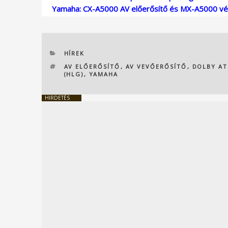
Yamaha: CX-A5000 AV előerősítő és MX-A5000 vé
KATEGÓRIÁK
HÍREK
CÍMKÉK
AV ELŐERŐSÍTŐ
,
AV VEVŐERŐSÍTŐ
,
DOLBY A
(HLG)
,
YAMAHA
HIRDETÉS