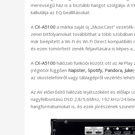
merevségű ház is a tisztább hangot szolgálja. A 
kalkulálja az EQ beállításokat.
A
CX-A5100
a márka saját új „MusicCast” vezeték-n
zenei bitfolyamokat továbbíthat a több szobában
már beépített a Wi-Fi és Wi-Fi Direct kompatibilis 
és ezen tömörített zenék feljavítására is képes 
A
CX-A5100
hálózati funkciói között ott az AirPla
(régiótól függően
Napster, Spotify, Pandora, Juke
)
az okostelefonről vagy táblagépről vezérlés lehető
Az AV előerősítő hálózati lejátszóként és előlap
nagyfelbontású DSD 2,8/5,6MHz, 192 kHz/24 bite
hangformátumokat is, és ezek jórészének szünetm