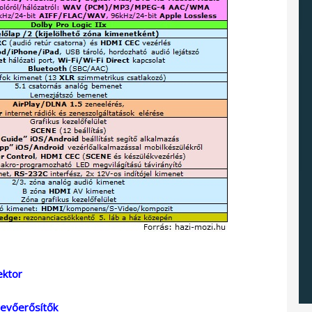
ektor
vevőerősítők