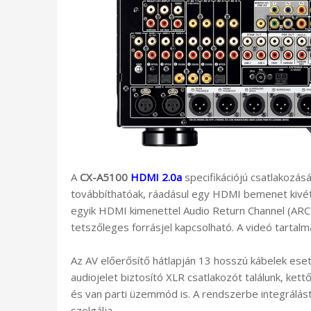
A
CX-A5100
HDMI 2.0a
specifikációjú csatlakozásá
továbbíthatóak, ráadásul egy HDMI bemenet kivét
egyik HDMI kimenettel Audio Return Channel (ARC
tetszőleges forrásjel kapcsolható. A videó tartal
Az AV előerősítő hátlapján 13 hosszú kábelek ese
audiojelet biztosító XLR csatlakozót találunk, ket
és van parti üzemmód is. A rendszerbe integrálást
szolgálja.