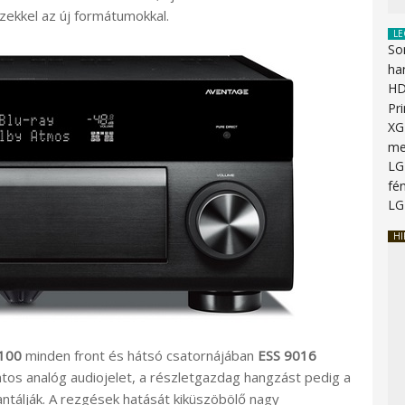
ezekkel az új formátumokkal.
LE
So
ha
HD
Pr
XG
me
LG
fén
LG
HI
100
minden front és hátsó csatornájában
ESS 9016
ntos analóg audiojelet, a részletgazdag hangzást pedig a
ntálják. A rezgések hatását kiküszöbölő nagy