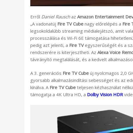
Erről
Daniel Rausch
az
Amazon Entertainment Devi
„A vadonatúj
Fire TV Cube
nagy előrelépés a
Fire 
legsokoldalúbb streaming médialejátszó, amit vala
processzálása és Wi-Fi 6E támogatása hihetetlen
pedig azt jelenti, a
Fire TV
egyszerűségét és a sz
rendszerére is kiterjesztheti. Az
Alexa Voice Rem
távirányító megtalálását, és a kedvelt alkalmazáso
A 3. generációs
Fire TV Cube
új nyolcmagos 2,0 GH
gyorsabb alkalmazásindítási sebességet és az edd
kínálva. A
Fire TV Cube
teljesen kézhasználat nélk
támogatja a 4K Ultra HD, a
Dolby Vision HDR
vide