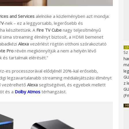
ces and Services
alelnöke a közleményben azt mondja:
TV
-nek – ez a leggyorsabb, legerősebb és
ha készítettünk. A
Fire TV Cube
nagy teljesítményű
ül sima streaming élményt biztosít, a HDMI bemenet
abadkézi
Alexa
vezérlést rögtön otthoni szórakoztató
L
ote Pro
révén megkönnyítjük a nem a helyén lévő
Sz
k és tartalmak elérését.”
ha
ma
z-es processzorával elődjénél 20%-kal erősebb,
le
G
igi legzavartalanabb streaming médialejátszási élményt
z 
ül vezérelhető
Alexa
segítségével, és egyebek mellett
G
ót és a
Dolby Atmos
térhangzást.
(Fr
HI