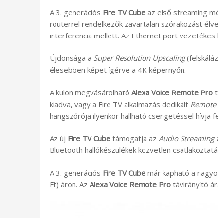
A 3. generációs
Fire TV Cube
az első streaming méd
routerrel rendelkezők zavartalan szórakozást élve
interferencia mellett. Az Ethernet port vezetékes 
Újdonsága a
Super Resolution Upscaling
(felskálá
élesebben képet ígérve a 4K képernyőn.
A külön megvásárolható
Alexa Voice Remote Pro
t
kiadva, vagy a Fire TV alkalmazás dedikált
Remote 
hangszórója ilyenkor hallható csengetéssel hívja f
Az új
Fire TV Cube
támogatja az
Audio Streaming f
Bluetooth hallókészülékek közvetlen csatlakoztatás
A 3. generációs
Fire TV Cube
már kapható a nagyob
Ft) áron. Az
Alexa Voice Remote Pro
távirányító ár