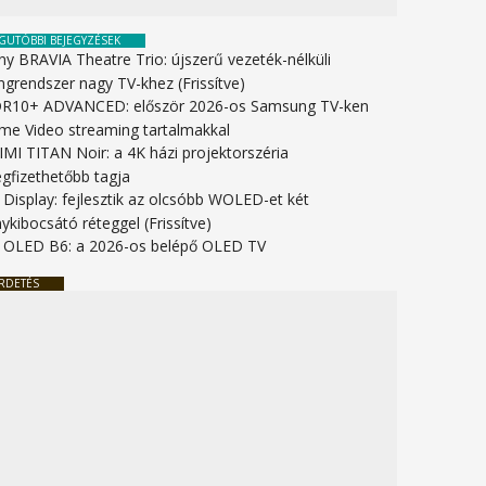
GUTÓBBI BEJEGYZÉSEK
ny BRAVIA Theatre Trio: újszerű vezeték-nélküli
ngrendszer nagy TV-khez (Frissítve)
R10+ ADVANCED: először 2026-os Samsung TV-ken
ime Video streaming tartalmakkal
IMI TITAN Noir: a 4K házi projektorszéria
gfizethetőbb tagja
 Display: fejlesztik az olcsóbb WOLED-et két
ykibocsátó réteggel (Frissítve)
 OLED B6: a 2026-os belépő OLED TV
RDETÉS