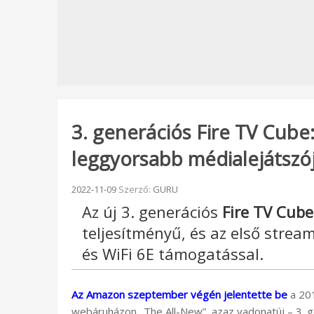
3. generációs Fire TV Cube
leggyorsabb médialejátszó
Beküldve:
2022-11-09
Szerző:
GURU
Az új 3. generációs
Fire TV Cube
teljesítményű, és az első stre
és WiFi 6E támogatással.
Az Amazon szeptember végén jelentette be
a 201
webáruházon „The All-New”, azaz vadonatúj – 3. 