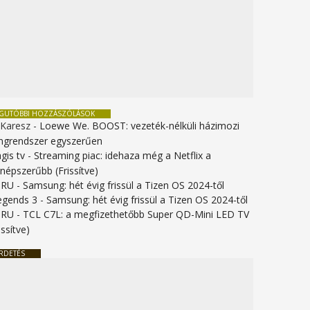
EGUTÓBBI HOZZÁSZÓLÁSOK
 Karesz
-
Loewe We. BOOST: vezeték-nélküli házimozi
ngrendszer egyszerűen
gis tv
-
Streaming piac: idehaza még a Netflix a
gnépszerűbb (Frissítve)
URU
-
Samsung: hét évig frissül a Tizen OS 2024-től
legends 3
-
Samsung: hét évig frissül a Tizen OS 2024-től
URU
-
TCL C7L: a megfizethetőbb Super QD-Mini LED TV
issítve)
RDETÉS