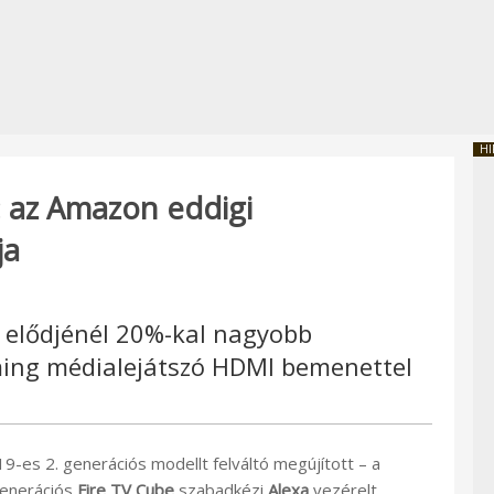
HI
: az Amazon eddigi
ja
elődjénél 20%-kal nagyobb
aming médialejátszó HDMI bemenettel
9-es 2. generációs modellt felváltó megújított – a
generációs
Fire TV Cube
szabadkézi
Alexa
vezérelt