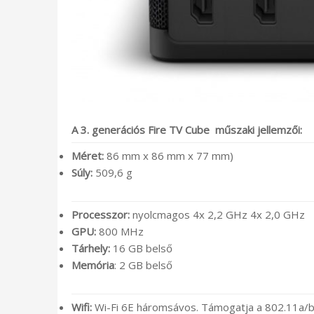
A 3. generációs Fire TV Cube műszaki jellemzői:
Méret:
86 mm x 86 mm x 77 mm)
Súly:
509,6 g
Processzor:
nyolcmagos 4x 2,2 GHz 4x 2,0 GHz
GPU:
800 MHz
Tárhely:
16 GB belső
Memória
: 2 GB belső
Wifi:
Wi-Fi 6E háromsávos. Támogatja a 802.11a/b/g