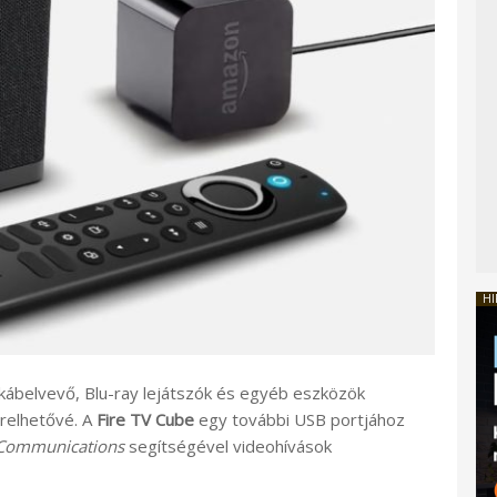
HI
ábelvevő, Blu-ray lejátszók és egyéb eszközök
érelhetővé. A
Fire TV Cube
egy további USB portjához
 Communications
segítségével videohívások