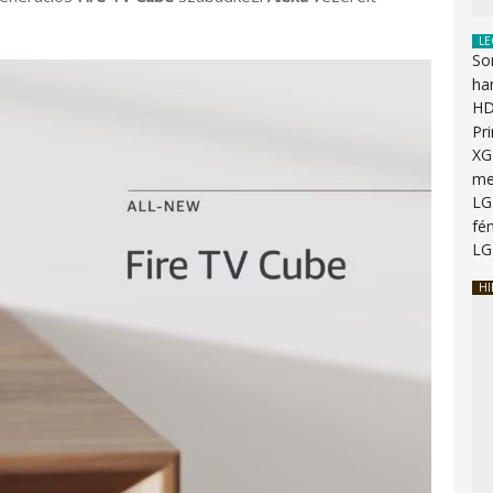
LE
So
ha
HD
Pr
XG
me
LG
fén
LG
HI