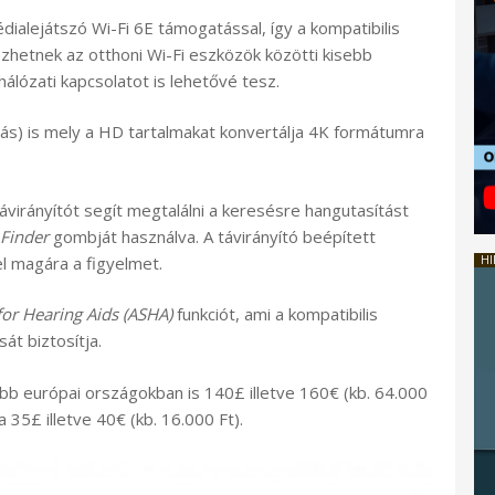
ialejátszó Wi-Fi 6E támogatással, így a kompatibilis
zhetnek az otthoni Wi-Fi eszközök közötti kisebb
hálózati kapcsolatot is lehetővé tesz.
zás) is mely a HD tartalmakat konvertálja 4K formátumra
ávirányítót segít megtalálni a keresésre hangutasítást
Finder
gombját használva. A távirányító beépített
el magára a figyelmet.
HI
or Hearing Aids (ASHA)
funkciót, ami a kompatibilis
át biztosítja.
b európai országokban is 140£ illetve 160€ (kb. 64.000
a 35£ illetve 40€ (kb. 16.000 Ft).