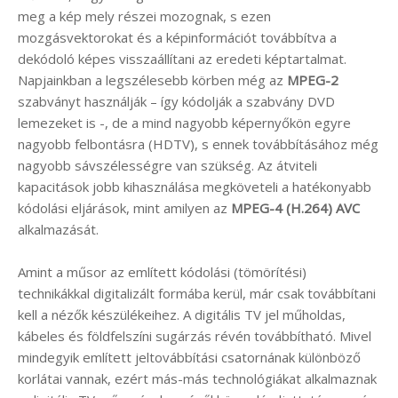
meg a kép mely részei mozognak, s ezen
mozgásvektorokat és a képinformációt továbbítva a
dekódoló képes visszaállítani az eredeti képtartalmat.
Napjainkban a legszélesebb körben még az
MPEG-2
szabványt használják – így kódolják a szabvány DVD
lemezeket is -, de a mind nagyobb képernyőkön egyre
nagyobb felbontásra (HDTV), s ennek továbbításához még
nagyobb sávszélességre van szükség. Az átviteli
kapacitások jobb kihasználása megköveteli a hatékonyabb
kódolási eljárások, mint amilyen az
MPEG-4 (H.264) AVC
alkalmazását.
Amint a műsor az említett kódolási (tömörítési)
technikákkal digitalizált formába kerül, már csak továbbítani
kell a nézők készülékeihez. A digitális TV jel műholdas,
kábeles és földfelszíni sugárzás révén továbbítható. Mivel
mindegyik említett jeltovábbítási csatornának különböző
korlátai vannak, ezért más-más technológiákat alkalmaznak