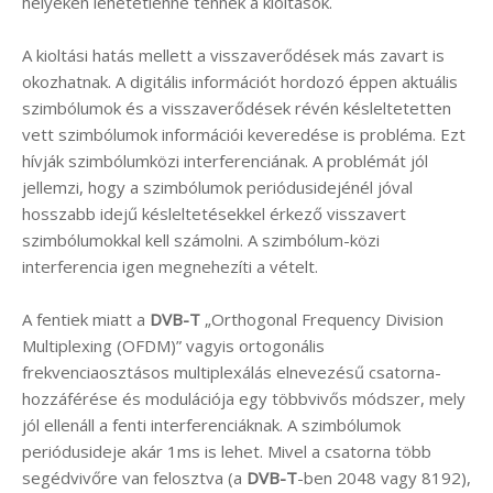
helyeken lehetetlenné tennék a kioltások.
A kioltási hatás mellett a visszaverődések más zavart is
okozhatnak. A digitális információt hordozó éppen aktuális
szimbólumok és a visszaverődések révén késleltetetten
vett szimbólumok információi keveredése is probléma. Ezt
hívják szimbólumközi interferenciának. A problémát jól
jellemzi, hogy a szimbólumok periódusidejénél jóval
hosszabb idejű késleltetésekkel érkező visszavert
szimbólumokkal kell számolni. A szimbólum-közi
interferencia igen megnehezíti a vételt.
A fentiek miatt a
DVB-T
„Orthogonal Frequency Division
Multiplexing (OFDM)” vagyis ortogonális
frekvenciaosztásos multiplexálás elnevezésű csatorna-
hozzáférése és modulációja egy többvivős módszer, mely
jól ellenáll a fenti interferenciáknak. A szimbólumok
periódusideje akár 1ms is lehet. Mivel a csatorna több
segédvivőre van felosztva (a
DVB-T
-ben 2048 vagy 8192),