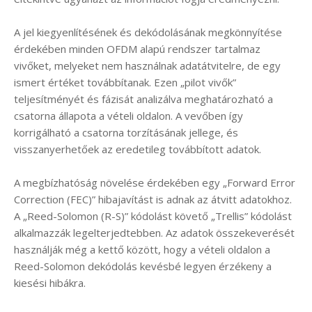
A jel kiegyenlítésének és dekódolásának megkönnyítése
érdekében minden OFDM alapú rendszer tartalmaz
vivőket, melyeket nem használnak adatátvitelre, de egy
ismert értéket továbbítanak. Ezen „pilot vivők”
teljesítményét és fázisát analizálva meghatározható a
csatorna állapota a vételi oldalon. A vevőben így
korrigálható a csatorna torzításának jellege, és
visszanyerhetőek az eredetileg továbbított adatok.
A megbízhatóság növelése érdekében egy „Forward Error
Correction (FEC)” hibajavítást is adnak az átvitt adatokhoz.
A „Reed-Solomon (R-S)” kódolást követő „Trellis” kódolást
alkalmazzák legelterjedtebben. Az adatok összekeverését
használják még a kettő között, hogy a vételi oldalon a
Reed-Solomon dekódolás kevésbé legyen érzékeny a
kiesési hibákra.