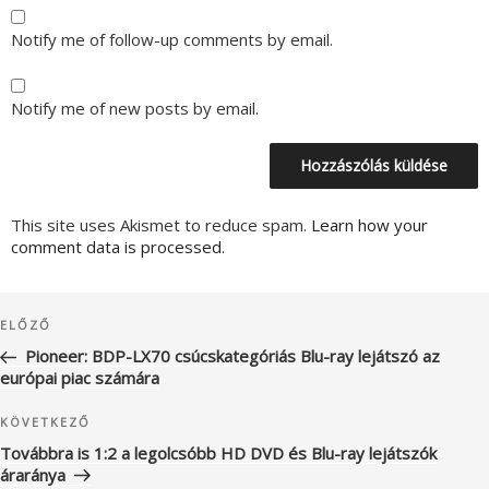
Notify me of follow-up comments by email.
Notify me of new posts by email.
This site uses Akismet to reduce spam.
Learn how your
comment data is processed.
Bejegyzés
Korábbi
ELŐZŐ
navigáció
bejegyzés
Pioneer: BDP-LX70 csúcskategóriás Blu-ray lejátszó az
európai piac számára
Következő
KÖVETKEZŐ
bejegyzés
Továbbra is 1:2 a legolcsóbb HD DVD és Blu-ray lejátszók
áraránya