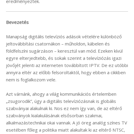
eredményeztek.
Bevezetés
Manapság digitális televíziós adások vételére különböző
jeltovábbítási csatornákon – műholdon, kábelen és
földfelszíni sugárzáson – keresztül van mód. Ezeken kívül
egyre elterjedtebb, és sokak szerint a televíziózás igazi
jövőjét jelenti az interneten továbbított IPTV. De ez utóbbi
annyira eltér az előbb felsoroltaktól, hogy ebben a cikkben
nem is foglalkozom vele.
Azt várnánk, ahogy a világ kommunikációs értelemben
„zsugorodik”, úgy a digitális televíziózásnak is globális
szabványai alakulnak ki. Nos ez nem így van, de az eltérő
szabványok kialakulásának elsősorban szakmai,
alkalmazástechnikai okai vannak. A jó öreg analóg színes TV
esetében főleg a politika miatt alakultak ki az eltérő NTSC,