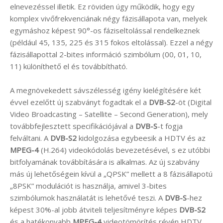
elnevezéssel illetik. Ez röviden úgy működik, hogy egy
komplex vivőfrekvenciának négy fázisállapota van, melyek
egymáshoz képest 90°-os fáziseltolással rendelkeznek
(például 45, 135, 225 és 315 fokos eltolással). Ezzel a négy
fázisállapottal 2-bites információ szimbólum (00, 01, 10,
11) különíthető el és továbbítható.
A megnövekedett sávszélesség igény kielégítésére két
évvel ezelőtt új szabványt fogadtak el a
DVB-S2
-öt (Digital
Video Broadcasting – Satellite – Second Generation), mely
továbbfejlesztett specifikációjával a
DVB-S
-t fogja
felváltani. A
DVB-S2
kidolgozása egybeesik a HDTV és az
MPEG-4
(H.264) videokódolás bevezetésével, s ez utóbbi
bitfolyamának továbbítására is alkalmas. Az új szabvány
más új lehetőségein kívül a „QPSK” mellett a 8 fázisállapotú
„8PSK” modulációt is használja, amivel 3-bites
szimbólumok használatát is lehetővé teszi. A
DVB-S
-hez
képest 30%-al jobb átviteli teljesítményre képes
DVB-S2
és a hatékonyabb
MPEG-4
videotömörítés révén HDTV