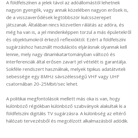
A földfelszínen a jelek távol az adóállomástól lehetnek
nagyon gyengék, vagy annak közelében nagyon erősek is,
de a visszaverődések legtöbbször kulcsszerepet
játszanak. Általában nincs közvetlen rálátás az adóra, és
még ha van is, a jel mindenképpen torzul a más épületekről
és objektumokról érkező reflexióktól. Ezért a földfelszíni
sugárzáshoz használt modulációs eljárásnak olyannak kell
lennie, mely nagy dinamikatartományban változó és
interferenciák által erősen zavart jel vételét is garantálja.
Sokféle rendszert használnak, melyek tipikus adatátviteli
sebessége egy 8MHz sávszélességű VHF vagy UHF
csatornában 20-25Mbit/sec lehet.
A politikai megfontolások mellett más oka is van, hogy
különböző régiókban különböző szabványok alakultak ki a
földfelszíni digitális TV sugárzásra. A különbség az eltérő
hálózati tervezésből és megcélzott alkalmazásból adódik.