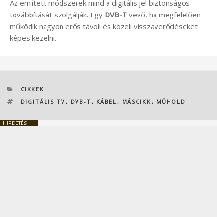
Az említett módszerek mind a digitális jel biztonságos
továbbítását szolgálják. Egy
DVB-T
vevő, ha megfelelően
működik nagyon erős távoli és közeli visszaverődéseket
képes kezelni.
KATEGÓRIÁK
CIKKEK
CÍMKÉK
DIGITÁLIS TV
,
DVB-T
,
KÁBEL
,
MÁSCIKK
,
MŰHOLD
HIRDETÉS