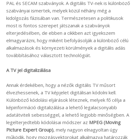
PAL és SECAM szabványok. A digitális TV-nek is különböző
szabványai ismertek, melyek közül néhány még a
kidolgozás fázisában van. Természetesen a politikusok
most is fontos szerepet játszanak a szabványok
elterjedésében, de ebben a cikkben azt igyekszem
elmagyarázni, hogy miként befolyásolják a különböző célú
alkalmazások és környezeti körülmények a digitális adás
továbbításához választott technológiát.
A TV jel digitalizálása
Annak érdekében, hogy a nézők digitális TV műsort
élvezhessenek, a TV képjelet digitálisan kódolni kell.
Különböző kódolási eljárások léteznek, melyek fő célja a
képinformáció digitalizálása a lehető legalacsonyabb
adatátviteli sebességgel, a lehető legjobb minőségben. A
legelterjedtebb kódolásai módszer az
MPEG (Moving
Picture Expert Group)
, mely nagyon elnagyoltan úgy
működik, hogy mozgásvektorokat alkalmazva határozzák