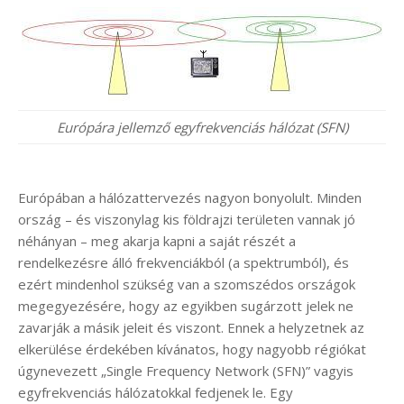
Európára jellemző egyfrekvenciás hálózat (SFN)
Európában a hálózattervezés nagyon bonyolult. Minden
ország – és viszonylag kis földrajzi területen vannak jó
néhányan – meg akarja kapni a saját részét a
rendelkezésre álló frekvenciákból (a spektrumból), és
ezért mindenhol szükség van a szomszédos országok
megegyezésére, hogy az egyikben sugárzott jelek ne
zavarják a másik jeleit és viszont. Ennek a helyzetnek az
elkerülése érdekében kívánatos, hogy nagyobb régiókat
úgynevezett „Single Frequency Network (SFN)” vagyis
egyfrekvenciás hálózatokkal fedjenek le. Egy