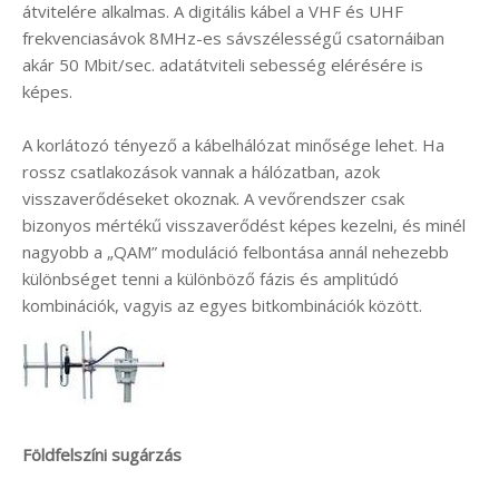
átvitelére alkalmas. A digitális kábel a VHF és UHF
frekvenciasávok 8MHz-es sávszélességű csatornáiban
akár 50 Mbit/sec. adatátviteli sebesség elérésére is
képes.
A korlátozó tényező a kábelhálózat minősége lehet. Ha
rossz csatlakozások vannak a hálózatban, azok
visszaverődéseket okoznak. A vevőrendszer csak
bizonyos mértékű visszaverődést képes kezelni, és minél
nagyobb a „QAM” moduláció felbontása annál nehezebb
különbséget tenni a különböző fázis és amplitúdó
kombinációk, vagyis az egyes bitkombinációk között.
Földfelszíni sugárzás