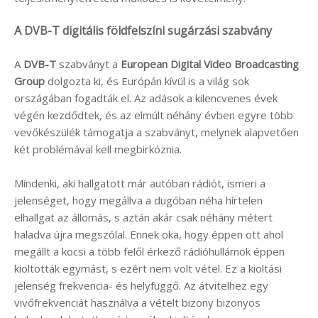
A DVB-T digitális földfelszíni sugárzási szabvány
A
DVB-T
szabványt a
European Digital Video Broadcasting
Group
dolgozta ki, és Európán kívül is a világ sok
országában fogadták el. Az adások a kilencvenes évek
végén kezdődtek, és az elmúlt néhány évben egyre több
vevőkészülék támogatja a szabványt, melynek alapvetően
két problémával kell megbirkóznia.
Mindenki, aki hallgatott már autóban rádiót, ismeri a
jelenséget, hogy megállva a dugóban néha hírtelen
elhallgat az állomás, s aztán akár csak néhány métert
haladva újra megszólal. Ennek oka, hogy éppen ott ahol
megállt a kocsi a több felől érkező rádióhullámok éppen
kioltották egymást, s ezért nem volt vétel. Ez a kioltási
jelenség frekvencia- és helyfüggő. Az átvitelhez egy
vivőfrekvenciát használva a vételt bizony bizonyos