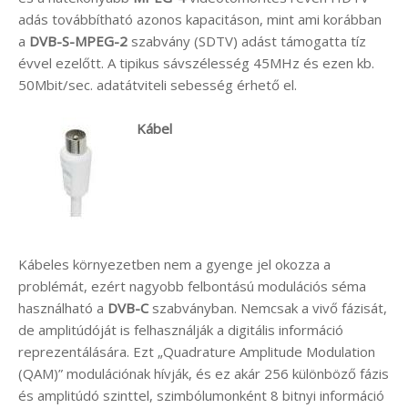
adás továbbítható azonos kapacitáson, mint ami korábban
a
DVB-S-MPEG-2
szabvány (SDTV) adást támogatta tíz
évvel ezelőtt. A tipikus sávszélesség 45MHz és ezen kb.
50Mbit/sec. adatátviteli sebesség érhető el.
Kábel
Kábeles környezetben nem a gyenge jel okozza a
problémát, ezért nagyobb felbontású modulációs séma
használható a
DVB-C
szabványban. Nemcsak a vivő fázisát,
de amplitúdóját is felhasználják a digitális információ
reprezentálására. Ezt „Quadrature Amplitude Modulation
(QAM)” modulációnak hívják, és ez akár 256 különböző fázis
és amplitúdó szinttel, szimbólumonként 8 bitnyi információ