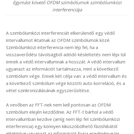
Egymást követő OFDM szimbólumok szimbólumközi
interferenciája
A szimbólumközi interferenciát elkerülendő egy védő
intervallumot iktatnak az OFDM szimbólumok közé.
Szimbólumközi interferencia nem lép fel, ha a
visszaverődési távolságból adódó késleltetés nem lépi túl
ennek a védő intervallumnak a hosszát. A védő intervallum
ugyanazt az információt tartalmazza, mint a következő
szimbólum vége. Ennek két célja van: a védő intervallum és
a következő szimbólum vége közötti auto-korreláció, és a
vétel szinkronizálásának egyszerűsítése.
A vevőben az FFT-nek nem kell pontosan az OFDM
szimbólum elején kezdődnie. Az FFT-t bárhol a védő
intervallumban kezdve (amíg nem lép fel szimbólumközi
interferencia) egy könnyen kiküszöbölhető fázishibától
eltekintve ugyanazt az információt fogja eredményezni.