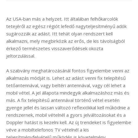
Az USA-ban más a helyzet. Itt általában felhőkarcolók
tetejéről az egész régiót lefedő nagyteljesítményű adók
sugározzák az adást. Itt tehát olyan rendszert kell
alkalmazni, mely megbirkózik az erős, de kis távolságból
érkező természetes visszaverődések okozta
jeltorzulással.
A szabvány meghatározásánál fontos figyelembe venni az
alkalmazás módját is. Lehet az adást venni fix telepítésű
tetőantennával, vagy beltéri antennával, vagy cél lehet a
mobil vétel. A jel állapota mindegyik alkalmazáshoz más és
más. A fix telepítésű antennával történő vétel esetén
gyenge jellel és lassan változó reflexiókkal kell működnie a
rendszernek, mobil vételnél a gyors jelváltozásokat és a
Doppler hatást is kezelni kell. Az új trendeket is figyelembe
véve a mobiltelefonos TV vételnél a kis
teljesítményfelvételű működés is követelmény.