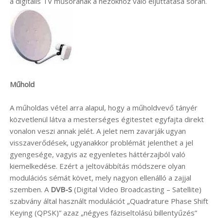
a digitális TV műsorának a nézőkhöz való eljuttatása során.
Műhold
A műholdas vétel arra alapul, hogy a műholdvevő tányér
közvetlenül látva a mesterséges égitestet egyfajta direkt
vonalon veszi annak jelét. A jelet nem zavarják ugyan
visszaverődések, ugyanakkor problémát jelenthet a jel
gyengesége, vagyis az egyenletes háttérzajból való
kiemelkedése. Ezért a jeltovábbítás módszere olyan
modulációs sémát követ, mely nagyon ellenálló a zajjal
szemben. A
DVB-S
(Digital Video Broadcasting – Satellite)
szabvány által használt modulációt „Quadrature Phase Shift
Keying (QPSK)” azaz „négyes fáziseltolású billentyűzés”