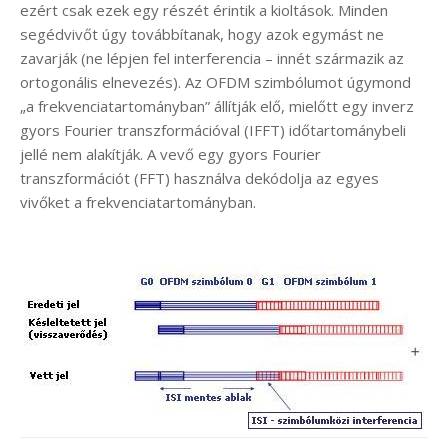
ezért csak ezek egy részét érintik a kioltások. Minden
segédvivőt úgy továbbítanak, hogy azok egymást ne
zavarják (ne lépjen fel interferencia – innét származik az
ortogonális elnevezés). Az OFDM szimbólumot úgymond
„a frekvenciatartományban” állítják elő, mielőtt egy inverz
gyors Fourier transzformációval (IFFT) időtartománybeli
jellé nem alakítják. A vevő egy gyors Fourier
transzformációt (FFT) használva dekódolja az egyes
vivőket a frekvenciatartományban.