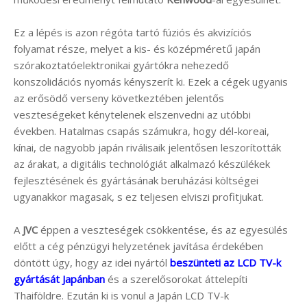
Ez a lépés is azon régóta tartó fúziós és akvizíciós
folyamat része, melyet a kis- és középméretű japán
szórakoztatóelektronikai gyártókra nehezedő
konszolidációs nyomás kényszerít ki. Ezek a cégek ugyanis
az erősödő verseny következtében jelentős
veszteségeket kénytelenek elszenvedni az utóbbi
években. Hatalmas csapás számukra, hogy dél-koreai,
kínai, de nagyobb japán riválisaik jelentősen leszorították
az árakat, a digitális technológiát alkalmazó készülékek
fejlesztésének és gyártásának beruházási költségei
ugyanakkor magasak, s ez teljesen elviszi profitjukat.
A
JVC
éppen a veszteségek csökkentése, és az egyesülés
előtt a cég pénzügyi helyzetének javítása érdekében
döntött úgy, hogy az idei nyártól
beszünteti az LCD TV-k
gyártását Japánban
és a szerelősorokat áttelepíti
Thaiföldre. Ezután ki is vonul a Japán LCD TV-k