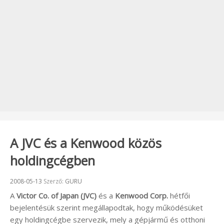
A JVC és a Kenwood közös
holdingcégben
Beküldve:
2008-05-13
Szerző:
GURU
A
Victor Co. of Japan (JVC)
és a
Kenwood Corp.
hétfői
bejelentésük szerint megállapodtak, hogy működésüket
egy holdingcégbe szervezik, mely a gépjármű és otthoni