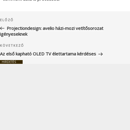
Bejegyzés
Korábbi
ELŐZŐ
navigáció
bejegyzés
Projectiondesign: avelio házi-mozi vetítősorozat
igényeseknek
Következő
KÖVETKEZŐ
bejegyzés
Az első kapható OLED TV élettartama kérdéses
HIRDETÉS