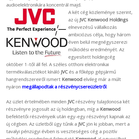
audioelektronikára koncentrál majd.
A két cég közleménye szerint,
az új
JVC Kenwood Holdings
elnevezésű vállalkozás
ambiciózus célja, hogy három
éven belül megnégyszerezi
működési eredményét. Az
egyesített holdingcég
október 1-től áll fel. A széles otthoni elektronikai
termékválasztékot kínáló
JVC
és a főképp gépjármű
hangrendszereiről ismert
Kenwood
elvileg már a múlt
nyáron
megállapodtak a részvénycsereüzletről
.
Az üzlet értelmében minden
JVC
részvény tulajdonosa két
részvényre jogosult az új holdingban, míg a
Kenwood
befektetői részvényeik után egy-egy részvényt kapnak az
új cégben. Az üzletből úgy tűnik a
JVC
jön ki jobban, mert a
tavalyi pénzügyi évben is veszteséges cég a pozitív
működési eredményt felmutató
Kenwood
-al egyesülhet.