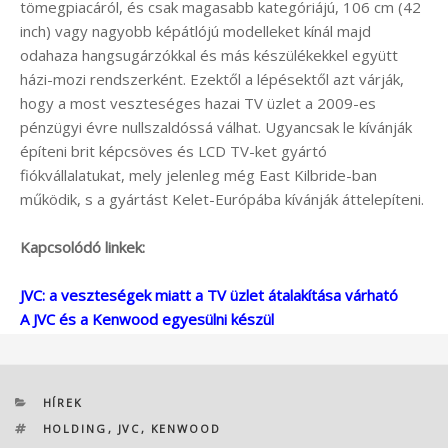
tömegpiacáról, és csak magasabb kategóriájú, 106 cm (42
inch) vagy nagyobb képátlójú modelleket kínál majd
odahaza hangsugárzókkal és más készülékekkel együtt
házi-mozi rendszerként. Ezektől a lépésektől azt várják,
hogy a most veszteséges hazai TV üzlet a 2009-es
pénzügyi évre nullszaldóssá válhat. Ugyancsak le kívánják
építeni brit képcsöves és LCD TV-ket gyártó
fiókvállalatukat, mely jelenleg még East Kilbride-ban
működik, s a gyártást Kelet-Európába kívánják áttelepíteni.
Kapcsolódó linkek:
JVC: a veszteségek miatt a TV üzlet átalakítása várható
A JVC és a Kenwood egyesülni készül
KATEGÓRIÁK
HÍREK
CÍMKÉK
HOLDING
,
JVC
,
KENWOOD