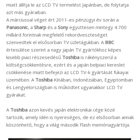
miatt állítja le az LCD TV termelést Japánban, de folytatja
azt más gyáraiban.
A márciussal véget ért 2011-es pénzügyi év során a
Panasonic
, a
Sharp
és a
Sony
együttesen mintegy 4.700
milliárd forintnak megfelelő rekordveszteséget
szenvedtek el elsősorban TV üzletágukban. A
BBC
értesülése szerint a nagy japán TV gyártókhoz képes
kisebb piaci részesedésű
Toshiba
is rákényszerül a
költségcsökkentésre, ezért és a japán belpiaci kereslet
csökkenése miatt befejezi az LCD TV-k gyártását fukayai
üzemében. A
Toshiba
Kínában, Indonéziában, Egyiptomban
és Lengyelországban is működtet ugyanakkor LCD TV
gyárakat.
A
Toshiba
azon kevés japán elektronikai cége közé
tartozik, amely idén is nyereséges, de ez elsősorban annak
köszönhető, hogy a világ második Flash memóriagyártója.