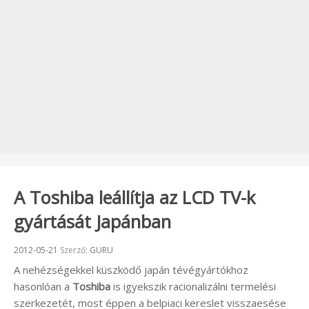
A Toshiba leállítja az LCD TV-k
gyártását Japánban
Beküldve:
2012-05-21
Szerző:
GURU
A nehézségekkel küszködő japán tévégyártókhoz
hasonlóan a
Toshiba
is igyekszik racionalizálni termelési
szerkezetét, most éppen a belpiaci kereslet visszaesése