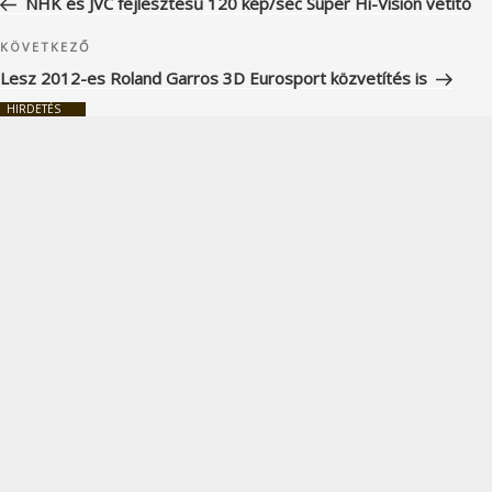
NHK és JVC fejlesztésű 120 kép/sec Super Hi-Vision vetítő
Következő
KÖVETKEZŐ
bejegyzés
Lesz 2012-es Roland Garros 3D Eurosport közvetítés is
HIRDETÉS