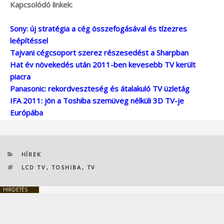
Kapcsolódó linkek:
Sony: új stratégia a cég összefogásával és tízezres
leépítéssel
Tajvani cégcsoport szerez részesedést a Sharpban
Hat év növekedés után 2011-ben kevesebb TV került
piacra
Panasonic: rekordveszteség és átalakuló TV üzletág
IFA 2011: jön a Toshiba szemüveg nélküli 3D TV-je
Európába
KATEGÓRIÁK
HÍREK
CÍMKÉK
LCD TV
,
TOSHIBA
,
TV
HIRDETÉS