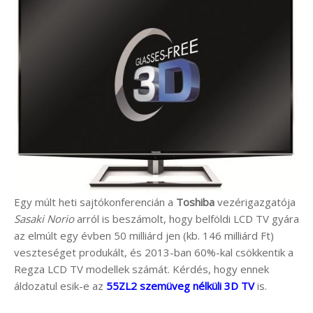
Egy múlt heti sajtókonferencián a
Toshiba
vezérigazgatója
Sasaki Norio
arról is beszámolt, hogy belföldi LCD TV gyára
az elmúlt egy évben 50 milliárd jen (kb. 146 milliárd Ft)
veszteséget produkált, és 2013-ban 60%-kal csökkentik a
Regza LCD TV modellek számát. Kérdés, hogy ennek
áldozatul esik-e az
55ZL2 szemüveg nélküli 3D TV
is.