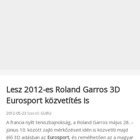
Lesz 2012-es Roland Garros 3D
Eurosport közvetítés is
Beküldve:
2012-05-23
Szerző:
GURU
A francia nyílt teniszbajnokság, a Roland Garros május 28. –
június 10. között zajló mérkőzéseit idén is közvetíti majd
élő 3D adásban az
Eurosport
, és remélhetően az a magyar