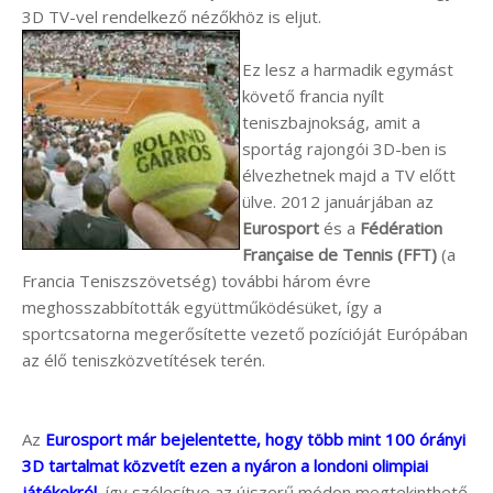
3D TV-vel rendelkező nézőkhöz is eljut.
Ez lesz a harmadik egymást
követő francia nyílt
teniszbajnokság, amit a
sportág rajongói 3D-ben is
élvezhetnek majd a TV előtt
ülve. 2012 januárjában az
Eurosport
és a
Fédération
Française de Tennis (FFT)
(a
Francia Teniszszövetség) további három évre
meghosszabbították együttműködésüket, így a
sportcsatorna megerősítette vezető pozícióját Európában
az élő teniszközvetítések terén.
Az
Eurosport már bejelentette, hogy több mint 100 órányi
3D tartalmat közvetít ezen a nyáron a londoni olimpiai
játékokról
, így szélesítve az újszerű módon megtekinthető