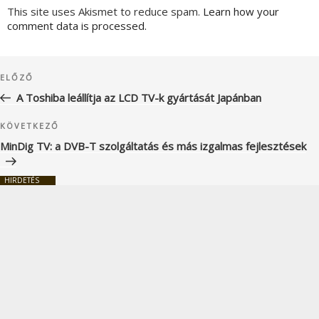
This site uses Akismet to reduce spam.
Learn how your
comment data is processed.
Bejegyzés
Korábbi
ELŐZŐ
navigáció
bejegyzés
A Toshiba leállítja az LCD TV-k gyártását Japánban
Következő
KÖVETKEZŐ
bejegyzés
MinDig TV: a DVB-T szolgáltatás és más izgalmas fejlesztések
HIRDETÉS