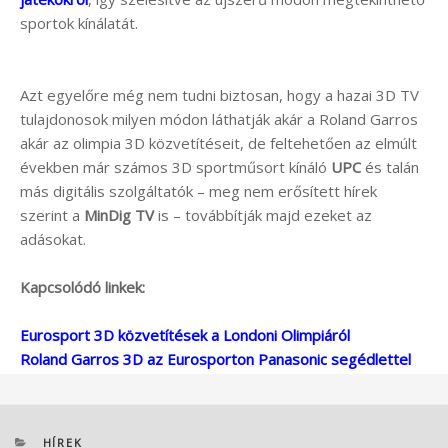
sportok kínálatát.
Azt egyelőre még nem tudni biztosan, hogy a hazai 3D TV
tulajdonosok milyen módon láthatják akár a Roland Garros
akár az olimpia 3D közvetítéseit, de feltehetően az elmúlt
években már számos 3D sportműsort kínáló
UPC
és talán
más digitális szolgáltatók – meg nem erősített hírek
szerint a
MinDig TV
is – továbbítják majd ezeket az
adásokat.
Kapcsolódó linkek:
Eurosport 3D közvetítések a Londoni Olimpiáról
Roland Garros 3D az Eurosporton Panasonic segédlettel
KATEGÓRIÁK
HÍREK