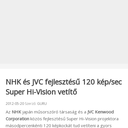
NHK és JVC fejlesztésű 120 kép/sec
Super Hi-Vision vetítő
Beküldve:
2012-05-20
Szerző:
GURU
Az
NHK
japán műsorszóró társaság és a
JVC Kenwood
Corporation
közös fejlesztésű Super Hi-Vision projektora
másodpercenkénti 120 képkockát tud vetíteni a gyors