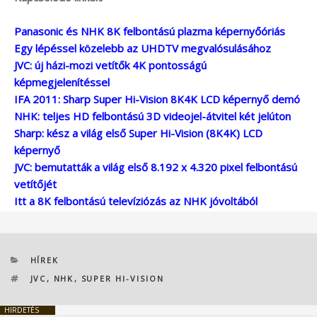
Panasonic és NHK 8K felbontású plazma képernyőóriás
Egy lépéssel közelebb az UHDTV megvalósulásához
JVC: új házi-mozi vetítők 4K pontosságú
képmegjelenítéssel
IFA 2011: Sharp Super Hi-Vision 8K4K LCD képernyő demó
NHK: teljes HD felbontású 3D videojel-átvitel két jelúton
Sharp: kész a világ első Super Hi-Vision (8K4K) LCD
képernyő
JVC: bemutatták a világ első 8.192 x 4.320 pixel felbontású
vetítőjét
Itt a 8K felbontású televíziózás az NHK jóvoltából
KATEGÓRIÁK
HÍREK
CÍMKÉK
JVC
,
NHK
,
SUPER HI-VISION
HIRDETÉS