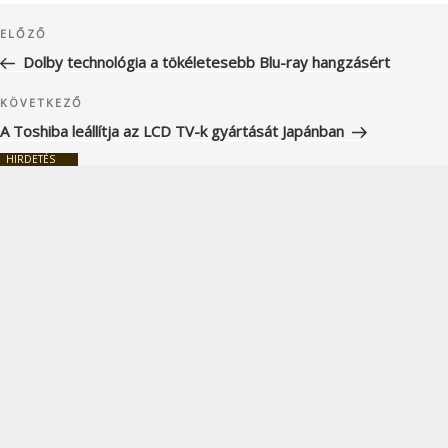
Bejegyzés
Korábbi
ELŐZŐ
navigáció
bejegyzés
Dolby technológia a tökéletesebb Blu-ray hangzásért
Következő
KÖVETKEZŐ
bejegyzés
A Toshiba leállítja az LCD TV-k gyártását Japánban
HIRDETÉS