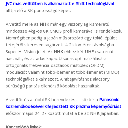
JVC más vetítőiben is alkalmazott e-Shift technológiával
állítja elő a 8K pontosságú képet.
A vetítő mellé az
NHK
már egy viszonylag kisméretű,
mindössze 4kg-os 8K CMOS profi kamerával is rendelkezik.
Nemrégiben pedig a japán műsorszóró egy tokiói épület
tetejéről sikeresen sugárzott 4,2 kilométer távolságba
Super Hi-Vision jelet. Az
NHK
ehhez két UHF csatornát
használt, és az adás kapacitásának optimalizálására
ortogonális frekvencia-osztásos multiplex (OFDM)
modulációt valamint több-bemenet több-kimenet (MIMO)
technológiákat alkalmazott. A hibajavításhoz alacsony
sűrűségű paritás ellenőrző kódolást használtak.
A vetítőt és a többi 8K berendezést – köztük a
Panasonic
közreműködésével kifejlesztett 8K plazma képernyőóriást
először május 24-27 között mutatja be az
NHK
Japánban.
Kapcsolódó linkek: