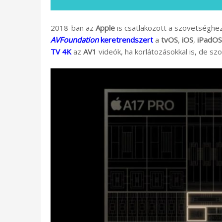
2018-ban az
Apple
is csatlakozott a szövetséghe
AVFoundation
keretrendszert
a
tvOS
,
iOS
,
iPadOS
TV 4K
az
AV1
videók, ha korlátozásokkal is, de s