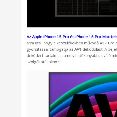
Az Apple iPhone 15 Pro és iPhone 15 Pro Max tel
arra utal, hogy a készülékekben működő A17 Pro 
gyorsítással támogatja az
AV1
dekódolást. A bejel
dekódert tartalmaz, amely hatékonyabb, kiváló mi
szolgáltatásokhoz.”