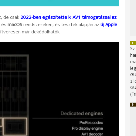
z, de csak
2022-ben egészítette ki AV1 támogatással az
és
macOS
rendszereken, és tesztek alapján az
új Apple
zoftveresen már dekódolhatók.
L
Sz
ha
ma
le
G
z 
G
(Fr
HI