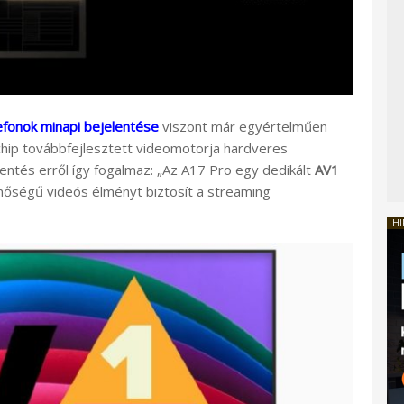
efonok minapi bejelentése
viszont már egyértelműen
chip továbbfejlesztett videomotorja hardveres
entés erről így fogalmaz: „Az A17 Pro egy dedikált
AV1
nőségű videós élményt biztosít a streaming
HI