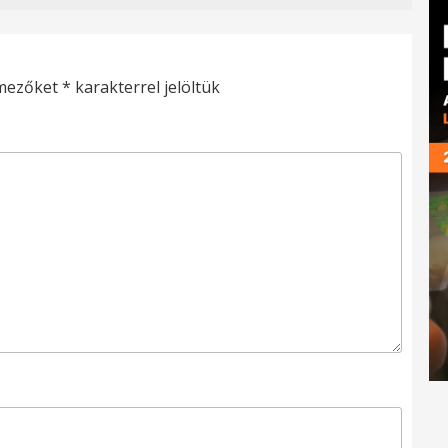
 mezőket
*
karakterrel jelöltük