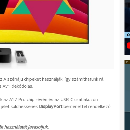
HI
A szériájú chipeket használják, így számíthatunk rá,
s AV1 dekódolás.
k az A17 Pro chip révén és az USB-C csatlakozón
ojelet küldhessenek
DisplayPort
bemenettel rendelkező
 használatát javasoljuk.