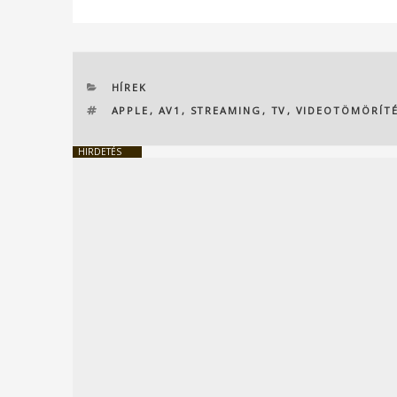
KATEGÓRIÁK
HÍREK
CÍMKÉK
APPLE
,
AV1
,
STREAMING
,
TV
,
VIDEOTÖMÖRÍT
HIRDETÉS