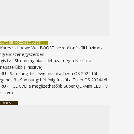
EGUTÓBBI HOZZÁSZÓLÁSOK
 Karesz
-
Loewe We. BOOST: vezeték-nélküli házimozi
ngrendszer egyszerűen
gis tv
-
Streaming piac: idehaza még a Netflix a
gnépszerűbb (Frissítve)
URU
-
Samsung: hét évig frissül a Tizen OS 2024-től
legends 3
-
Samsung: hét évig frissül a Tizen OS 2024-től
URU
-
TCL C7L: a megfizethetőbb Super QD-Mini LED TV
issítve)
RDETÉS