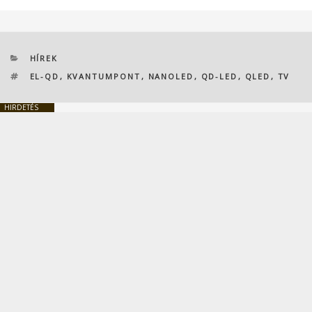
KATEGÓRIÁK
HÍREK
CÍMKÉK
EL-QD
,
KVANTUMPONT
,
NANOLED
,
QD-LED
,
QLED
,
TV
HIRDETÉS