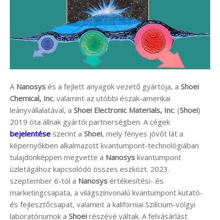
A
Nanosys
és a fejlett anyagok vezető gyártója, a
Shoei
Chemical, Inc.
valamint az utóbbi észak-amerikai
leányvállalatával, a
Shoei Electronic Materials, Inc
. (
Shoei
)
2019 óta állnak gyártói partnerségben. A cégek
bejelentése
szerint a
Shoei
, mely fényes jövőt lát a
képernyőkben alkalmazott kvantumpont-technológiában
tulajdonképpen megvette a
Nanosys
kvantumpont
üzletágához kapcsolódó összes eszközt. 2023.
szeptember 6-tól a
Nanosys
értékesítési- és
marketingcsapata, a világszínvonalú kvantumpont kutató-
és fejlesztőcsapat, valamint a kaliforniai Szilícium-völgyi
laboratóriumok a
Shoei
részévé váltak. A felvásárlást