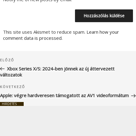
This site uses Akismet to reduce spam.
Learn how your
comment data is processed.
Bejegyzés
Korábbi
ELŐZŐ
navigáció
bejegyzés
Xbox Series X/S: 2024-ben jönnek az új áttervezett
változatok
Következő
KÖVETKEZŐ
bejegyzés
Apple: végre hardveresen támogatott az AV1 videoformátum
HIRDETÉS