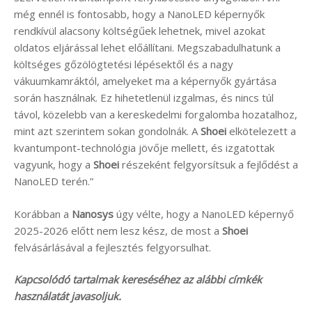
még ennél is fontosabb, hogy a NanoLED képernyők
rendkívül alacsony költségűek lehetnek, mivel azokat
oldatos eljárással lehet előállítani. Megszabadulhatunk a
költséges gőzölögtetési lépésektől és a nagy
vákuumkamráktól, amelyeket ma a képernyők gyártása
során használnak. Ez hihetetlenül izgalmas, és nincs túl
távol, közelebb van a kereskedelmi forgalomba hozatalhoz,
mint azt szerintem sokan gondolnák. A
Shoei
elkötelezett a
kvantumpont-technológia jövője mellett, és izgatottak
vagyunk, hogy a
Shoei
részeként felgyorsítsuk a fejlődést a
NanoLED terén.”
Korábban a
Nanosys
úgy vélte, hogy a NanoLED képernyő
2025-2026 előtt nem lesz kész, de most a
Shoei
felvásárlásával a fejlesztés felgyorsulhat.
Kapcsolódó tartalmak kereséséhez az alábbi címkék
használatát javasoljuk.