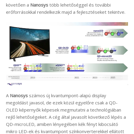
követően a
Nanosys
több lehetőséggel és további
erőforrásokkal rendelkezik majd a fejlesztéseket tekintve.
A
Nanosys
számos új kvantumpont-alapú display
megoldást javasol, de ezek közül egyelőre csak a QD-
OLED képernyők képesek megmutatni a technológiában
rejlő lehetőségeket. A cég által javasolt következő lépés a
QD-microLED, amiben lényegében kék fényt kibocsátó
mikro LED-ek és kvantumpont színkonverterekkel ellátott