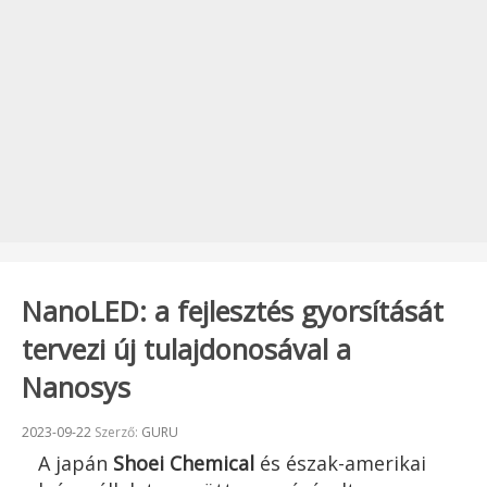
NanoLED: a fejlesztés gyorsítását
tervezi új tulajdonosával a
Nanosys
Beküldve:
2023-09-22
Szerző:
GURU
A japán
Shoei Chemical
és észak-amerikai