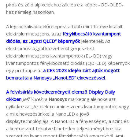
piros és zöld alpixelek hozzák létre a képet –QD-OLED-
hez némileg hasonlóan.
A legradikálisabb előrelépést a több mint tíz éve kitalált
elektrolumineszcens, azaz
fénykibocsátó kvantumpont
diódás, az „agazi QLED” képernyők
jelentenék. Az
elektromossággal közvetlenül gerjesztett
elektrolumineszcens kvantumpontok (EL-QD) vagy
kvantumpontos fénykibocsátó diódás (QD-LED) képernyők
egy prototípusát
a CES 2023 idején zárt ajtók mögött
bemutatta a Nanosys „NanoLED” elnevezéssel
.
A felvásárlás következményeit elemző Display Daily
cikkben
Jeff Yurek
, a
Nanosys
marketing alelnöke azt
nyilatkozza: „Az elektrolumineszcens kvantumpontok, vagy
a mi elnevezésünkkel a NanoLED a jövő
displaytechnológiája. A NanoLED a fényességet, a színt és
a kontrasztot tekintve hihetetlen teljesítményt hoz ki a
szervetlen kvantumpont fénykibocsátó anyagokból. Ami