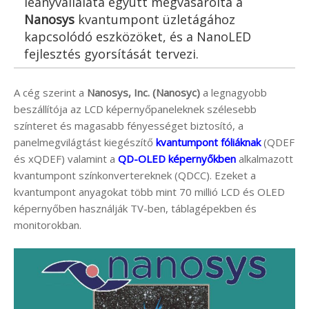
leányvállalata együtt megvásárolta a
Nanosys
kvantumpont üzletágához
kapcsolódó eszközöket, és a NanoLED
fejlesztés gyorsítását tervezi.
A cég szerint a
Nanosys, Inc. (Nanosyc)
a legnagyobb
beszállítója az LCD képernyőpaneleknek szélesebb
színteret és magasabb fényességet biztosító, a
panelmegvilágtást kiegészítő
kvantumpont fóliáknak
(QDEF
és xQDEF) valamint a
QD-OLED képernyőkben
alkalmazott
kvantumpont színkonvertereknek (QDCC). Ezeket a
kvantumpont anyagokat több mint 70 millió LCD és OLED
képernyőben használják TV-ben, táblagépekben és
monitorokban.