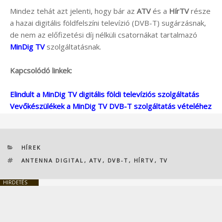
Mindez tehát azt jelenti, hogy bár az
ATV
és a
HírTV
része
a hazai digitális földfelszíni televízió (DVB-T) sugárzásnak,
de nem az előfizetési díj nélküli csatornákat tartalmazó
MinDig TV
szolgáltatásnak.
Kapcsolódó linkek:
Elindult a MinDig TV digitális földi televíziós szolgáltatás
Vevőkészülékek a MinDig TV DVB-T szolgáltatás vételéhez
KATEGÓRIÁK
HÍREK
CÍMKÉK
ANTENNA DIGITAL
,
ATV
,
DVB-T
,
HÍRTV
,
TV
HIRDETÉS