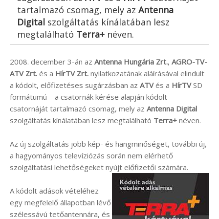
tartalmazó csomag, mely az
Antenna
Digital
szolgáltatás kínálatában lesz
megtalálható
Terra+
néven.
2008. december 3-án az
Antenna Hungária Zrt.
,
AGRO-TV-
ATV Zrt.
és a
HírTV Zrt.
nyilatkozatának aláírásával elindult
a kódolt, előfizetéses sugárzásban az
ATV
és a
HírTV
SD
formátumú – a csatornák kérése alapján kódolt –
csatornáját tartalmazó csomag, mely az
Antenna Digital
szolgáltatás kínálatában lesz megtalálható
Terra+
néven.
Az új szolgáltatás jobb kép- és hangminőséget, további új,
a hagyományos televíziózás során nem elérhető
szolgáltatási lehetőségeket nyújt előfizetői számára.
A kódolt adások vételéhez
egy megfelelő állapotban lévő
szélessávú tetőantennára, és