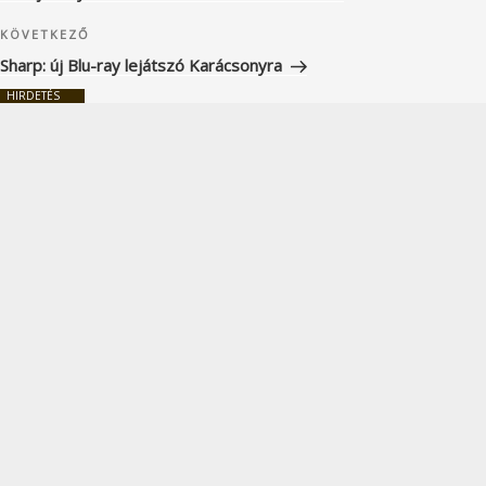
Következő
KÖVETKEZŐ
bejegyzés
Sharp: új Blu-ray lejátszó Karácsonyra
HIRDETÉS