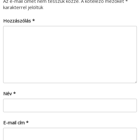
Az e-mail címet nem tesszük közzé.
A kötelező mezőket
*
karakterrel jelöltük
Hozzászólás
*
Név
*
E-mail cím
*