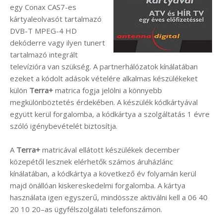
egy Conax CAS7-es
kártyaleolvasót tartalmazó
DVB-T MPEG-4 HD
dekóderre vagy ilyen tunert
tartalmazó integrált
televízióra van szükség. A partnerhálózatok kínálatában
ezeket a kódolt adások vételére alkalmas készülékeket
külön
Terra+
matrica fogja jelölni a könnyebb
megkülönböztetés érdekében. A készülék kódkártyával
együtt kerül forgalomba, a kódkártya a szolgáltatás 1 évre
szóló igénybevételét biztosítja.
A
Terra+
matricával ellátott készülékek december
közepétől lesznek elérhetők számos áruházlánc
kínálatában, a kódkártya a következő év folyamán kerül
majd önállóan kiskereskedelmi forgalomba. A kártya
használata igen egyszerű, mindössze aktiválni kell a 06 40
20 10 20–as ügyfélszolgálati telefonszámon.