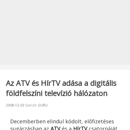
Az ATV és HírTV adása a digitális
földfelszíni televízió hálózaton
Beküldve:
2008-12-03
Szerző:
GURU
Decemberben elindul kódolt, előfizetéses
sugárzásban az
ATV
és a
HírTV
csatornáját