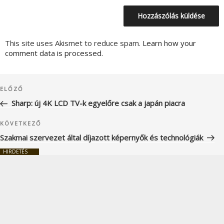
This site uses Akismet to reduce spam.
Learn how your
comment data is processed.
Bejegyzés
Korábbi
ELŐZŐ
navigáció
bejegyzés
Sharp: új 4K LCD TV-k egyelőre csak a japán piacra
Következő
KÖVETKEZŐ
bejegyzés
Szakmai szervezet által díjazott képernyők és technológiák
HIRDETÉS