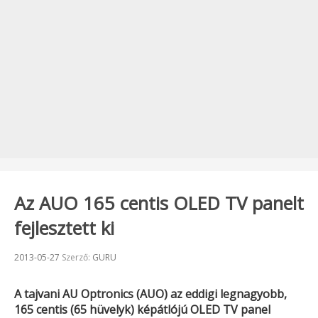
Az AUO 165 centis OLED TV panelt
fejlesztett ki
Beküldve:
2013-05-27
Szerző:
GURU
A tajvani
AU Optronics (AUO)
az eddigi legnagyobb,
165 centis (65 hüvelyk) képátlójú OLED TV panel