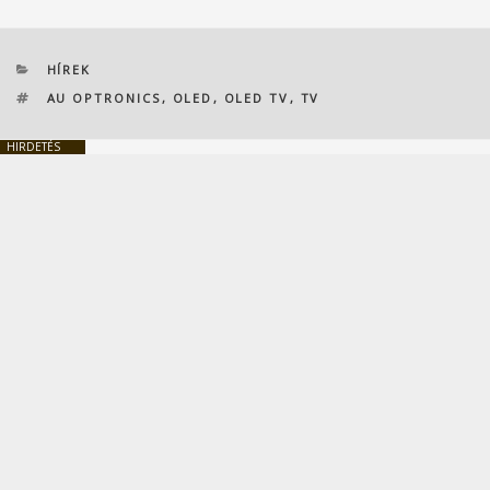
KATEGÓRIÁK
HÍREK
CÍMKÉK
AU OPTRONICS
,
OLED
,
OLED TV
,
TV
HIRDETÉS