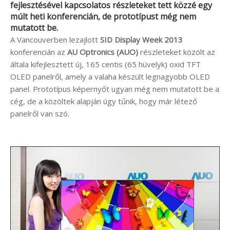
fejlesztésével kapcsolatos részleteket tett közzé egy
múlt heti konferencián, de prototípust még nem
mutatott be.
A Vancouverben lezajlott
SID Display Week 2013
konferencián az
AU Optronics (AUO)
részleteket közölt az
általa kifejlesztett új, 165 centis (65 hüvelyk) oxid TFT
OLED panelről, amely a valaha készült legnagyobb OLED
panel. Prototípus képernyőt ugyan még nem mutatott be a
cég, de a közöltek alapján úgy tűnik, hogy már létező
panelről van szó.