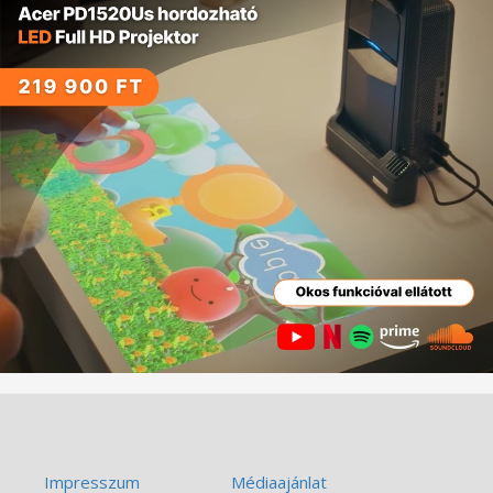
Impresszum
Médiaajánlat