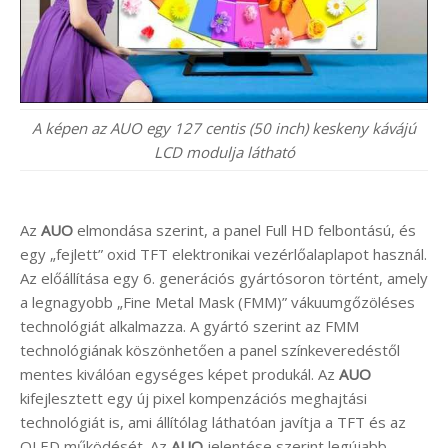
A képen az AUO egy 127 centis (50 inch) keskeny kávájú
LCD modulja látható
Az
AUO
elmondása szerint, a panel Full HD felbontású, és
egy „fejlett” oxid TFT elektronikai vezérlőalaplapot használ.
Az előállítása egy 6. generációs gyártósoron történt, amely
a legnagyobb „Fine Metal Mask (FMM)” vákuumgőzöléses
technológiát alkalmazza. A gyártó szerint az FMM
technológiának köszönhetően a panel színkeveredéstől
mentes kiválóan egységes képet produkál. Az
AUO
kifejlesztett egy új pixel kompenzációs meghajtási
technológiát is, ami állítólag láthatóan javítja a TFT és az
OLED működését. Az
AUO
jelentése szerint legújabb