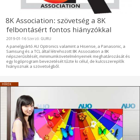
8K Association: szövetség a 8K
felbontásért fontos hiányzókkal
Beküldve:
2019-01-16
Szerző:
GURU
A panelgyártó AU Optronics valamint a Hisense, a Panasonic, a
Samsung és a TCL által létrehozott 8K Association a 8K
népszerűsítését, minimumkövetelményeinek meghatározását és
egy logóprogram bevezetését tűzte ki célul, de kulcsszereplők
hiányoznak a szövetségből.
HÍREK