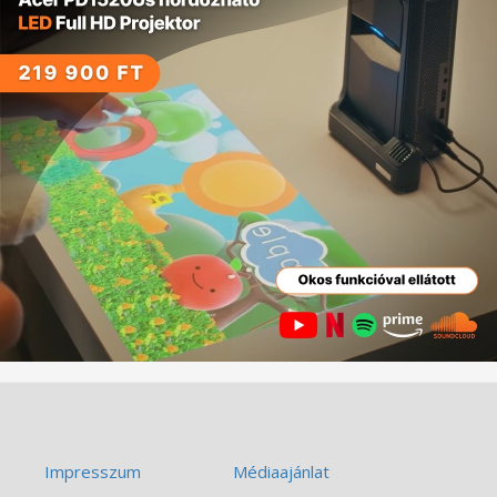
Impresszum
Médiaajánlat