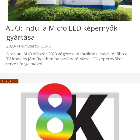
AUO: indul a Micro LED képernyők
gyártása
Beküldve:
2023-11-07
Szerző:
GURU
A tajvani AUO először 2023 végére okosórákhoz, majd később a
TV-khez és járművekben használható Micro LED képernyőket
tervez forgalmazni.
HÍREK