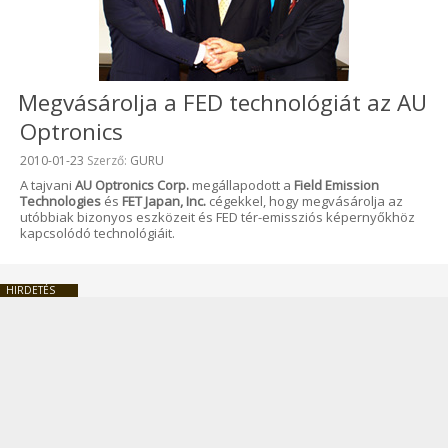
Megvásárolja a FED technológiát az AU
Optronics
Beküldve:
2010-01-23
Szerző:
GURU
A tajvani
AU Optronics Corp.
megállapodott a
Field Emission
Technologies
és
FET Japan, Inc.
cégekkel, hogy megvásárolja az
utóbbiak bizonyos eszközeit és FED tér-emissziós képernyőkhöz
kapcsolódó technológiáit.
HIRDETÉS