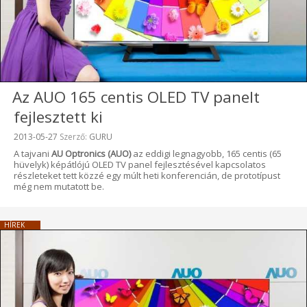
Az AUO 165 centis OLED TV panelt
fejlesztett ki
Beküldve:
2013-05-27
Szerző:
GURU
A tajvani
AU Optronics (AUO)
az eddigi legnagyobb, 165 centis (65
hüvelyk) képátlójú OLED TV panel fejlesztésével kapcsolatos
részleteket tett közzé egy múlt heti konferencián, de prototípust
még nem mutatott be.
HÍREK