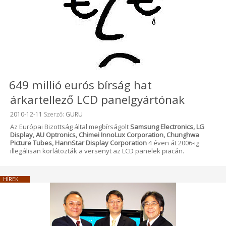
649 millió eurós bírság hat
árkartellező LCD panelgyártónak
Beküldve:
2010-12-11
Szerző:
GURU
Az Európai Bizottság által megbírságolt
Samsung Electronics, LG
Display, AU Optronics, Chimei InnoLux Corporation, Chunghwa
Picture Tubes, HannStar Display Corporation
4 éven át 2006-ig
illegálisan korlátozták a versenyt az LCD panelek piacán.
HÍREK