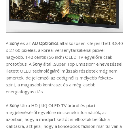
A
Sony
és az
AU Optronics
által közösen kifejlesztett 3.840
x 2.160 pixeles, a koreai versenytársakénál picivel
nagyobb, 142 centis (56 inch) OLED TV egyelőre csak
prototípus. A
Sony
által „Super Top Emission” elnevezéssel
illetett OLED technológiáról műszaki részletek még nem
ismertek, de jellemzői az eddiginél is mélyebb fekete-
szint, a magasabb kontraszt és a még kisebb
energiafogyasztás.
A
Sony
Ultra HD (4K) OLED TV áráról és piaci
megjelenéséről egyelőre nincsenek információk, az
azonban, hogy a mindjárt kettőt is elhoztak belőlük a
kiállításra, azt jelzi, hogy a koncepciós fázison már túl van a