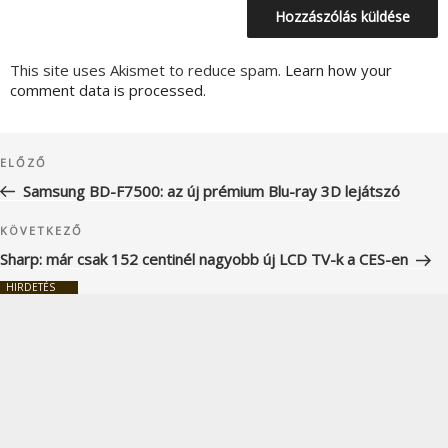
This site uses Akismet to reduce spam.
Learn how your
comment data is processed.
Bejegyzés
Korábbi
ELŐZŐ
navigáció
bejegyzés
Samsung BD-F7500: az új prémium Blu-ray 3D lejátszó
Következő
KÖVETKEZŐ
bejegyzés
Sharp: már csak 152 centinél nagyobb új LCD TV-k a CES-en
HIRDETÉS