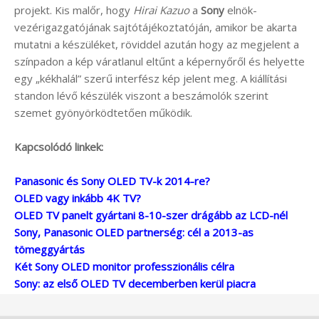
projekt. Kis malőr, hogy
Hirai Kazuo
a
Sony
elnök-
vezérigazgatójának sajtótájékoztatóján, amikor be akarta
mutatni a készüléket, röviddel azután hogy az megjelent a
színpadon a kép váratlanul eltűnt a képernyőről és helyette
egy „kékhalál” szerű interfész kép jelent meg. A kiállítási
standon lévő készülék viszont a beszámolók szerint
szemet gyönyörködtetően működik.
Kapcsolódó linkek:
Panasonic és Sony OLED TV-k 2014-re?
OLED vagy inkább 4K TV?
OLED TV panelt gyártani 8-10-szer drágább az LCD-nél
Sony, Panasonic OLED partnerség: cél a 2013-as
tömeggyártás
Két Sony OLED monitor professzionális célra
Sony: az első OLED TV decemberben kerül piacra