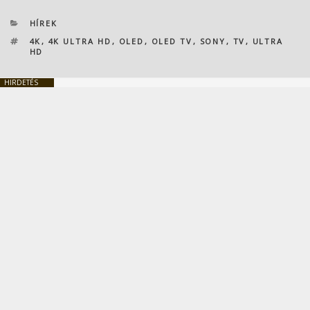
KATEGÓRIÁK
HÍREK
CÍMKÉK
4K
,
4K ULTRA HD
,
OLED
,
OLED TV
,
SONY
,
TV
,
ULTRA
HD
HIRDETÉS