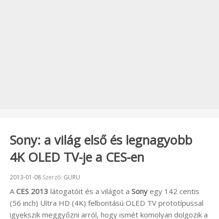
Sony: a világ első és legnagyobb
4K OLED TV-je a CES-en
Beküldve:
2013-01-08
Szerző:
GURU
A
CES 2013
látogatóit és a világot a
Sony
egy 142 centis
(56 inch) Ultra HD (4K) felbontású OLED TV prototípussal
igyekszik meggyőzni arról, hogy ismét komolyan dolgozik a