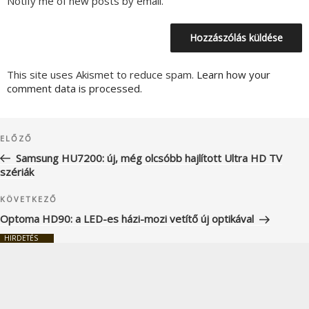
Notify me of new posts by email.
This site uses Akismet to reduce spam.
Learn how your
comment data is processed.
Bejegyzés
Korábbi
ELŐZŐ
navigáció
bejegyzés
Samsung HU7200: új, még olcsóbb hajlított Ultra HD TV
szériák
Következő
KÖVETKEZŐ
bejegyzés
Optoma HD90: a LED-es házi-mozi vetítő új optikával
HIRDETÉS