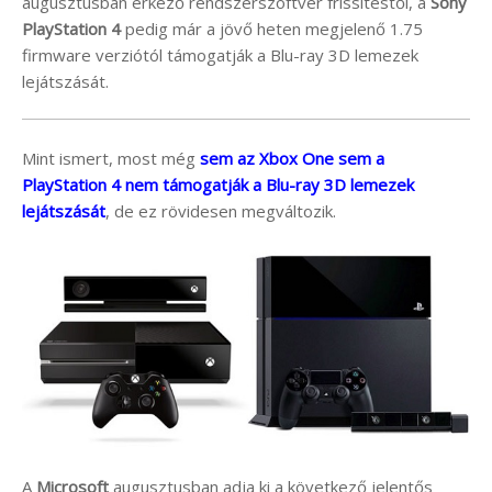
augusztusban érkező rendszerszoftver frissítéstől, a
Sony
PlayStation 4
pedig már a jövő heten megjelenő 1.75
firmware verziótól támogatják a Blu-ray 3D lemezek
lejátszását.
Mint ismert, most még
sem az Xbox One sem a
PlayStation 4 nem támogatják a Blu-ray 3D lemezek
lejátszását
, de ez rövidesen megváltozik.
A
Microsoft
augusztusban adja ki a következő jelentős