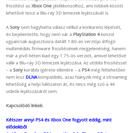
frissítést az
Xbox One
játékkonzolhoz, ami többek között
lehetővé teszi a Blu-ray 3D lemezek lejátszását is.
A
Sony
sem hagyhatta válasz nélkül a konkurens lépését,
és bejelentette, hogy nem vár a
PlayStation 4
konzol
ugyancsak augusztusra datált 1.80-as verziójú átfogó
multimédiás firmware frissítésének megjelenéséig, hanem
már a jövő héten kiad egy 1.75-ös verziót, amivel lehetővé
válik a Blu-ray 3D lemezek lejátszása. Az utóbbi frissítéssel
– a
Sony
korábbi ígérete ellenére – a
PS4
még feltehetően
nem lesz
DLNA
kompatibilis, azaz hiányzik még a streaming
lehetőség a helyi hálózaton át, és nincs még szó a 4K
videók lejátszásáról sem.
Kapcsolódó linkek:
Kétszer annyi PS4 és Xbox One fogyott eddig, mint
elődeikből