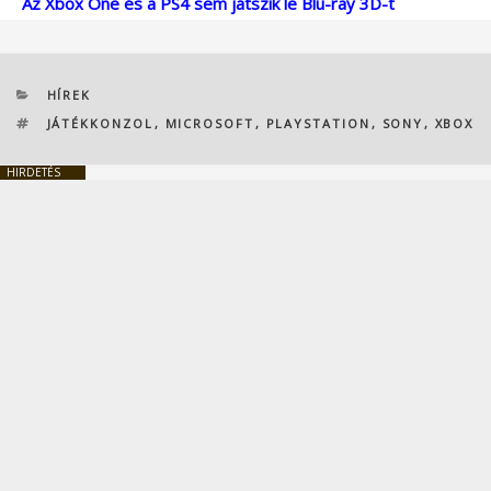
Az Xbox One és a PS4 sem játszik le Blu-ray 3D-t
KATEGÓRIÁK
HÍREK
CÍMKÉK
JÁTÉKKONZOL
,
MICROSOFT
,
PLAYSTATION
,
SONY
,
XBOX
HIRDETÉS