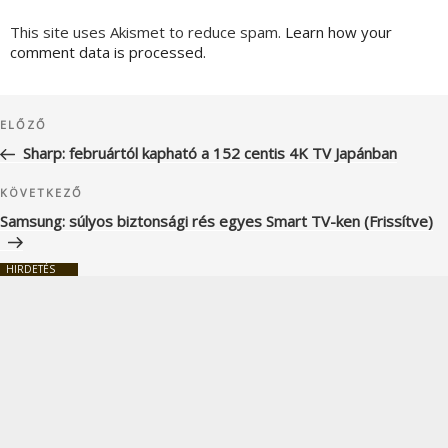
This site uses Akismet to reduce spam.
Learn how your
comment data is processed.
Bejegyzés
Korábbi
ELŐZŐ
navigáció
bejegyzés
Sharp: februártól kapható a 152 centis 4K TV Japánban
Következő
KÖVETKEZŐ
bejegyzés
Samsung: súlyos biztonsági rés egyes Smart TV-ken (Frissítve)
HIRDETÉS