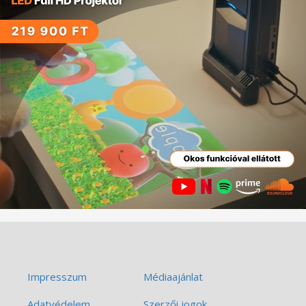
Impresszum
Médiaajánlat
Adatvédelem
Szerzői jogok