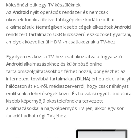
kölcsönözhetik egy TV készüléknek.
Az
Android
nyílt operációs rendszer és nemcsak
okostelefonokra illetve táblagépekre korlátozódhat
alkalmazásuk. Nemrégiben kisebb cégek elkezdtek
Android
rendszert tartalmazó USB kulcsszerű eszközöket gyártani,
amelyek közvetlenül HDMI-n csatlakoznak a TV-hez.
Egy ilyen eszközt a TV-hez csatlakoztatva a fogyasztó
Android
alkalmazásokhoz és különböző online
tartalomszolgáltatásokhoz férhet hozzá, böngészhet az
interneten, továbbá tartalmakat (
DLNA
) érhetnek el a helyi
hálózaton át PC-ről, médiaszerverről, hogy csak néhányat
említsünk a lehetőségek közül. És ha valaki együtt tud élni a
kisebb képernyőjű okostelefonokra tervezett
alkalmazásokkal a nagyképernyős TV-jén, akkor egy sor
funkciót adhat régi TV-jéhez.