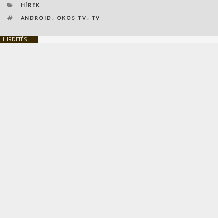
KATEGÓRIÁK
HÍREK
CÍMKÉK
ANDROID
,
OKOS TV
,
TV
HIRDETÉS