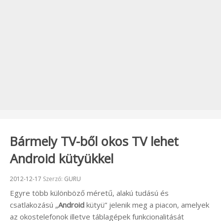
Bármely TV-ből okos TV lehet
Android kütyükkel
Beküldve:
2012-12-17
Szerző:
GURU
Egyre több különböző méretű, alakú tudású és
csatlakozású „
Android
kütyü” jelenik meg a piacon, amelyek
az okostelefonok illetve táblagépek funkcionalitását