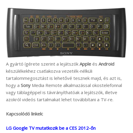
A gyártó ígérete szerint a lejátszók
Apple
és
Android
készülékekhez csatlakozva vezeték-nélküli
tartalommegosztást is lehetővé tesznek majd, és azt is,
hogy a
Sony
Media Remote alkalmazással okostelefonnal
vagy táblagéppel is távirányíthatóak a lejátszók, illetve
azokról videós tartalmakat lehet továbbítani a TV-re.
Kapcsolódó linkek:
LG Google TV mutatkozik be a CES 2012-őn