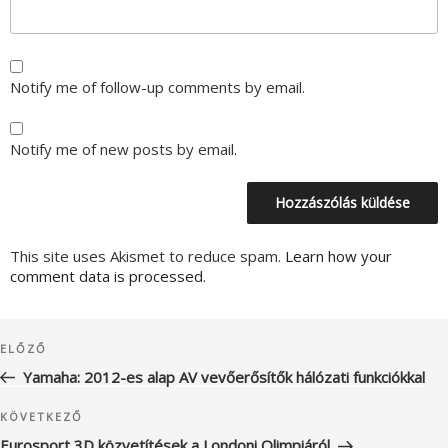
Notify me of follow-up comments by email.
Notify me of new posts by email.
This site uses Akismet to reduce spam.
Learn how your
comment data is processed.
Bejegyzés
Korábbi
ELŐZŐ
navigáció
bejegyzés
Yamaha: 2012-es alap AV vevőerősítők hálózati funkciókkal
Következő
KÖVETKEZŐ
bejegyzés
Eurosport 3D közvetítések a Londoni Olimpiáról