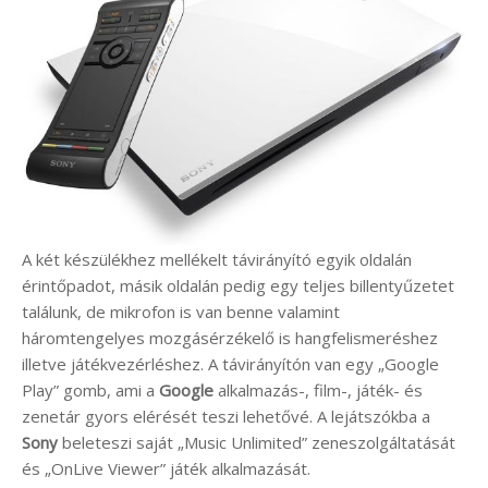
A két készülékhez mellékelt távirányító egyik oldalán
érintőpadot, másik oldalán pedig egy teljes billentyűzetet
találunk, de mikrofon is van benne valamint
háromtengelyes mozgásérzékelő is hangfelismeréshez
illetve játékvezérléshez. A távirányítón van egy „Google
Play” gomb, ami a
Google
alkalmazás-, film-, játék- és
zenetár gyors elérését teszi lehetővé. A lejátszókba a
Sony
beleteszi saját „Music Unlimited” zeneszolgáltatását
és „OnLive Viewer” játék alkalmazását.