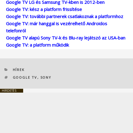
Google TV LG és Samsung TV-kben is 2012-ben
Google TV: kész a platform frissítése
Google TV: további partnerek csatlakoznak a platformhoz
Google TV: már hanggal is vezérelhető Androidos
telefonról
Google TV alapú Sony TV-k és Blu-ray lejátszó az USA-ban
Google TV: a platform működik
KATEGÓRIÁK
HÍREK
CÍMKÉK
GOOGLE TV
,
SONY
HIRDETÉS