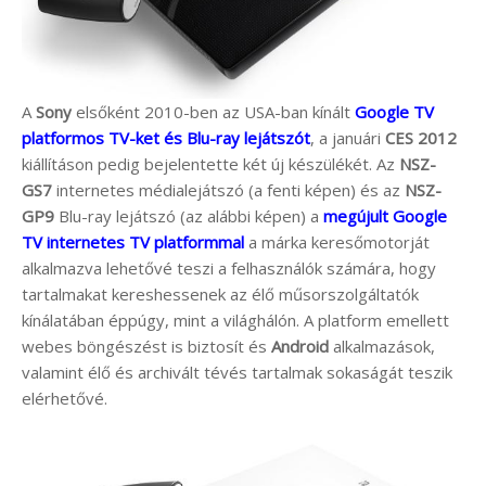
A
Sony
elsőként 2010-ben az USA-ban kínált
Google TV
platformos TV-ket és Blu-ray lejátszót
, a januári
CES 2012
kiállításon pedig bejelentette két új készülékét. Az
NSZ-
GS7
internetes médialejátszó (a fenti képen) és az
NSZ-
GP9
Blu-ray lejátszó (az alábbi képen) a
megújult Google
TV internetes TV platformmal
a márka keresőmotorját
alkalmazva lehetővé teszi a felhasználók számára, hogy
tartalmakat kereshessenek az élő műsorszolgáltatók
kínálatában éppúgy, mint a világhálón. A platform emellett
webes böngészést is biztosít és
Android
alkalmazások,
valamint élő és archivált tévés tartalmak sokaságát teszik
elérhetővé.