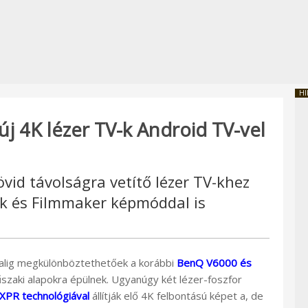
HI
új 4K lézer TV-k Android TV-vel
övid távolságra vetítő lézer TV-khez
k és Filmmaker képmóddal is
 alig megkülönböztethetőek a korábbi
BenQ V6000 és
űszaki alapokra épülnek. Ugyanúgy két lézer-foszfor
XPR technológiával
állítják elő 4K felbontású képet a, de