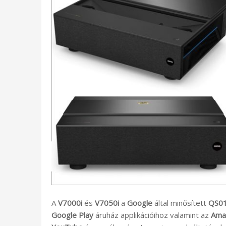
A
V7000i
és
V7050i
a
Google
által minősített
QS0
Google Play
áruház applikációihoz valamint az
Ama