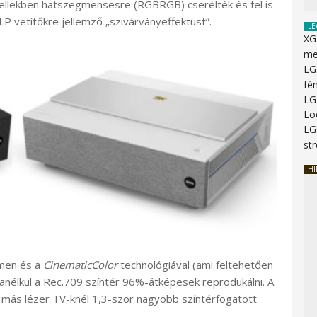
llekben hatszegmensesre (RGBRGB) cserélték és fel is
LP vetítőkre jellemző „szivárványeffektust”.
LE
XG
me
LG
fé
LG
Lo
LG
st
HI
umen és a
CinematicColor
technológiával (ami feltehetően
 anélkül a Rec.709 színtér 96%-átképesek reprodukálni. A
l más lézer TV-knél 1,3-szor nagyobb színtérfogatott