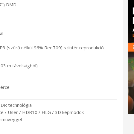
47”) DMD
al
P3 (szűrő nélkül 96% Rec.709) színtér reprodukció
503 m távolságból)
mérce
 HDR technológia
ence / User / HDR10 / HLG / 3D képmódok
zemüveggel