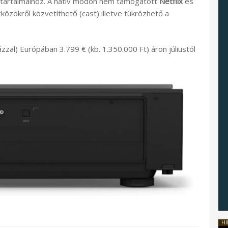
tartalmaihoz. A natív módon nem támogatott
Netflix
és
közökről közvetíthető (cast) illetve tükrözhető a
zzal) Európában 3.799 € (kb. 1.350.000 Ft) áron júliustól
HI