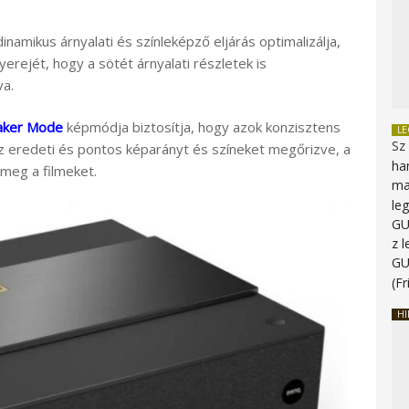
mikus árnyalati és színleképző eljárás optimalizálja,
yerejét, hogy a sötét árnyalati részletek is
va.
aker Mode
képmódja biztosítja, hogy azok konzisztens
L
Sz
 eredeti és pontos képarányt és színeket megőrizve, a
ha
 meg a filmeket.
ma
le
G
z 
G
(Fr
HI