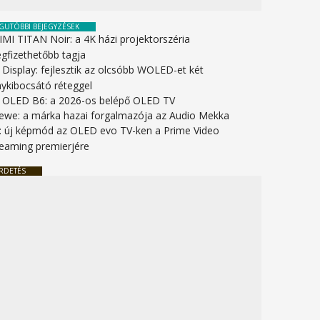
GUTÓBBI BEJEGYZÉSEK
IMI TITAN Noir: a 4K házi projektorszéria
gfizethetőbb tagja
 Display: fejlesztik az olcsóbb WOLED-et két
nykibocsátó réteggel
 OLED B6: a 2026-os belépő OLED TV
ewe: a márka hazai forgalmazója az Audio Mekka
: új képmód az OLED evo TV-ken a Prime Video
reaming premierjére
RDETÉS