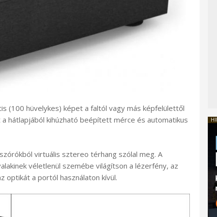
 (100 hüvelykes) képet a faltól vagy más képfelülettől
ást a hátlapjából kihúzható beépített mérce és automatikus
HI
szórókból virtuális sztereo térhang szólal meg. A
alakinek véletlenül szemébe világítson a lézerfény, az
z optikát a portól használaton kívül.