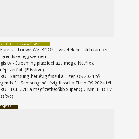
EGUTÓBBI HOZZÁSZÓLÁSOK
 Karesz
-
Loewe We. BOOST: vezeték-nélküli házimozi
ngrendszer egyszerűen
gis tv
-
Streaming piac: idehaza még a Netflix a
gnépszerűbb (Frissítve)
URU
-
Samsung: hét évig frissül a Tizen OS 2024-től
legends 3
-
Samsung: hét évig frissül a Tizen OS 2024-től
URU
-
TCL C7L: a megfizethetőbb Super QD-Mini LED TV
issítve)
RDETÉS