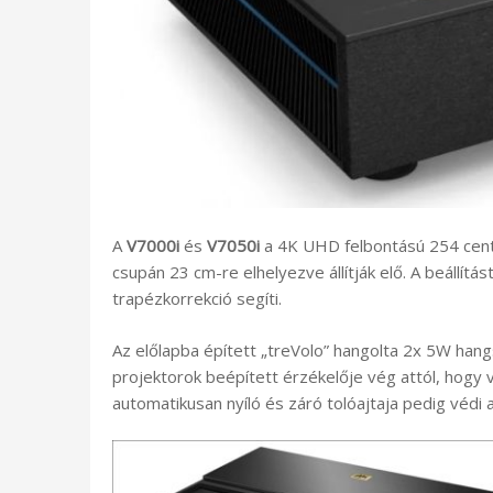
A
V7000i
és
V7050i
a 4K UHD felbontású 254 centis
csupán 23 cm-re elhelyezve állítják elő. A beállít
trapézkorrekció segíti.
Az előlapba épített „treVolo” hangolta 2x 5W hang
projektorok beépített érzékelője vég attól, hogy v
automatikusan nyíló és záró tolóajtaja pedig védi a