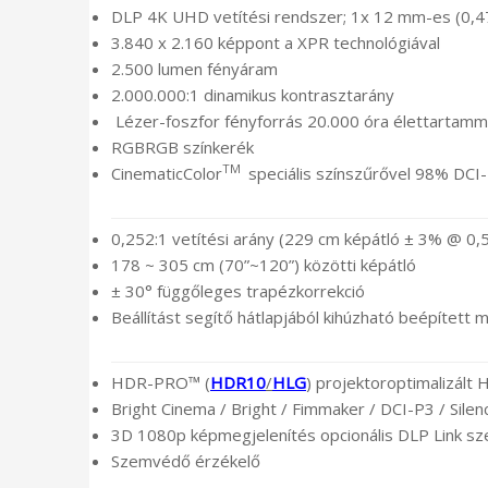
DLP 4K UHD vetítési rendszer; 1x 12 mm-es (0,
3.840 x 2.160 képpont a XPR technológiával
2.500 lumen fényáram
2.000.000:1 dinamikus kontrasztarány
Lézer-foszfor fényforrás 20.000 óra élettartamm
RGBRGB színkerék
TM
CinematicColor
speciális színszűrővel 98% DCI-
0,252:1 vetítési arány (229 cm képátló ± 3% @ 0,
178 ~ 305 cm (70”~120”) közötti képátló
± 30° függőleges trapézkorrekció
Beállítást segítő hátlapjából kihúzható beépített 
HDR-PRO™ (
HDR10
/
HLG
) projektoroptimalizált
Bright Cinema / Bright / Fimmaker / DCI-P3 / Sil
3D 1080p képmegjelenítés opcionális DLP Link s
Szemvédő érzékelő