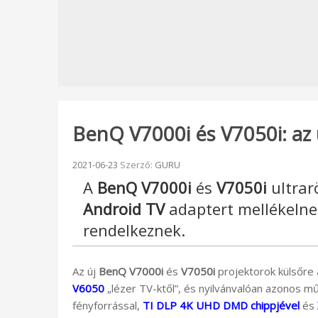
BenQ V7000i és V7050i: az 
Beküldve:
2021-06-23
Szerző:
GURU
A
BenQ V7000i
és
V7050i
ultrar
Android TV
adaptert mellékelne
rendelkeznek.
Az új
BenQ V7000i
és
V7050i
projektorok külsőre
V6050
„lézer TV-ktől”, és nyilvánvalóan azonos m
fényforrással,
TI DLP 4K UHD DMD chippjével
és