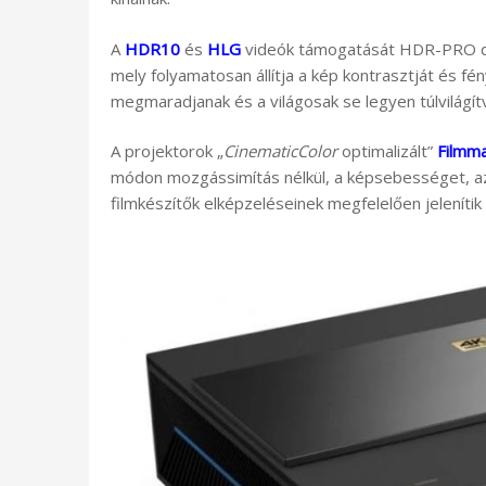
A
HDR10
és
HLG
videók támogatását HDR-PRO dina
mely folyamatosan állítja a kép kontrasztját és fén
megmaradjanak és a világosak se legyen túlvilágít
A projektorok „
CinematicColor
optimalizált”
Filmm
módon mozgássimítás nélkül, a képsebességet, az
filmkészítők elképzeléseinek megfelelően jelenítik