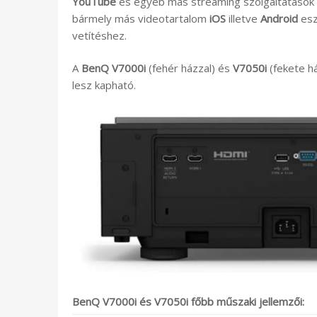
YouTube
és egyéb más streaming szolgáltatások 
bármely más videotartalom
iOS
illetve
Android
esz
vetítéshez.
A
BenQ V7000i
(fehér házzal) és
V7050i
(fekete há
lesz kapható.
BenQ V7000i és V7050i főbb műszaki jellemzői: