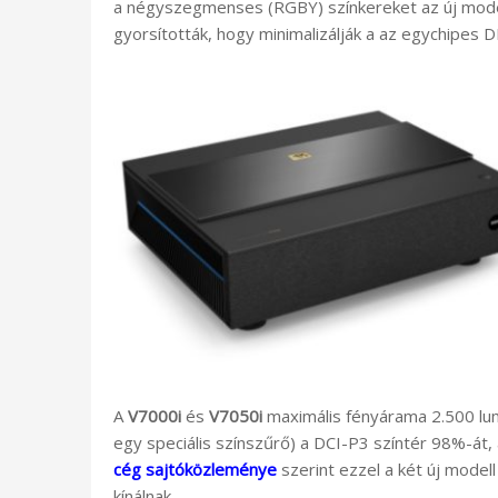
a négyszegmenses (RGBY) színkereket az új mode
gyorsították, hogy minimalizálják a az egychipes D
A
V7000i
és
V7050i
maximális fényárama 2.500 l
egy speciális színszűrő) a DCI-P3 színtér 98%-át,
cég sajtóközleménye
szerint ezzel a két új model
kínálnak.