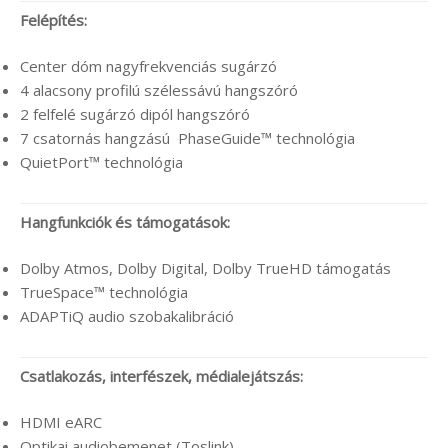
Felépítés:
Center dóm nagyfrekvenciás sugárzó
4 alacsony profilú szélessávú hangszóró
2 felfelé sugárzó dipól hangszóró
7 csatornás hangzású PhaseGuide™ technológia
QuietPort™ technológia
Hangfunkciók és támogatások:
Dolby Atmos, Dolby Digital, Dolby TrueHD támogatás
TrueSpace™ technológia
ADAPTiQ audio szobakalibráció
Csatlakozás, interfészek, médialejátszás:
HDMI eARC
Optikai audiobemenet (Toslink)