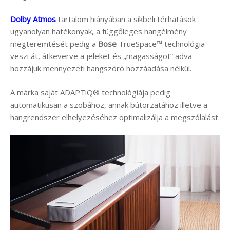
Dolby Atmos
tartalom hiányában a síkbeli térhatások
ugyanolyan hatékonyak, a függőleges hangélmény
megteremtését pedig a
Bose
TrueSpace™ technológia
veszi át, átkeverve a jeleket és „magasságot” adva
hozzájuk mennyezeti hangszóró hozzáadása nélkül.
A márka saját ADAPTiQ® technológiája pedig
automatikusan a szobához, annak bútorzatához illetve a
hangrendszer elhelyezéséhez optimalizálja a megszólalást.