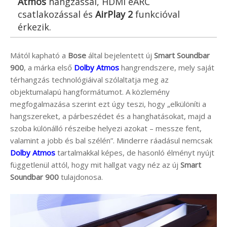
Atmos
hangzással, HDMI eARC
csatlakozással és
AirPlay 2
funkcióval
érkezik.
Mától kapható a
Bose
által bejelentett új
Smart Soundbar
900
, a márka első
Dolby Atmos
hangrendszere, mely saját
térhangzás technológiáival szólaltatja meg az
objektumalapú hangformátumot. A közlemény
megfogalmazása szerint ezt úgy teszi, hogy „elkülöníti a
hangszereket, a párbeszédet és a hanghatásokat, majd a
szoba különálló részeibe helyezi azokat – messze fent,
valamint a jobb és bal szélén”. Minderre ráadásul nemcsak
Dolby Atmos
tartalmakkal képes, de hasonló élményt nyújt
függetlenül attól, hogy mit hallgat vagy néz az új
Smart
Soundbar 900
tulajdonosa.