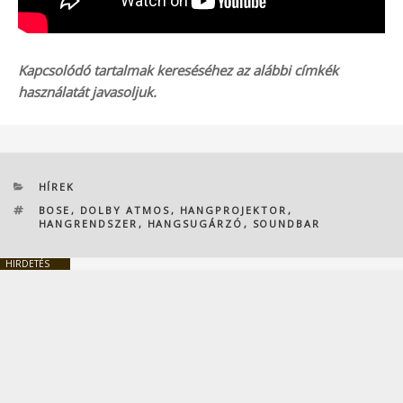
Kapcsolódó tartalmak kereséséhez az alábbi címkék
használatát javasoljuk.
KATEGÓRIÁK
HÍREK
CÍMKÉK
BOSE
,
DOLBY ATMOS
,
HANGPROJEKTOR
,
HANGRENDSZER
,
HANGSUGÁRZÓ
,
SOUNDBAR
HIRDETÉS