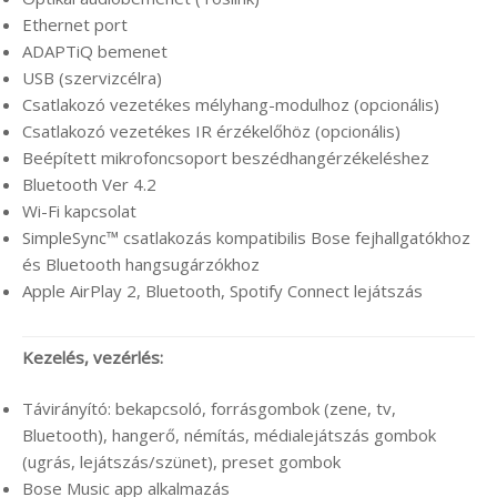
Ethernet port
ADAPTiQ bemenet
USB (szervizcélra)
Csatlakozó vezetékes mélyhang-modulhoz (opcionális)
Csatlakozó vezetékes IR érzékelőhöz (opcionális)
Beépített mikrofoncsoport beszédhangérzékeléshez
Bluetooth Ver 4.2
Wi-Fi kapcsolat
SimpleSync™ csatlakozás kompatibilis Bose fejhallgatókhoz
és Bluetooth hangsugárzókhoz
Apple AirPlay 2, Bluetooth, Spotify Connect lejátszás
Kezelés, vezérlés:
Távirányító: bekapcsoló, forrásgombok (zene, tv,
Bluetooth), hangerő, némítás, médialejátszás gombok
(ugrás, lejátszás/szünet), preset gombok
Bose Music app alkalmazás