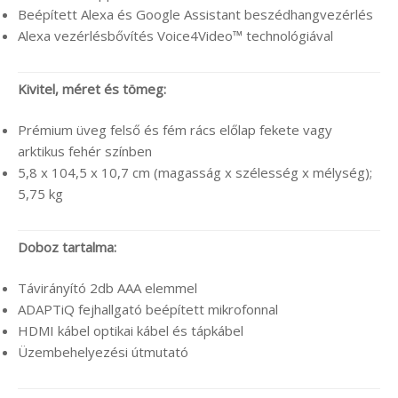
Beépített Alexa és Google Assistant beszédhangvezérlés
Alexa vezérlésbővítés Voice4Video™ technológiával
Kivitel, méret és tömeg:
Prémium üveg felső és fém rács előlap fekete vagy
arktikus fehér színben
5,8 x 104,5 x 10,7 cm (magasság x szélesség x mélység);
5,75 kg
Doboz tartalma:
Távirányító 2db AAA elemmel
ADAPTiQ fejhallgató beépített mikrofonnal
HDMI kábel optikai kábel és tápkábel
Üzembehelyezési útmutató