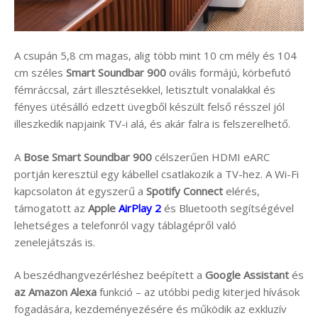
A csupán 5,8 cm magas, alig több mint 10 cm mély és 104
cm széles
Smart Soundbar 900
ovális formájú, körbefutó
fémráccsal, zárt illesztésekkel, letisztult vonalakkal és
fényes ütésálló edzett üvegből készült felső résszel jól
illeszkedik napjaink TV-i alá, és akár falra is felszerelhető.
A
Bose Smart Soundbar 900
célszerűen HDMI eARC
portján keresztül egy kábellel csatlakozik a TV-hez. A Wi-Fi
kapcsolaton át egyszerű a
Spotify Connect
elérés,
támogatott az
Apple
AirPlay 2
és Bluetooth segítségével
lehetséges a telefonról vagy táblagépről való
zenelejátszás is.
A beszédhangvezérléshez beépített a
Google Assistant
és
az Amazon Alexa
funkció – az utóbbi pedig kiterjed hívások
fogadására, kezdeményezésére és működik az exkluzív