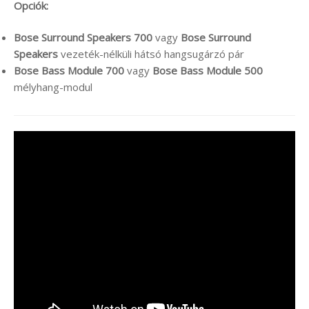
Opciók:
Bose Surround Speakers 700
vagy
Bose Surround
Speakers
vezeték-nélküli hátsó hangsugárzó pár
Bose Bass Module 700
vagy
Bose Bass Module 500
mélyhang-modul