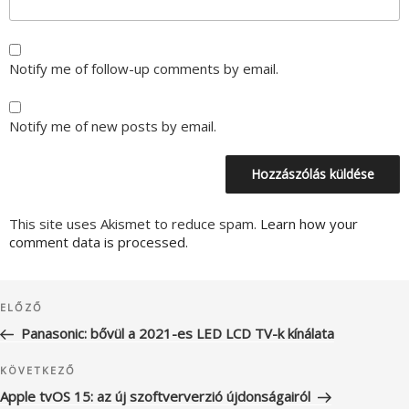
Notify me of follow-up comments by email.
Notify me of new posts by email.
This site uses Akismet to reduce spam.
Learn how your
comment data is processed.
Bejegyzés
Korábbi
ELŐZŐ
navigáció
bejegyzés
Panasonic: bővül a 2021-es LED LCD TV-k kínálata
Következő
KÖVETKEZŐ
bejegyzés
Apple tvOS 15: az új szoftververzió újdonságairól