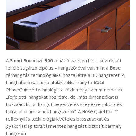
A
Smart Soundbar 900
tehát összesen hét – köztük két
felfelé sugárzó dipólus – hangszóróval valamint a
Bose
térhangzás technológiáival hozza létre a 3D hangteret. A
hanghullámokat apró átalakítókkal irányító
Bose
PhaseGuide™ technológia a közlemény szerint nemcsak
„fejfeletti” hangokat hoz létre, de „más dimenziókat is
hozzáad, külön hangot helyezve és szegezve jobbra és
balra, ahol nincsenek hangszórók”. A
Bose
QuietPort™
reflexnyílás technológia kivételes basszusokat és
gyakorlatilag torzításmentes hangzást biztosít bármely
hangerőn.