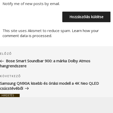
Notify me of new posts by email.
This site uses Akismet to reduce spam.
Learn how your
comment data is processed.
Bejegyzés
Korábbi
ELŐZŐ
navigáció
bejegyzés
Bose Smart Soundbar 900: a márka Dolby Atmos
hangrendszere
Következő
KÖVETKEZŐ
bejegyzés
Samsung QN90A: kisebb és óriási modell a 4K Neo QLED
csúcstévéből
HIRDETÉS