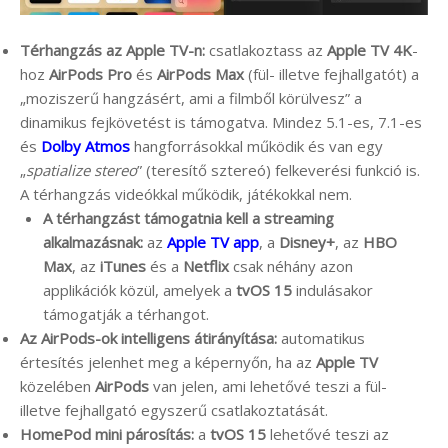
Térhangzás az Apple TV-n:
csatlakoztass az
Apple TV 4K
-
hoz
AirPods Pro
és
AirPods Max
(fül- illetve fejhallgatót) a
„moziszerű hangzásért, ami a filmből körülvesz” a
dinamikus fejkövetést is támogatva. Mindez 5.1-es, 7.1-es
és
Dolby Atmos
hangforrásokkal működik és van egy
„
spatialize stereo
” (teresítő sztereó) felkeverési funkció is.
A térhangzás videókkal működik, játékokkal nem.
A térhangzást támogatnia kell a streaming
alkalmazásnak:
az
Apple TV app
, a
Disney+
, az
HBO
Max
, az
iTunes
és a
Netflix
csak néhány azon
applikációk közül, amelyek a
tvOS 15
indulásakor
támogatják a térhangot.
Az AirPods-ok intelligens átirányítása:
automatikus
értesítés jelenhet meg a képernyőn, ha az
Apple TV
közelében
AirPods
van jelen, ami lehetővé teszi a fül-
illetve fejhallgató egyszerű csatlakoztatását.
HomePod mini párosítás:
a
tvOS 15
lehetővé teszi az