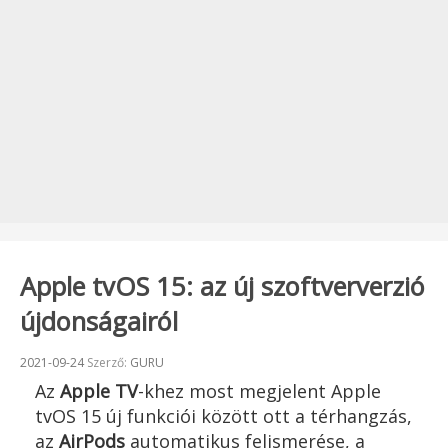
Apple tvOS 15: az új szoftververzió
újdonságairól
Beküldve:
2021-09-24
Szerző:
GURU
Az
Apple TV
-khez most megjelent Apple
tvOS 15 új funkciói között ott a térhangzás,
az
AirPods
automatikus felismerése, a