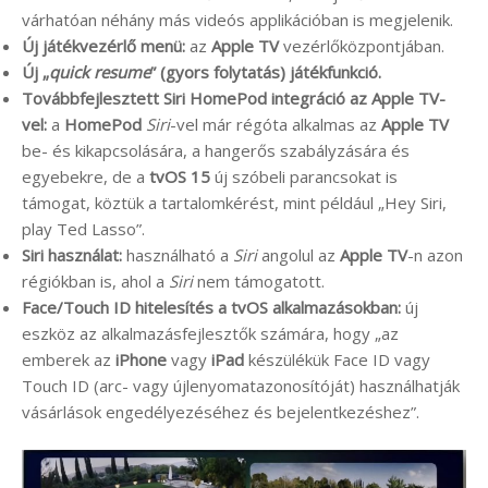
várhatóan néhány más videós applikációban is megjelenik.
Új játékvezérlő menü:
az
Apple TV
vezérlőközpontjában.
Új „
quick resume
” (gyors folytatás) játékfunkció.
Továbbfejlesztett Siri HomePod integráció az Apple TV-
vel:
a
HomePod
Siri
-vel már régóta alkalmas az
Apple TV
be- és kikapcsolására, a hangerős szabályzására és
egyebekre, de a
tvOS 15
új szóbeli parancsokat is
támogat, köztük a tartalomkérést, mint például „Hey Siri,
play Ted Lasso”.
Siri használat:
használható a
Siri
angolul az
Apple TV
-n azon
régiókban is, ahol a
Siri
nem támogatott.
Face/Touch ID hitelesítés a tvOS alkalmazásokban:
új
eszköz az alkalmazásfejlesztők számára, hogy „az
emberek az
iPhone
vagy
iPad
készülékük Face ID vagy
Touch ID (arc- vagy újlenyomatazonosítóját) használhatják
vásárlások engedélyezéséhez és bejelentkezéshez”.