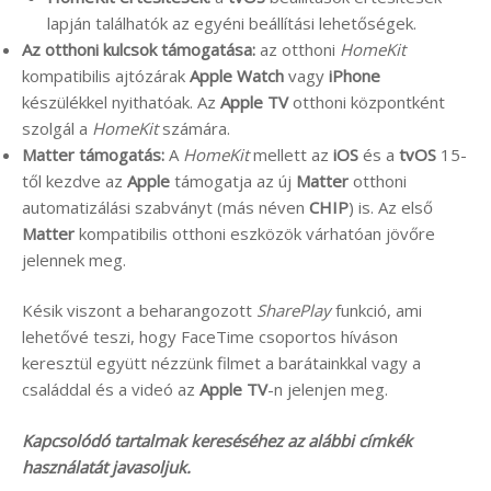
lapján találhatók az egyéni beállítási lehetőségek.
Az otthoni kulcsok támogatása:
az otthoni
HomeKit
kompatibilis ajtózárak
Apple Watch
vagy
iPhone
készülékkel nyithatóak. Az
Apple TV
otthoni központként
szolgál a
HomeKit
számára.
Matter támogatás:
A
HomeKit
mellett az
iOS
és a
tvOS
15-
től kezdve az
Apple
támogatja az új
Matter
otthoni
automatizálási szabványt (más néven
CHIP
) is. Az első
Matter
kompatibilis otthoni eszközök várhatóan jövőre
jelennek meg.
Késik viszont a beharangozott
SharePlay
funkció, ami
lehetővé teszi, hogy FaceTime csoportos híváson
keresztül együtt nézzünk filmet a barátainkkal vagy a
családdal és a videó az
Apple TV
-n jelenjen meg.
Kapcsolódó tartalmak kereséséhez az alábbi címkék
használatát javasoljuk.