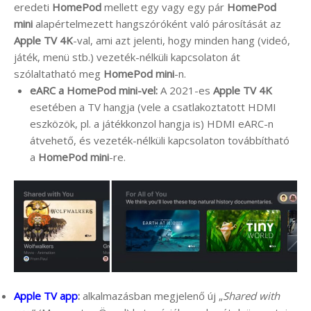
eredeti
HomePod
mellett egy vagy egy pár
HomePod
mini
alapértelmezett hangszóróként való párosítását az
Apple TV 4K
-val, ami azt jelenti, hogy minden hang (videó,
játék, menü stb.) vezeték-nélküli kapcsolaton át
szólaltatható meg
HomePod mini
-n.
eARC a HomePod mini-vel:
A 2021-es
Apple TV 4K
esetében a TV hangja (vele a csatlakoztatott HDMI
eszközök, pl. a játékkonzol hangja is) HDMI eARC-n
átvehető, és vezeték-nélküli kapcsolaton továbbítható
a
HomePod mini
-re.
Apple TV app
:
alkalmazásban megjelenő új „
Shared with