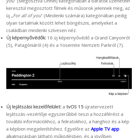
you
” (Megosztva Önnel) kategóriában a barátok üzenetein
keresztül megosztott filmek és műsorok jelennek meg, az
új „
For all of you
” (Mindenki számára) kategóriában pedig
olyan tartalmak között lehet böngészni, amelyeket a
családban mindenki szívesen néz.
Új képernyővédők:
16 új képernyővédő a Grand Canyonról
(5), Patagóniáról (4) és a Yosemite Nemzeti Parkról (7).
Új lejátszási kezelőfelület:
a
tvOS 15
újratervezett
lejátszás-vezérlője egyszerűbbé teszi a hozzáférést a
további információkhoz, a feliratokhoz, a hanghoz és a kép
a képben megjelenítéshez. Egyelőre az
Apple TV app
alkalmazásban látható működésben, és a jövőben