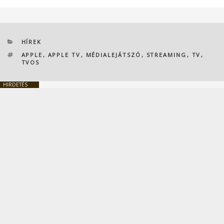
KATEGÓRIÁK
HÍREK
CÍMKÉK
APPLE
,
APPLE TV
,
MÉDIALEJÁTSZÓ
,
STREAMING
,
TV
,
TVOS
HIRDETÉS