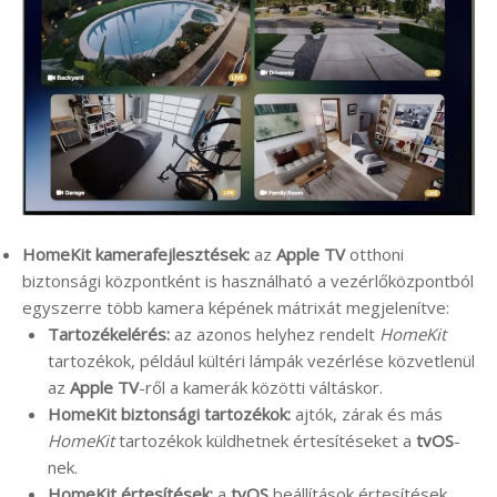
HomeKit kamerafejlesztések:
az
Apple TV
otthoni
biztonsági központként is használható a vezérlőközpontból
egyszerre több kamera képének mátrixát megjelenítve:
Tartozékelérés:
az azonos helyhez rendelt
HomeKit
tartozékok, például kültéri lámpák vezérlése közvetlenül
az
Apple TV
-ről a kamerák közötti váltáskor.
HomeKit biztonsági tartozékok:
ajtók, zárak és más
HomeKit
tartozékok küldhetnek értesítéseket a
tvOS
-
nek.
HomeKit értesítések:
a
tvOS
beállítások értesítések