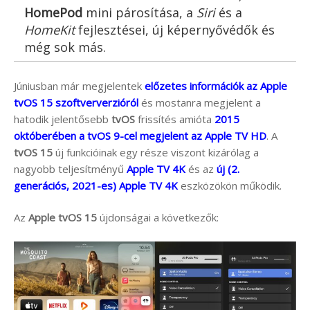
HomePod
mini párosítása, a
Siri
és a
HomeKit
fejlesztései, új képernyővédők és
még sok más.
Júniusban már megjelentek
előzetes információk az Apple
tvOS 15 szoftververzióról
és mostanra megjelent a
hatodik jelentősebb
tvOS
frissítés amióta
2015
októberében a tvOS 9-cel megjelent az Apple TV HD
. A
tvOS 15
új funkcióinak egy része viszont kizárólag a
nagyobb teljesítményű
Apple TV 4K
és az
új (2.
generációs, 2021-es) Apple TV 4K
eszközökön működik.
Az
Apple tvOS 15
újdonságai a következők: