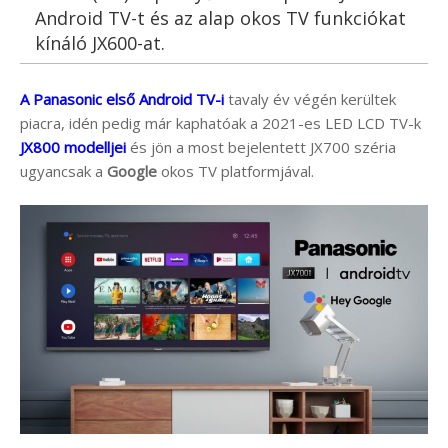
Android TV-t és az alap okos TV funkciókat
kínáló JX600-at.
A Panasonic első Android TV-i
tavaly év végén kerültek
piacra, idén pedig már kaphatóak a 2021-es LED LCD TV-k
JX800 modelljei
és jön a most bejelentett JX700 széria
ugyancsak a
Google
okos TV platformjával.