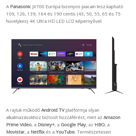
A
Panasonic
JX700 Európa bizonyos piacain lesz kapható
109, 126, 139, 164 és 190 centis (43, 50, 55, 65 és 75
hüvelykes) 4K Ultra HD LED LCD képernyővel.
A rajtuk működő
Android TV
platformja olyan
alkalmazásokhoz biztosít hozzáférést, mint az
Amazon
Prime Video
, a
Disney+
, a
Google Play
, az
HBO
, a
Movistar
, a
Netflix
és a
YouTube
. Természetesen