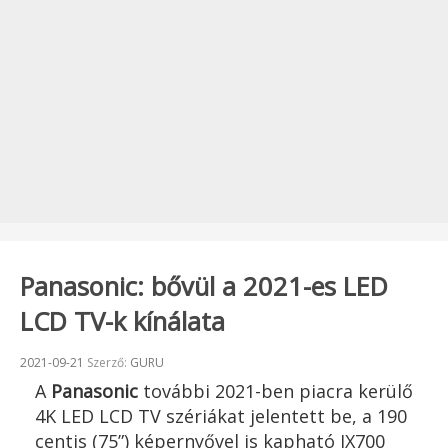
Panasonic: bővül a 2021-es LED
LCD TV-k kínálata
Beküldve:
2021-09-21
Szerző:
GURU
A
Panasonic
további 2021-ben piacra kerülő
4K LED LCD TV szériákat jelentett be, a 190
centis (75”) képernyővel is kapható JX700