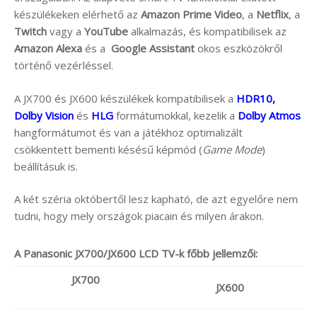
készülékeken elérhető az
Amazon Prime Video
, a
Netflix
, a
Twitch
vagy a
YouTube
alkalmazás, és kompatibilisek az
Amazon Alexa
és a
Google Assistant
okos eszközökről
történő vezérléssel.
A JX700 és JX600 készülékek kompatibilisek a
HDR10,
Dolby Vision
és
HLG
formátumokkal, kezelik a
Dolby Atmos
hangformátumot és van a játékhoz optimalizált
csökkentett bementi késésű képmód (
Game Mode
)
beállításuk is.
A két széria októbertől lesz kapható, de azt egyelőre nem
tudni, hogy mely országok piacain és milyen árakon.
A Panasonic JX700/JX600 LCD TV-k főbb jellemzői:
JX700
JX600