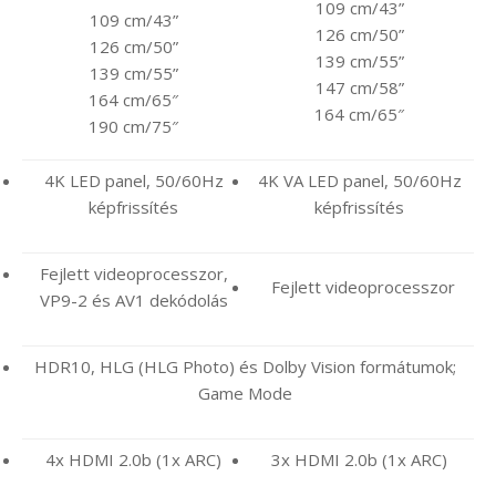
109 cm/43”
109 cm/43”
126 cm/50”
126 cm/50”
139 cm/55”
139 cm/55”
147 cm/58”
164 cm/65″
164 cm/65″
190 cm/75″
4K LED panel, 50/60Hz
4K VA LED panel, 50/60Hz
képfrissítés
képfrissítés
Fejlett videoprocesszor,
Fejlett videoprocesszor
VP9-2 és AV1 dekódolás
HDR10, HLG (HLG Photo) és Dolby Vision formátumok;
Game Mode
4x HDMI 2.0b (1x ARC)
3x HDMI 2.0b (1x ARC)