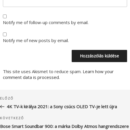
Notify me of follow-up comments by email.
Notify me of new posts by email.
This site uses Akismet to reduce spam.
Learn how your
comment data is processed.
Bejegyzés
Korábbi
ELŐZŐ
navigáció
bejegyzés
4K TV-k királya 2021: a Sony csúcs OLED TV-je lett újra
Következő
KÖVETKEZŐ
bejegyzés
Bose Smart Soundbar 900: a márka Dolby Atmos hangrendszere