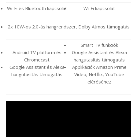
Wi-Fi és Bluetooth kapcsolat
Wi-Fi kapcsolat
2x 10W-os 2.0-ás hangrendszer, Dolby Atmos támogatás
Smart TV funkciók
Android TV platform és
Google Assistant és Alexa
Chromecast
hangutasítás támogatás
Google Assistant és Alexa
Applikációk Amazon Prime
hangutasítás támogatás
Video, Netflix, YouTube
eléréséhez