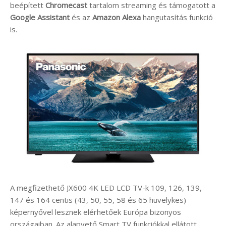
beépített
Chromecast
tartalom streaming és támogatott a
Google Assistant
és az
Amazon Alexa
hangutasítás funkció
is.
A megfizethető JX600 4K LED LCD TV-k 109, 126, 139,
147 és 164 centis (43, 50, 55, 58 és 65 hüvelykes)
képernyővel lesznek elérhetőek Európa bizonyos
országaiban. Az alapvető Smart TV funkciókkal ellátott