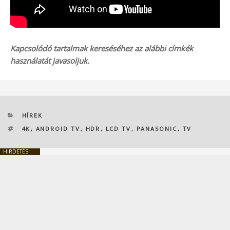
Kapcsolódó tartalmak kereséséhez az alábbi címkék
használatát javasoljuk.
KATEGÓRIÁK
HÍREK
CÍMKÉK
4K
,
ANDROID TV
,
HDR
,
LCD TV
,
PANASONIC
,
TV
HIRDETÉS