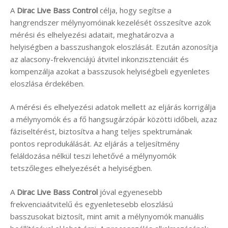
A
Dirac Live Bass Control
célja, hogy segítse a
hangrendszer mélynyomóinak kezelését összesítve azok
mérési és elhelyezési adatait, meghatározva a
helyiségben a basszushangok eloszlását. Ezután azonosítja
az alacsony-frekvenciájú átvitel inkonzisztenciáit és
kompenzálja azokat a basszusok helyiségbeli egyenletes
eloszlása érdekében.
A mérési és elhelyezési adatok mellett az eljárás korrigálja
a mélynyomók és a fő hangsugárzópár közötti időbeli, azaz
fáziseltérést, biztosítva a hang teljes spektrumának
pontos reprodukálását. Az eljárás a teljesítmény
feláldozása nélkül teszi lehetővé a mélynyomók
tetszőleges elhelyezését a helyiségben.
A
Dirac Live Bass Control
jóval egyenesebb
frekvenciaátvitelű és egyenletesebb eloszlású
basszusokat biztosít, mint amit a mélynyomók manuális