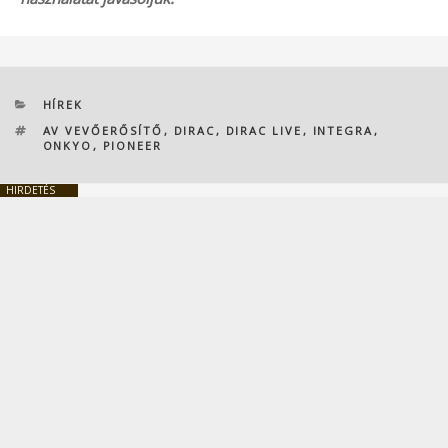
KATEGÓRIÁK
HÍREK
CÍMKÉK
AV VEVŐERŐSÍTŐ
,
DIRAC
,
DIRAC LIVE
,
INTEGRA
,
ONKYO
,
PIONEER
HIRDETÉS