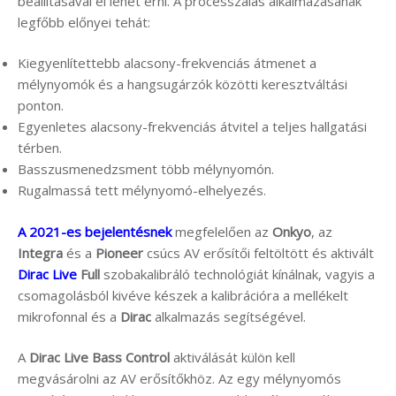
beállításával el lehet érni. A processzálás alkalmazásának
legfőbb előnyei tehát:
Kiegyenlítettebb alacsony-frekvenciás átmenet a
mélynyomók és a hangsugárzók közötti keresztváltási
ponton.
Egyenletes alacsony-frekvenciás átvitel a teljes hallgatási
térben.
Basszusmenedzsment több mélynyomón.
Rugalmassá tett mélynyomó-elhelyezés.
A 2021-es bejelentésnek
megfelelően az
Onkyo
, az
Integra
és a
Pioneer
csúcs AV erősítői feltöltött és aktivált
Dirac Live
Full
szobakalibráló technológiát kínálnak, vagyis a
csomagolásból kivéve készek a kalibrációra a mellékelt
mikrofonnal és a
Dirac
alkalmazás segítségével.
A
Dirac Live Bass Control
aktiválását külön kell
megvásárolni az AV erősítőkhöz. Az egy mélynyomós