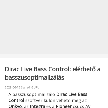
Dirac Live Bass Control: elérhető a
basszusoptimalizálás
Beküldve:
2023-06-15
Szerző:
GURU
A basszusoptimalizáló
Dirac Live Bass
Control
szoftver külön vehető meg az
Onkyo
, az
Integra
és a
Pioneer
csúcs AV