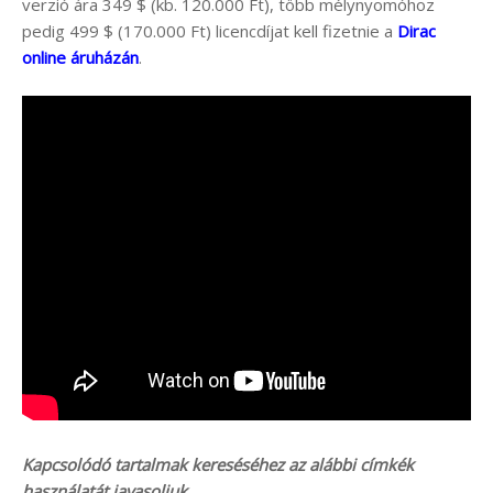
verzió ára 349 $ (kb. 120.000 Ft), több mélynyomóhoz
pedig 499 $ (170.000 Ft) licencdíjat kell fizetnie a
Dirac
online áruházán
.
Kapcsolódó tartalmak kereséséhez az alábbi címkék
használatát javasoljuk.