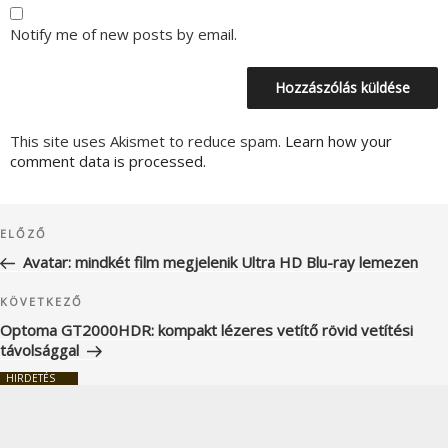
Notify me of new posts by email.
This site uses Akismet to reduce spam.
Learn how your
comment data is processed.
Bejegyzés
Korábbi
ELŐZŐ
navigáció
bejegyzés
Avatar: mindkét film megjelenik Ultra HD Blu-ray lemezen
Következő
KÖVETKEZŐ
bejegyzés
Optoma GT2000HDR: kompakt lézeres vetítő rövid vetítési
távolsággal
HIRDETÉS