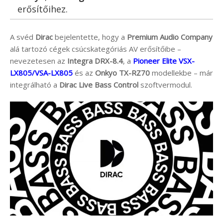
erősítőihez.
A svéd
Dirac
bejelentette, hogy a
Premium Audio Company
alá tartozó cégek csúcskategóriás AV erősítőibe –
nevezetesen az
Integra DRX-8.4
, a
Pioneer Elite VSX-
LX805/VSA-LX805
és az
Onkyo TX-RZ70
modellekbe – már
integrálható a
Dirac Live Bass Control
szoftvermodul.